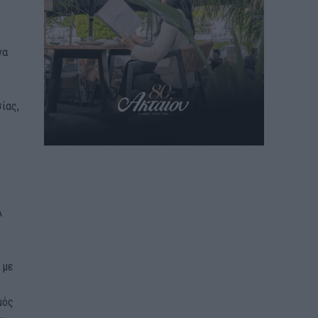
να
ίας,
λ
 με
μός