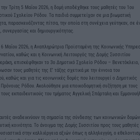
την Τρίτη 5 Μαΐου 2026, η δομή υποδέχθηκε τους μαθητές του 1ου
οτικού Σχολείου Ρόδου. Τα παιδιά συμμετείχαν σε μια βιωματική
τα, παρασκευάζοντας πίτσα, την οποία στη συνέχεια γεύτηκαν, σε έ
, συνεργασίας και δημιουργικότητας.
 6 Μαΐου 2026, η Αναπληρώτρια Προϊσταμένη της Κοινωνικής Υπηρεσ
γνατίου, καθώς και η Κοινωνική Λειτουργός της Δομής Συσσιτίου
εράκη, επισκέφθηκαν το 3ο Δημοτικό Σχολείο Ρόδου – Βενετόκλειο,
ωσαν τους μαθητές της Ε’ τάξης σχετικά με την έννοια του
ύ, καθώς και για τις κοινωνικές δομές που λειτουργεί ο Δημοτικός
 Πρόνοιας Ρόδου. Ακολούθησε μια εποικοδομητική συζήτηση με τους
 τους εκπαιδευτικούς του τμήματος Αγγελική Σπάρταλη και Εμμανουή
αυτές αναδεικνύουν τη σημασία της σύνδεσης των κοινωνικών δομών
υτική κοινότητα. Το άνοιγμα της Δομής Συσσιτίου προς τους μαθητές
υσιαστικά στην καλλιέργεια αξιών όπως η αλληλεγγύη, ο εθελοντισ