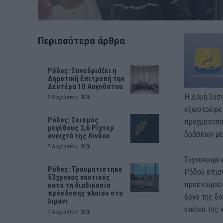
Περισσότερα άρθρα
Ρόδος: Συνεδριάζει η
Δημοτική Επιτροπή την
Δευτέρα 10 Αυγούστου
Η Δομή Συσ
7 Αυγούστου, 2026
εξωστρέφει
Ρόδος: Σεισμός
πραγματοποί
μεγέθους 3,6 Ρίχτερ
δράσεων με 
ανοιχτά της Λίνδου
7 Αυγούστου, 2026
Συγκεκριμέν
Ρόδος: Τραυματίστηκε
Ρόδου επισ
53χρονος ναυτικός
προετοιμασί
κατά τη διαδικασία
πρόσδεσης πλοίου στο
έργο της δο
λιμάνι
εικόνα της 
7 Αυγούστου, 2026