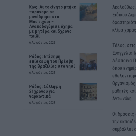
Ακολούθως, 
Kως: Αυτοκίνητο μπήκε
παράνομα σε
Ειδικού Δημ
μονόδρομο στο
Μαστιχάρι –
δραστηριότη
Αναποδογύρισε όχημα
κλίμα χαράς
με μητέρα και 5χρονο
παιδί
6 Αυγούστου, 2026
Τέλος, στις
Ευαγγελία Ι
Ρόδος: Επίσημη
Δέσποινα Π
επίσκεψη του Πρέσβη
της Βραζιλίας στο νησί
όπου ενημέρ
6 Αυγούστου, 2026
εθελοντισμο
Οργανισμός
Ρόδος: Σύλληψη
μαθητές και
21χρονου για
ναρκωτικά
Αντωνάκη.
6 Αυγούστου, 2026
Οι δράσεις 
την εκπαιδε
συμβάλλει ο