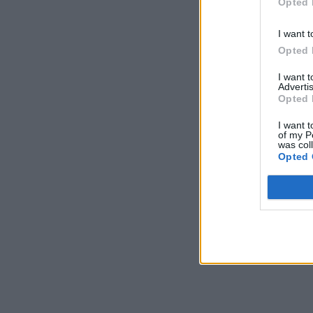
Opted 
I want t
Opted 
I want 
Advertis
Opted 
I want t
of my P
was col
Opted 