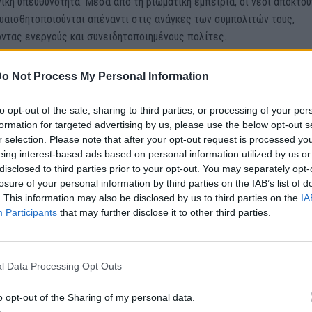
νική υπευθυνότητα. Μέσα από τη βιωματική εμπειρία, οι νέοι αποκτού
υαισθητοποιούνται απέναντι στις ανάγκες των συμπολιτών τους,
ντας ενεργούς και συνειδητοποιημένους πολίτες.
ιτίου θα συνεχίσει να ενισχύει τέτοιες πρωτοβουλίες, προάγοντας
o Not Process My Personal Information
με τη σχολική κοινότητα και ενδυναμώνοντας τους δεσμούς με την τ
άντα με τη στήριξη της Αντιδημάρχου – Προέδρου του Δημοτικού
to opt-out of the sale, sharing to third parties, or processing of your per
 Πρόνοιας Ρόδου Σαββίνας Παπαγεωργίου και των μελών του Διοικητ
formation for targeted advertising by us, please use the below opt-out s
r selection. Please note that after your opt-out request is processed y
.
eing interest-based ads based on personal information utilized by us or
disclosed to third parties prior to your opt-out. You may separately opt-
losure of your personal information by third parties on the IAB’s list of
. This information may also be disclosed by us to third parties on the
IA
οποίηση
Participants
that may further disclose it to other third parties.
θρο
Επόμενο
l Data Processing Opt Outs
 Μαΐου: Κανονικά κινούνται
Δράσεις εθελοντισμού από το
 ισχύει για δημόσιες
Παραδε
o opt-out of the Sharing of my personal data.
και σχολεία