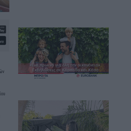
κών
σίου
ή