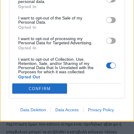
personal data.
Opted In
δεν υπάρχουν νόμιμοι και επιτακτικοί λόγοι που να δικαιολογούν
την περαιτέρω χρήση των δεδομένων σας εκ μέρους μας.
I want to opt-out of the Sale of my
Personal Data.
Opted In
ΠΩΣ ΜΠΟΡΕΙΤΕ ΝΑ ΑΣΚΗΣΕΤΕ ΤΑ ΠΑΡΑΠΑΝΩ ΔΙΚΑΙΩΜΑΤΑ;
I want to opt-out of processing my
Personal Data for Targeted Advertising.
Τα δικαιώματά σας μπορείτε να τα ασκήσετε οποιαδήποτε στιγμή
Opted In
μέσω της Αίτησης Άσκησης Δικαιώματος Υποκειμένου των
I want to opt-out of Collection, Use,
δεδομένων με αποστολή mail στο info@net-time.gr και η Εταιρεία θα
Retention, Sale, and/or Sharing of my
Personal Data that Is Unrelated with the
σας απαντήσει εντός τριάντα (30) ημερών από την ημερομηνία
Purposes for which it was collected.
Opted Out
παραλαβής και επιβεβαίωσης της ταυτότητάς σας , εκτός εάν το
αίτημα είναι ασυνήθιστα μεγάλο και περίπλοκο όπου εκεί κατόπιν
CONFIRM
ενημέρωσής σας η απάντηση μπορεί να καθυστερήσει άλλες εξήντα
(60) ημέρες.
Data Deletion
Data Access
Privacy Policy
Κατά βάση η ικανοποίηση ενός αιτήματός σας είναι δωρεάν. Στην
περίπτωση όμως που κάποιο αίτημα είναι προδήλως αβάσιμο ή
υπερβολικό μπορεί να επιβληθεί η καταβολή εύλογου τέλους.