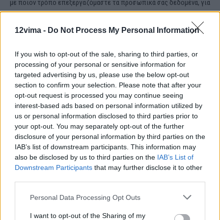
με ποιον τρόπο επεξεργαζόμαστε τα προσωπικά σας δεδομένα, για
ποιον σκοπό χρησιμοποιούμε τα δεδομένα σας, ποια ακριβώς
δεδομένα τηρούμε για εσάς , για πόσο χρονικό διάστημα, αν γίνεται
12vima -
Do Not Process My Personal Information
αυτοματοποιημένη λήψη απόφασης.
Δικαίωμα διόρθωσης: Μπορείτε να μας ζητήσετε να διορθώσουμε
If you wish to opt-out of the sale, sharing to third parties, or
processing of your personal or sensitive information for
ανακριβή στοιχεία ή να συμπληρώσουμε ελλιπή στοιχεία σας.
targeted advertising by us, please use the below opt-out
Δικαίωμα διαγραφής: Μπορείτε να μας ζητήσετε τη διαγραφή των
section to confirm your selection. Please note that after your
δεδομένων σας εφόσον δεν υπάρχει λόγος που να δικαιολογεί την
opt-out request is processed you may continue seeing
μη εκπλήρωση εκ μέρους μας.
interest-based ads based on personal information utilized by
us or personal information disclosed to third parties prior to
Δικαίωμα φορητότητας: Μπορείτε να μας ζητήσετε να λάβετε σε
your opt-out. You may separately opt-out of the further
αναγνώσιμη μορφή τα δεδομένα που μας έχετε δώσει ή να ζητήσετε
disclosure of your personal information by third parties on the
να τα διαβιβάσουμε σε άλλον υπεύθυνο επεξεργασίας.
IAB’s list of downstream participants. This information may
Δικαίωμα περιορισμού: Μπορείτε να μας ζητήσετε να περιοριστεί
also be disclosed by us to third parties on the
IAB’s List of
Downstream Participants
that may further disclose it to other
η επεξεργασία των προσωπικών σας δεδομένων για όσο χρόνο
third parties.
εκκρεμούν τυχόν αντιρρήσεις για την επεξεργασία.
Δικαίωμα εναντίωσης: Μπορείτε να εναντιωθείτε οποιαδήποτε
Personal Data Processing Opt Outs
στιγμή στην επεξεργασία των προσωπικών σας δεδομένων ή να
I want to opt-out of the Sharing of my
άρετε τη συναίνεσή σας οπότε και θα πάψουμε την επεξεργασία αν