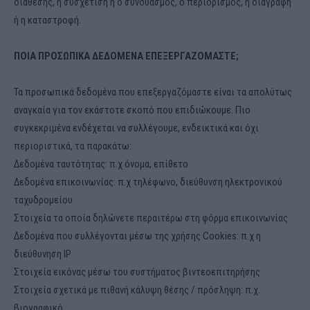
διάθεσης, η συσχέτιση ή ο συνδυασμός, ο περιορισμός, η διαγραφή
ή η καταστροφή.
ΠΟΙΑ ΠΡΟΣΩΠΙΚΑ ΔΕΔΟΜΕΝΑ ΕΠΕΞΕΡΓΑΖΟΜΑΣΤΕ;
Τα προσωπικά δεδομένα που επεξεργαζόμαστε είναι τα απολύτως
αναγκαία για τον εκάστοτε σκοπό που επιδιώκουμε. Πιο
συγκεκριμένα ενδέχεται να συλλέγουμε, ενδεικτικά και όχι
περιοριστικά, τα παρακάτω:
Δεδομένα ταυτότητας: π.χ όνομα, επίθετο
Δεδομένα επικοινωνίας: π.χ τηλέφωνο, διεύθυνση ηλεκτρονικού
ταχυδρομείου
Στοιχεία τα οποία δηλώνετε περαιτέρω στη φόρμα επικοινωνίας
Δεδομένα που συλλέγονται μέσω της χρήσης Cookies: π.χ η
διεύθυνηση IP
Στοιχεία εικόνας μέσω του συστήματος βιντεοεπιτηρήσης
Στοιχεία σχετικά με πιθανή κάλυψη θέσης / πρόσληψη: π.χ.
βιογραφικό