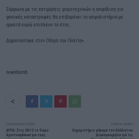
Σύμφωνα με τις εκτιμήσεις φοροτεχνικών η ασφάλιση για
φυσικές καταστροφές θα επιβαρύνει τα ασφαλιστήρια με
αρκετά ευρώ επιπλέον το έτος.
Δημοσιεύτηκε στον Οδηγό του Πολίτη».
newsbomb
Προηγούμενο άρθρο
Επόμενο άρθρο
ΔΥΠΑ: Στις 20/12 το δώρο
Ευχαριστήριο μήνυμα του Κάλλιστου
Χριστουγέννων για τους
Διακογεωργίου για τις