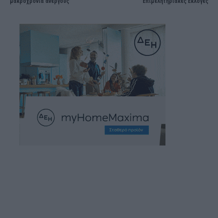
μακροχρόνια ανέργους
Επιμελητηριακές Εκλογές