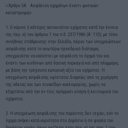
«’Αρθρο 5Α Ασφάλιση οχημάτων έναντι φυσικών
καταστροφών
1. Ο κύριος ή κάτοχος αυτοκινήτου οχήματος κατά την έννοια
της περ. α) του άρθρου 1 του π.δ. 237/1986 (Α΄ 110), με τόπο
συνήθους στάθμευσης στην Ελλάδα, πέραν των υποχρεώσεων
ασφάλισης κατά το ανωτέρω προεδρικό διάταγμα,
υποχρεούται να καλύπτει με ασφάλιση το όχημά του και
έναντι των κινδύνων από δασική πυρκαγιά και από πλημμύρα,
με βάση την τρέχουσα εμπορική αξία του οχήματος. Η
υποχρέωση ασφάλισης υφίσταται διαρκώς από τη χορήγηση
της αδείας και των πινακίδων κυκλοφορίας, χωρίς να
εξαρτάται από την εν τοις πράγμασι κίνηση ή λειτουργία του
οχήματος.
2. Η υποχρέωση ασφάλισης του παρόντος δεν ισχύει, εάν το
όχημα ανήκει κατά κυριότητα στο Δημόσιο ή σε φορέα του
δημόσιου τομέα, όπως ορίζεται στην περ. α) της παρ. 1 του