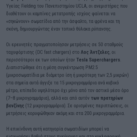
Υγείας Fielding του Πανεπιστημίου UCLA, οι ανεμιστήρες που
διαθέτουν οι καμπίνες μετατροπής ισχύος φαίνεται να
«σηκώνουν» σωματίδια από την άσφαλτο, τα φρένα και τη
σκόνη, δημιουργώντας έναν τοπικό θύλακα ρύπανσης.
Οι ερευνητές πραγματοποίησαν μετρήσεις σε 50 σταθμούς
ταχυφόρτισης (DC fast chargers) στο
Λος Άντζελες
, οι
περισσότεροι εκ των οποίων ήταν
Tesla Superchargers
.
Διαπιστώθηκε ότι η μέση συγκέντρωση PM2.5
(μικροσωματίδια με διάμετρο ίση ή μικρότερη των 2,5 μικρών)
στα σημεία αυτά άγγιξε τα 15 μικρογραμμάρια ανά κυβικό
μέτρο, επίπεδο υψηλότερο όχι μόνο από τον αστικό μέσο όρο
(7–8 μικρογραμμάρια), αλλά και από αυτόν
των πρατηρίων
βενζίνης
(12 μικρογραμμάρια). Σε ορισμένες περιπτώσεις, οι
μετρήσεις κορυφώθηκαν ακόμη και στα 200 μικρογραμμάρια.
Η επικίνδυνη αυτή κατηγορία σωματιδίων μπορεί να
εισχωρήσει βαθιά στους πνεύμονες και στο κυκλοφορικό