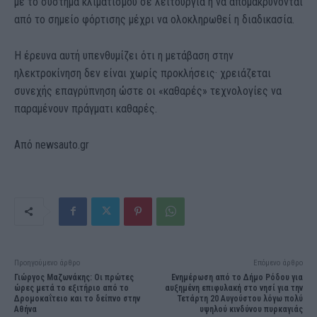
με το σύστημα κλιματισμού σε λειτουργία ή να απομακρύνονται
από το σημείο φόρτισης μέχρι να ολοκληρωθεί η διαδικασία.
Η έρευνα αυτή υπενθυμίζει ότι η μετάβαση στην
ηλεκτροκίνηση δεν είναι χωρίς προκλήσεις· χρειάζεται
συνεχής επαγρύπνηση ώστε οι «καθαρές» τεχνολογίες να
παραμένουν πράγματι καθαρές.
Aπό newsauto.gr
Προηγούμενο άρθρο
Επόμενο άρθρο
Γιώργος Μαζωνάκης: Οι πρώτες
Ενημέρωση από το Δήμο Ρόδου για
ώρες μετά το εξιτήριο από το
αυξημένη επιφυλακή στο νησί για την
Δρομοκαΐτειο και το δείπνο στην
Τετάρτη 20 Αυγούστου λόγω πολύ
Αθήνα
υψηλού κινδύνου πυρκαγιάς