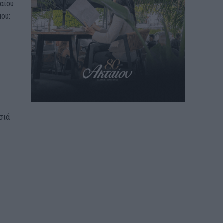
αίου
ου:
σιά