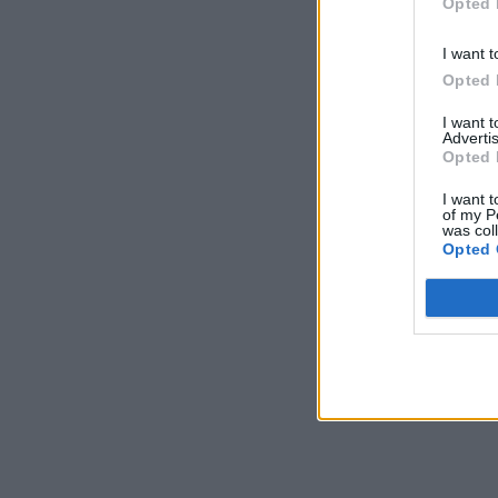
Opted 
I want t
Opted 
I want 
Advertis
Opted 
I want t
of my P
was col
Opted 