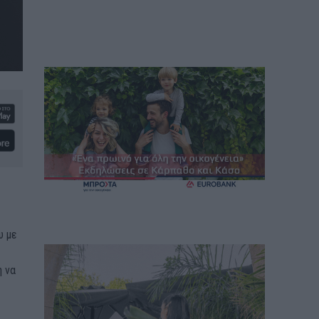
υ με
η να