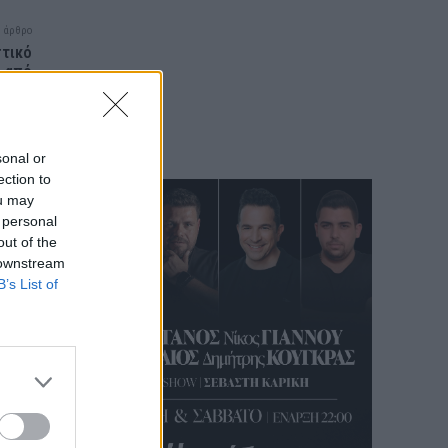
 άρθρο
στικό
υ από
καστή
sonal or
ection to
ou may
 personal
out of the
 downstream
B’s List of