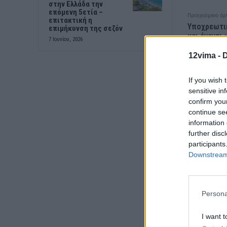
στην Ελλάδα την
επόμενη 5ετία –
Προηγούμενο άρ
επιτακτική η
Υποχρεωτι
επιμήκυνση της σεζόν
και έναντι
7 Ιουνίου, 2026
Πόσο θα αυ
12vima -
D
If you wish 
sensitive in
confirm you
continue se
information 
further disc
participants
Downstream 
Persona
I want t