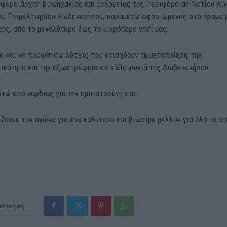
ιφερειάρχης Βιομηχανίας και Ενέργειας της Περιφέρειας Νοτίου Αιγ
του Επιμελητηρίου Δωδεκανήσου, παραμένω αφοσιωμένος στο όραμά μ
ης, από το μεγαλύτερο έως το μικρότερο νησί μας.
είναι να προωθήσω λύσεις που ενισχύουν τη μεταποίηση, την
τικότητα και την εξωστρέφεια σε κάθε γωνιά της Δωδεκανήσου.
τώ από καρδιάς για την εμπιστοσύνη σας.
ζουμε τον αγώνα για ένα καλύτερο και βιώσιμο μέλλον για όλα τα νη
οποίηση