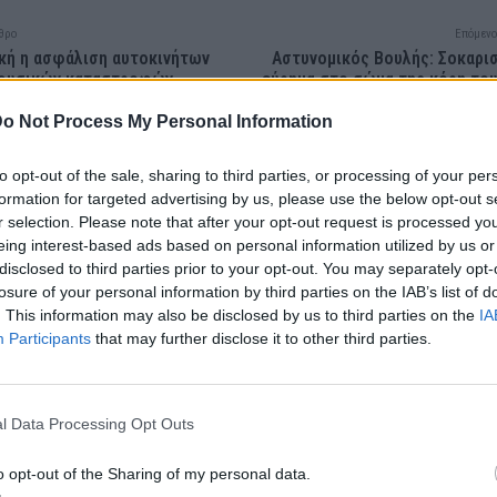
θρο
Επόμενο
κή η ασφάλιση αυτοκινήτων
Αστυνομικός Βουλής: Σοκαρι
 φυσικών καταστροφών –
εύρημα στο σώμα της κόρη το
ξηθεί το ασφαλιστήριο
τον ιατροδι
o Not Process My Personal Information
to opt-out of the sale, sharing to third parties, or processing of your per
formation for targeted advertising by us, please use the below opt-out s
r selection. Please note that after your opt-out request is processed y
eing interest-based ads based on personal information utilized by us or
disclosed to third parties prior to your opt-out. You may separately opt-
losure of your personal information by third parties on the IAB’s list of
. This information may also be disclosed by us to third parties on the
IA
Participants
that may further disclose it to other third parties.
l Data Processing Opt Outs
o opt-out of the Sharing of my personal data.