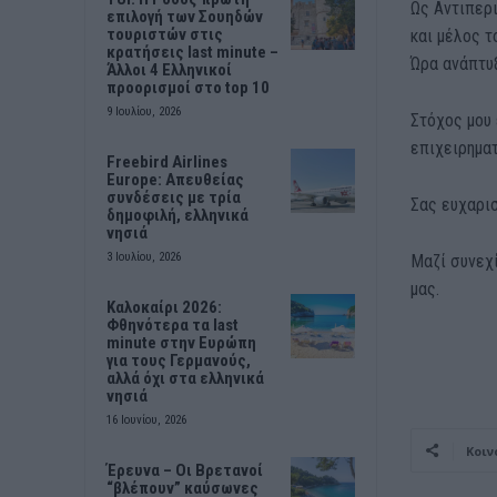
Ως Αντιπερ
επιλογή των Σουηδών
τουριστών στις
και μέλος 
κρατήσεις last minute –
Ώρα ανάπτυξ
Άλλοι 4 Ελληνικοί
προορισμοί στο top 10
9 Ιουλίου, 2026
Στόχος μου 
επιχειρημα
Freebird Airlines
Europe: Aπευθείας
συνδέσεις με τρία
Σας ευχαρισ
δημοφιλή, ελληνικά
νησιά
3 Ιουλίου, 2026
Μαζί συνεχί
μας.
Καλοκαίρι 2026:
Φθηνότερα τα last
minute στην Ευρώπη
για τους Γερμανούς,
αλλά όχι στα ελληνικά
νησιά
16 Ιουνίου, 2026
Κοιν
Έρευνα – Οι Βρετανοί
“βλέπουν” καύσωνες