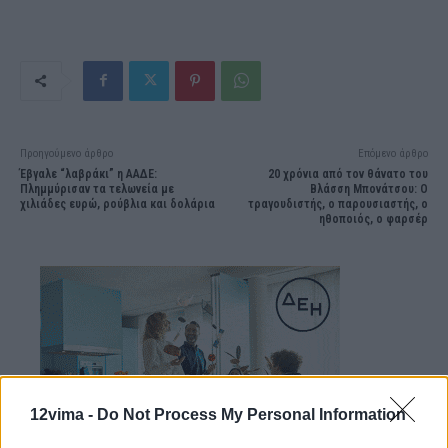
Προηγούμενο άρθρο
Επόμενο άρθρο
Έβγαλε “λαβράκι” η ΑΑΔΕ:
20 χρόνια από τον θάνατο του
Πλημμύρισαν τα τελωνεία με
Βλάσση Μπονάτσου: Ο
χιλιάδες ευρώ, ρούβλια και δολάρια
τραγουδιστής, ο παρουσιαστής, ο
ηθοποιός, ο φαρσέρ
12vima -
Do Not Process My Personal Information