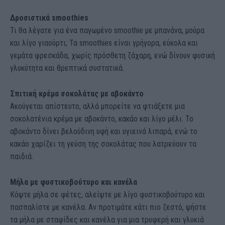
Δροσιστικά smoothies
Τι θα λέγατε για ένα παγωμένο smoothie με μπανάνα, μούρα
και λίγο γιαούρτι; Τα smoothies είναι γρήγορα, εύκολα και
γεμάτα φρεσκάδα, χωρίς πρόσθετη ζάχαρη, ενώ δίνουν φυσική
γλυκύτητα και θρεπτικά συστατικά.
Σπιτική κρέμα σοκολάτας με αβοκάντο
Ακούγεται απίστευτο, αλλά μπορείτε να φτιάξετε μια
σοκολατένια κρέμα με αβοκάντο, κακάο και λίγο μέλι. Το
αβοκάντο δίνει βελούδινη υφή και υγιεινά λιπαρά, ενώ το
κακάο χαρίζει τη γεύση της σοκολάτας που λατρεύουν τα
παιδιά.
Μήλα με φυστικοβούτυρο και κανέλα
Κόψτε μήλα σε φέτες, αλείψτε με λίγο φυστικοβούτυρο και
πασπαλίστε με κανέλα. Αν προτιμάτε κάτι πιο ζεστό, ψήστε
τα μήλα με σταφίδες και κανέλα για μια τρυφερή και γλυκιά