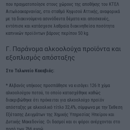
που πραγματοποίησε στους χώρους της αποθήκης του ΚΤΕΛ
Αιτωλοακαρνανίας, στο σταθμό Κηφισού Αττικής, αναφορικά
με τα διακινούμενα ασυνόδευτα δέματα και αποσκευές,
εντόπισε και κατάσχεσε λαθραία διακινηθείσα ποσότητα
καπνικών προϊόντων βάρους περίπου 50 kg.
Γ. Παράνομα αλκοολούχα προϊόντα και
εξοπλισμός απόσταξης
Στο Τελωνείο Κακαβιάς:
* Αλβανός υπήκοος προσπάθησε να εισάγει 126 lt χύμα
αλκοολούχου ποτού, το οποίο κατασχέθηκε καθώς
διακριβώθηκε ότι πρόκειται για αλκοολούχο προϊόν
απόσταξης με αλκοολικό τίτλο 32,4%, σύμφωνα με την Έκθεση
Εξέτασης Δειγμάτων της Χημικής Υπηρεσίας Ηπείρου και
Δυτικής Μακεδονίας. Οι δασμοί και οι φόροι ανέρχονται στο
ποσό των 766 ευρώ.