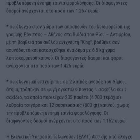
προβλεπόμενη ένσημη ταινία φορολόγησης. Οι διαφυγόντες
δασμοί ανέρχονται στο ποσό των 1.257 ευρώ.
* σε έλεγχο στον χώρο των αποσκευών του λεωφορείου της
γραμμής Βόνιτσας – Αθήνας στα διόδια του Ρίου – Αντιρρίου,
με τη βοήθεια του σκύλου ανιχνευτή “King”, βρέθηκε σαν
ασυνόδευτο και κατασχέθηκε ένα δέμα με 6.5 kg χύμα
λεπτοκομμένου καπνού. Οι διαφυγόντες δασμοί και φόροι
ανέρχονται στο ποσό των 1.425 ευρώ.
* σε ελεγκτική επιχείρηση, σε 2 λαϊκές αγορές του Δήμου,
άτομα, τράπηκαν σε φυγή εγκαταλείποντας 1 σακούλα και 1
σακίδιο, τα οποία περιείχαν 235 πακέτα (4.700 τεμάχια)
λαθραία τσιγάρα και 12 συσκευασίες (600 gr) καπνού, χωρίς
την προβλεπόμενη ένσημη ταινία φορολόγησης. Οι
διαφυγόντες δασμοί ανέρχονται στο ποσό των 1.162 ευρώ.
Η Ελεγκτική Υπηρεσία Τελωνείων (ΕΛΥΤ) Αττικής από έλεγχο