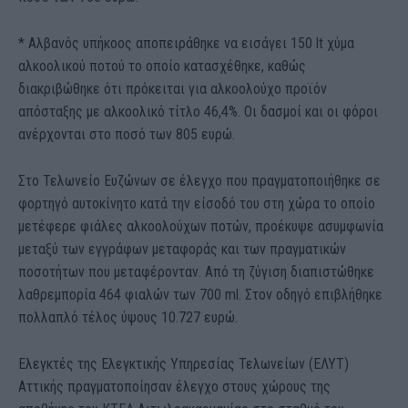
* Αλβανός υπήκοος αποπειράθηκε να εισάγει 150 lt χύμα
αλκοολικού ποτού το οποίο κατασχέθηκε, καθώς
διακριβώθηκε ότι πρόκειται για αλκοολούχο προϊόν
απόσταξης με αλκοολικό τίτλο 46,4%. Οι δασμοί και οι φόροι
ανέρχονται στο ποσό των 805 ευρώ.
Στο Τελωνείο Ευζώνων σε έλεγχο που πραγματοποιήθηκε σε
φορτηγό αυτοκίνητο κατά την είσοδό του στη χώρα το οποίο
μετέφερε φιάλες αλκοολούχων ποτών, προέκυψε ασυμφωνία
μεταξύ των εγγράφων μεταφοράς και των πραγματικών
ποσοτήτων που μεταφέρονταν. Από τη ζύγιση διαπιστώθηκε
λαθρεμπορία 464 φιαλών των 700 ml. Στον οδηγό επιβλήθηκε
πολλαπλό τέλος ύψους 10.727 ευρώ.
Ελεγκτές της Ελεγκτικής Υπηρεσίας Τελωνείων (ΕΛΥΤ)
Αττικής πραγματοποίησαν έλεγχο στους χώρους της