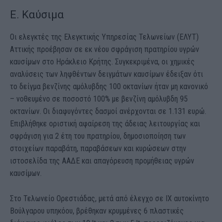
Ε. Καύσιμα
Οι ελεγκτές της Ελεγκτικής Υπηρεσίας Τελωνείων (ΕΛΥΤ)
Αττικής προέβησαν σε εκ νέου σφράγιση πρατηρίου υγρών
καυσίμων στο Ηράκλειο Κρήτης. Συγκεκριμένα, οι χημικές
αναλύσεις των ληφθέντων δειγμάτων καυσίμων έδειξαν ότι
το δείγμα βενζίνης αμόλυβδης 100 οκτανίων ήταν μη κανονικό
– νοθευμένο σε ποσοστό 100% με βενζίνη αμόλυβδη 95
οκτανίων. Οι διαφυγόντες δασμοί ανέρχονται σε 1.131 ευρώ.
Επιβλήθηκε οριστική αφαίρεση της άδειας λειτουργίας και
σφράγιση για 2 έτη του πρατηρίου, δημοσιοποίηση των
στοιχείων παραβάτη, παραβάσεων και κυρώσεων στην
ιστοσελίδα της ΑΑΔΕ και απαγόρευση προμήθειας υγρών
καυσίμων.
Στο Τελωνείο Ορεστιάδας, μετά από έλεγχο σε ΙΧ αυτοκίνητο
Βούλγαρου υπηκόου, βρέθηκαν κρυμμένες 6 πλαστικές