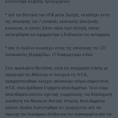
εντοπίστηκε επιβάτης προερχόμενος:
* από την Βοστώνη των ΗΠΑ μέσω Ζυρίχης, να κατέχει εντός
της αποσκευής του 7 συσκευές εκκένωσης ηλεκτρικής
ενέργειας, οι οποίες βάσει νόμου περί κατοχής όπλων
κατασχέθηκαν και εφαρμόστηκε η διαδικασία του αυτοφώρου.
* από το Λονδίνο να κατέχει εντός της αποσκευής του 127
συσκευασίες βλεφαρίδων, 27 διαφορετικών ειδών.
Στον αερολιμένα Μυτιλήνης, κατά την αναχώρηση πτήσης με
προορισμό την Αθήνα και εν συνεχεία τις Η.Π.Α.,
πραγματοποιήθηκε έλεγχος αποσκευών ατόμου υπηκοότητας
Η.Π.Α., όπου βρέθηκαν 4 τμήματα απολιθωμάτων. Τα εν λόγω
απολιθώματα κατόπιν σχετικής γνωμάτευσης του Αναπληρωτή
Διευθυντή του Μουσείου Φυσικής Ιστορίας Απολιθωμένου
Δάσους Λέσβου διαπιστώθηκε ότι προέρχονται από την
περιοχή του Γεωπάρκου Λέσβου και πιο συγκεκριμένα από την