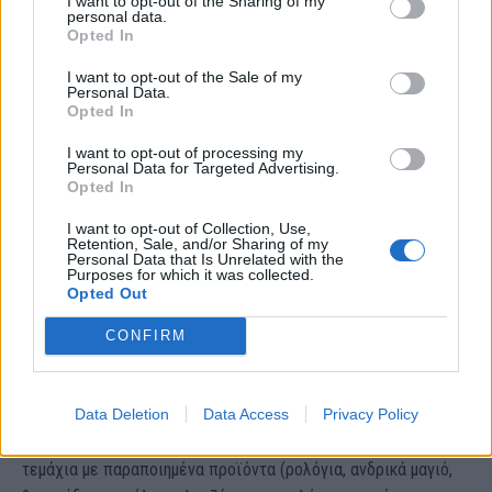
I want to opt-out of the Sharing of my
κυρώσεων.
personal data.
Opted In
* σε ΙΧ αυτοκίνητο Βούλγαρου υπήκοου κατά την είσοδο στη
I want to opt-out of the Sale of my
χώρα, βρέθηκαν κρυμμένες 6 φιάλες του 1,5 lt και 2 του 1 lt, οι
Personal Data.
Opted In
οποίες περιείχαν χύμα τσίπουρο.
I want to opt-out of processing my
Personal Data for Targeted Advertising.
Opted In
I want to opt-out of Collection, Use,
Retention, Sale, and/or Sharing of my
Personal Data that Is Unrelated with the
Purposes for which it was collected.
Opted Out
Δ. Παραποιημένα είδη
CONFIRM
Ελεγκτές του Τελωνείου Αερολιμένα Αθηνών “Ελ. Βενιζέλος”
στα πλαίσια των ελέγχων που πραγματοποιούν για την
διακίνηση παραποιημένων προϊόντων, προέβησαν στην
Data Deletion
Data Access
Privacy Policy
δέσμευση 46 χαρτοκιβωτίων τα οποία περιείχαν 4.817
τεμάχια με παραποιημένα προϊόντα (ρολόγια, ανδρικά μαγιό,