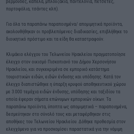
βερμούδες, καπέλα, μπλουζάκια, παντελόνια, πετσέτες,
πορτοφόλια, τσάντες κλπ).
Για όλα τα παραπάνω παραποιημένα/ απομιμητικά προϊόντα,
ακολουθήθηκαν οι προβλεπόμενες διαδικασίες, επιβλήθηκε το
διοικητικό πρόστιμο και τα είδη θα καταστραφούν.
Κλιμάκιο ελέγχου του Τελωνείου Ηρακλείου πραγματοποίησε
έλεγχο στον οικισμό Πισκοπιανό του Δήμου Χερσονήσου
Ηρακλείου, και συγκεκριμένα σε εμπορικό κατάστημα
τουριστικών ειδών, ειδών ένδυσης και υπόδησης. Κατά τον
έλεγχο διαπιστώθηκε η ύπαρξη κρυφού αποθηκευτικού χώρου
με 3.000 τεμάχια ειδών ένδυσης, υπόδησης και ταξιδίου τα
οποία έφεραν σήματα επώνυμων εμπορικών οίκων. Τα
παραπάνω προϊόντα, ύποπτα ως απομιμητικά – παραποιημένα,
δεσμεύτηκαν στο σύνολό τους και μεταφέρθηκαν στις
αποθήκες του Τελωνείου Ηρακλείου. Δόθηκε προθεσμία στον
ελεγχόμενο για να προσκομίσει παραστατικά για την νόμιμη