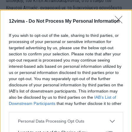
αποθήκης του ΚΤΕΛ Αιτωλοακαρνανίας στο σταθμό του
Κηφισού Αττικής, αναφορικά με τα διακινούμενα ασυνόδευτα
δέματα και αποσκευές. Εντοπίστηκε και δεσμεύτηκε ποσότητα
12vima -
Do Not Process My Personal Information
περίπου 30 lt αλκοολούχου υγρού.
If you wish to opt-out of the sale, sharing to third parties, or
Στο Τελωνείο Ορεστιάδας, μετά από έλεγχο:
processing of your personal or sensitive information for
targeted advertising by us, please use the below opt-out
* σε καφέ μπαρ στο Διδυμότειχο, διαπιστώθηκε ότι υπήρχαν
section to confirm your selection. Please note that after your
διαθέσιμα προς πώληση 19 φιάλες αλκοολούχων ποτών και 2
opt-out request is processed you may continue seeing
interest-based ads based on personal information utilized by
kg καπνός για ναργιλέ, Τούρκικης προέλευσης. Ο ιδιοκτήτης
us or personal information disclosed to third parties prior to
διέθετε εντός της επιχείρησής του τα προϊόντα αυτά που
your opt-out. You may separately opt-out of the further
υπόκεινται σε ΕΦΚ, χωρίς να έχουν καταβληθεί οι
disclosure of your personal information by third parties on the
αναλογούντες φόροι στο Ελληνικό Δημόσιο και χωρίς να
IAB’s list of downstream participants. This information may
λάβουν την άδεια της Τελωνειακής Αρχής, πράξη που συνιστά
also be disclosed by us to third parties on the
IAB’s List of
Downstream Participants
that may further disclose it to other
τελωνειακή παράβαση – λαθρεμπορία. Η διαπιστωθείσα
third parties.
παράβαση επέσυρε το μέτρο της σφράγισης της
εγκατάστασης και της δημοσιοποίησης των στοιχείων των
Personal Data Processing Opt Outs
παραβατών, των εγκαταστάσεων, των παραβάσεων και των