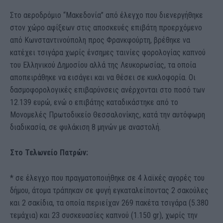
Στο αεροδρόμιο “Μακεδονία” από έλεγχο που διενεργήθηκε
στον χώρο αφίξεων στις αποσκευές επιβάτη προερχόμενο
από Κωνσταντινούπολη προς Φρανκφούρτη, βρέθηκε να
κατέχει τσιγάρα χωρίς ένσημες ταινίες φορολογίας καπνού
του Ελληνικού Δημοσίου αλλά της Λευκορωσίας, τα οποία
αποπειράθηκε να εισάγει και να θέσει σε κυκλοφορία. Οι
δασμοφορολογικές επιβαρύνσεις ανέρχονται στο ποσό των
12.139 ευρώ, ενώ ο επιβάτης καταδικάστηκε από το
Μονομελές Πρωτοδικείο Θεσσαλονίκης, κατά την αυτόφωρη
διαδικασία, σε φυλάκιση 8 μηνών με αναστολή.
Στο Τελωνείο Πατρών:
* σε έλεγχο που πραγματοποιήθηκε σε 4 λαϊκές αγορές του
δήμου, άτομα τράπηκαν σε φυγή εγκαταλείποντας 2 σακούλες
και 2 σακίδια, τα οποία περιείχαν 269 πακέτα τσιγάρα (5.380
τεμάχια) και 23 συσκευασίες καπνού (1.150 gr), χωρίς την