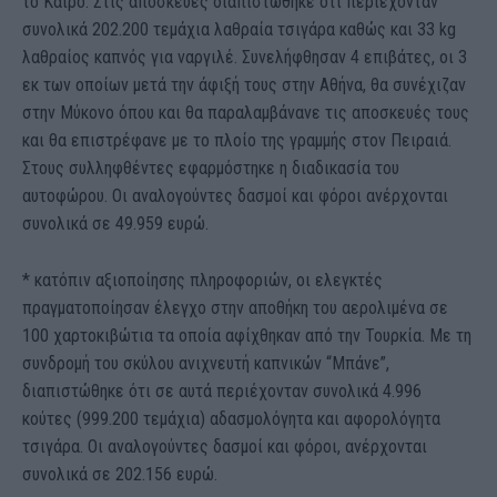
το Κάιρο. Στις αποσκευές διαπιστώθηκε ότι περιέχονταν
συνολικά 202.200 τεμάχια λαθραία τσιγάρα καθώς και 33 kg
λαθραίος καπνός για ναργιλέ. Συνελήφθησαν 4 επιβάτες, οι 3
εκ των οποίων μετά την άφιξή τους στην Αθήνα, θα συνέχιζαν
στην Μύκονο όπου και θα παραλαμβάνανε τις αποσκευές τους
και θα επιστρέφανε με το πλοίο της γραμμής στον Πειραιά.
Στους συλληφθέντες εφαρμόστηκε η διαδικασία του
αυτοφώρου. Οι αναλογούντες δασμοί και φόροι ανέρχονται
συνολικά σε 49.959 ευρώ.
* κατόπιν αξιοποίησης πληροφοριών, οι ελεγκτές
πραγματοποίησαν έλεγχο στην αποθήκη του αερολιμένα σε
100 χαρτοκιβώτια τα οποία αφίχθηκαν από την Τουρκία. Με τη
συνδρομή του σκύλου ανιχνευτή καπνικών “Μπάνε”,
διαπιστώθηκε ότι σε αυτά περιέχονταν συνολικά 4.996
κούτες (999.200 τεμάχια) αδασμολόγητα και αφορολόγητα
τσιγάρα. Οι αναλογούντες δασμοί και φόροι, ανέρχονται
συνολικά σε 202.156 ευρώ.