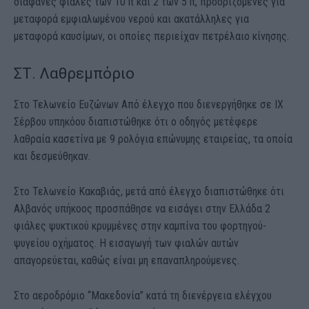
διάφανες φιάλες των 10 lt και 2 των 5 lt, προοριζόμενες για
μεταφορά εμφιαλωμένου νερού και ακατάλληλες για
μεταφορά καυσίμων, οι οποίες περιείχαν πετρέλαιο κίνησης.
ΣΤ. Λαθρεμπόριο
Στο Τελωνείο Ευζώνων Από έλεγχο που διενεργήθηκε σε ΙΧ
Σέρβου υπηκόου διαπιστώθηκε ότι ο οδηγός μετέφερε
λαθραία κασετίνα με 9 ρολόγια επώνυμης εταιρείας, τα οποία
και δεσμεύθηκαν.
Στο Τελωνείο Κακαβιάς, μετά από έλεγχο διαπιστώθηκε ότι
Αλβανός υπήκοος προσπάθησε να εισάγει στην Ελλάδα 2
φιάλες ψυκτικού κρυμμένες στην καμπίνα του φορτηγού-
ψυγείου οχήματος. Η εισαγωγή των φιαλών αυτών
απαγορεύεται, καθώς είναι μη επαναπληρούμενες.
Στο αεροδρόμιο “Μακεδονία” κατά τη διενέργεια ελέγχου