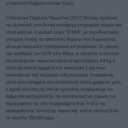
εισαγγελέα Πλημμελειοδικών Κιλκίς.
Η Ελεγκτική Υπηρεσία Τελωνείων (ΕΛΥΤ) Αττικής σχεδίασε
και υλοποίησε στην Αττική πολυήμερη στοχευμένη τελωνειακή
επιχείρηση με το κωδικό όνομα “ΕΡΜΗΣ”, με αιφνιδιαστικούς
ελέγχους δίωξης σε αποστολές δεμάτων που διακινούνται
μέσω μεταφορικών/ταχυδρομικών επιχειρήσεων. Σε χώρους
των αποθηκών των ΕΛΤΑ στην Αθήνα, οι ελεγκτές εντόπισαν
και κατάσχεσαν ναρκωτική ουσία κεταμίνη βάρους 4.8 kg, η
οποία βρισκόταν κρυμμένη στο εσωτερικό 3 χάρτινων
συσκευασιών που περιείχαν είδη ρουχισμού. Η ναρκωτική
ουσία ήταν καλυμμένη από αυτοκόλλητη ταινία χρώματος μπλε,
η χημική σύσταση της οποίας ερευνάται αναφορικά με τον
βαθμό που αυτή εμποδίζει την αποτελεσματική σάρωση του
περιεχομένου της από τα μηχανήματα Xray. Η αξία της
κατασχεθείσας ποσότητας ναρκωτικής ουσίας υπολογίζεται
σε περίπου 500.000 ευρώ.