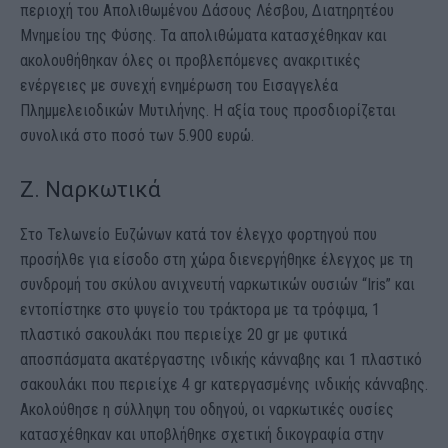
περιοχή του Απολιθωμένου Δάσους Λέσβου, Διατηρητέου
Μνημείου της Φύσης. Τα απολιθώματα κατασχέθηκαν και
ακολουθήθηκαν όλες οι προβλεπόμενες ανακριτικές
ενέργειες με συνεχή ενημέρωση του Εισαγγελέα
Πλημμελειοδικών Μυτιλήνης. Η αξία τους προσδιορίζεται
συνολικά στο ποσό των 5.900 ευρώ.
Ζ. Ναρκωτικά
Στο Τελωνείο Ευζώνων κατά τον έλεγχο φορτηγού που
προσήλθε για είσοδο στη χώρα διενεργήθηκε έλεγχος με τη
συνδρομή του σκύλου ανιχνευτή ναρκωτικών ουσιών “Iris” και
εντοπίστηκε στο ψυγείο του τράκτορα με τα τρόφιμα, 1
πλαστικό σακουλάκι που περιείχε 20 gr με φυτικά
αποσπάσματα ακατέργαστης ινδικής κάνναβης και 1 πλαστικό
σακουλάκι που περιείχε 4 gr κατεργασμένης ινδικής κάνναβης.
Ακολούθησε η σύλληψη του οδηγού, οι ναρκωτικές ουσίες
κατασχέθηκαν και υποβλήθηκε σχετική δικογραφία στην