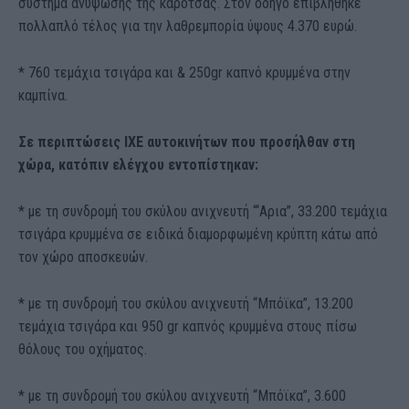
σύστημα ανύψωσης της καρότσας. Στον οδηγό επιβλήθηκε
πολλαπλό τέλος για την λαθρεμπορία ύψους 4.370 ευρώ.
* 760 τεμάχια τσιγάρα και & 250gr καπνό κρυμμένα στην
καμπίνα.
Σε περιπτώσεις ΙΧΕ αυτοκινήτων που προσήλθαν στη
χώρα, κατόπιν ελέγχου εντοπίστηκαν:
* με τη συνδρομή του σκύλου ανιχνευτή “‘Αρια”, 33.200 τεμάχια
τσιγάρα κρυμμένα σε ειδικά διαμορφωμένη κρύπτη κάτω από
τον χώρο αποσκευών.
* με τη συνδρομή του σκύλου ανιχνευτή “Μπόϊκα”, 13.200
τεμάχια τσιγάρα και 950 gr καπνός κρυμμένα στους πίσω
θόλους του οχήματος.
* με τη συνδρομή του σκύλου ανιχνευτή “Μπόϊκα”, 3.600