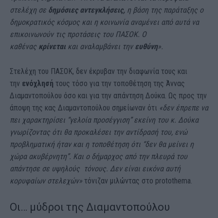
στελέχη σε
δημόσιες αντεγκλήσεις,
η βάση της παράταξης ο
δημοκρατικός κόσμος και η κοινωνία αναμένει από αυτά να
επικοινωνούν τις προτάσεις του ΠΑΣΟΚ.
Ο
καθένας
κρίνεται
και αναλαμβάνει την
ευθύνη
».
Στελέχη του ΠΑΣΟΚ, δεν έκρυβαν την διαφωνία τους και
την
ενόχλησή
τους τόσο για την τοποθέτηση της Άννας
Διαμαντοπούλου όσο και για την απάντηση Δούκα. Ως προς την
άποψη της κας Διαμαντοπούλου σημείωναν ότι
«δεν έπρεπε να
πει χαρακτηρίσει “γελοία προσέγγιση” εκείνη του κ. Δούκα
γνωρίζοντας ότι θα προκαλέσει την αντίδρασή του, ενώ
προβληματική ήταν και η τοποθέτηση ότι “δεν θα μείνει η
χώρα ακυβέρνητη”. Και ο δήμαρχος από την πλευρά του
απάντησε σε υψηλούς τόνους. Δεν είναι εικόνα αυτή
κορυφαίων στελεχών»
τόνιζαν μιλώντας στο protothema.
Οι… μύδροι της Διαμαντοπούλου