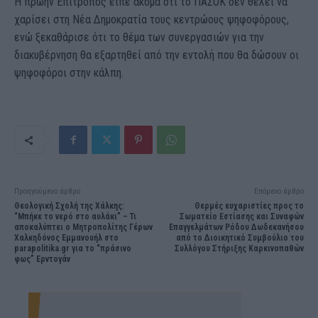
Η πρώην Επίτροπος είπε ακόμα ότι το ΠΑΣΟΚ δεν θέλει να
χαρίσει στη Νέα Δημοκρατία τους κεντρώους ψηφοφόρους,
ενώ ξεκαθάρισε ότι το θέμα των συνεργασιών για την
διακυβέρνηση θα εξαρτηθεί από την εντολή που θα δώσουν οι
ψηφοφόροι στην κάλπη.
Προηγούμενο άρθρο
Επόμενο άρθρο
Θεολογική Σχολή της Χάλκης:
Θερμές ευχαριστίες προς το
“Μπήκε το νερό στο αυλάκι” – Τι
Σωματείο Εστίασης και Συναφών
αποκαλύπτει ο Μητροπολίτης Γέρων
Επαγγελμάτων Ρόδου Δωδεκανήσου
Χαλκηδόνος Εμμανουήλ στο
από το Διοικητικό Συμβούλιο του
parapolitika.gr για το “πράσινο
Συλλόγου Στήριξης Καρκινοπαθών
φως” Ερντογάν