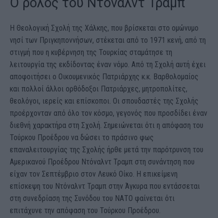
Ο ρόλος του Ντόναλντ Τραμπ
Η Θεολογική Σχολή της Χάλκης, που βρίσκεται στο ομώνυμο
νησί των Πριγκηποννήσων, στέκεται από το 1971 κενή, από τη
στιγμή που η κυβέρνηση της Τουρκίας σταμάτησε τη
λειτουργία της εκδίδοντας έναν νόμο. Από τη Σχολή αυτή έχει
αποφοιτήσει ο Οικουμενικός Πατριάρχης κ.κ. Βαρθολομαίος
και πολλοί άλλοι ορθόδοξοι Πατριάρχες, μητροπολίτες,
θεολόγοι, ιερείς και επίσκοποι. Οι σπουδαστές της Σχολής
προέρχονταν από όλο τον κόσμο, γεγονός που προσδίδει έναν
διεθνή χαρακτήρα στη Σχολή. Σημειώνεται ότι η απόφαση του
Τούρκου Προέδρου να δώσει το πράσινο φως
επαναλειτουργίας της Σχολής ήρθε μετά την παρότρυνση του
Αμερικανού Προέδρου Ντόναλντ Τραμπ στη συνάντηση που
είχαν τον Σεπτέμβριο στον Λευκό Οίκο. Η επικείμενη
επίσκεψη του Ντόναλντ Τραμπ στην Άγκυρα που εντάσσεται
στη συνεδρίαση της Συνόδου του ΝΑΤΟ φαίνεται ότι
επιτάχυνε την απόφαση του Τούρκου Προέδρου.