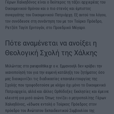
Γέρων Χαλκηδόνος είναι ο δεύτερος τη τάξει αρχιερέας του
Οικουμενικού Θρόνου και ο πιο στενός και έμπιστος
συνεργάτης του Οικουμενικού Πατριάρχη. Εξ αυτού του λόγου,
τον συνόδευσε στη συνάντηση του με τον Τούρκο Πρόεδρο,
Ρετζέπ Ταγίπ Ερντογάν, στο Προεδρικό Μέγαρο.
Πότε αναμένεται να ανοίξει η
Θεολογική Σχολή της Χάλκης
Μιλώντας στο parapolitika.gr ο κ. Εμμανουήλ δεν κρύβει την
ικανοποίησή του για την ευμενή κατάληξη του ζητήματος όσο
μας διευκρινίζει τις διαδικασίες επαναλειτουργίας της
Σχολής που τροφοδοτούσε με κλήρο όχι μόνο το Οικουμενικό
Πατριαρχείο, αλλά και άλλες Ορθόδοξες Εκκλησίες και έμεινε
κλειστή για μισό αιώνα. Όπως τονίζει ο μητροπολίτης Γέρων
Χαλκηδόνος, «έδωσε εντολή ο Τούρκος Πρόεδρος στον
πρόεδρο του Ανώτατου Εκπαιδευτικού Συμβουλίου της