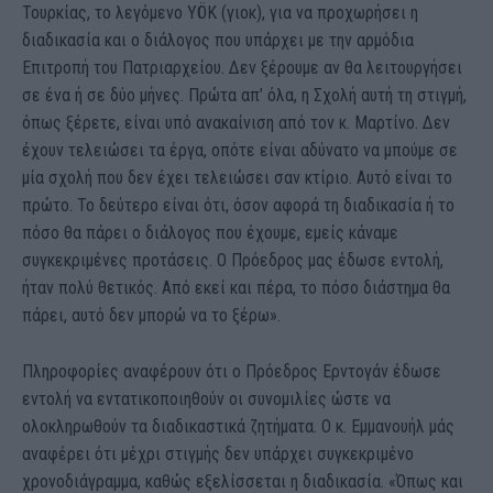
Τουρκίας, το λεγόμενο YÖK (γιοκ), για να προχωρήσει η
διαδικασία και ο διάλογος που υπάρχει με την αρμόδια
Επιτροπή του Πατριαρχείου. Δεν ξέρουμε αν θα λειτουργήσει
σε ένα ή σε δύο μήνες. Πρώτα απ’ όλα, η Σχολή αυτή τη στιγμή,
όπως ξέρετε, είναι υπό ανακαίνιση από τον κ. Μαρτίνο. Δεν
έχουν τελειώσει τα έργα, οπότε είναι αδύνατο να μπούμε σε
μία σχολή που δεν έχει τελειώσει σαν κτίριο. Αυτό είναι το
πρώτο. Το δεύτερο είναι ότι, όσον αφορά τη διαδικασία ή το
πόσο θα πάρει ο διάλογος που έχουμε, εμείς κάναμε
συγκεκριμένες προτάσεις. Ο Πρόεδρος μας έδωσε εντολή,
ήταν πολύ θετικός. Από εκεί και πέρα, το πόσο διάστημα θα
πάρει, αυτό δεν μπορώ να το ξέρω».
Πληροφορίες αναφέρουν ότι ο Πρόεδρος Ερντογάν έδωσε
εντολή να εντατικοποιηθούν οι συνομιλίες ώστε να
ολοκληρωθούν τα διαδικαστικά ζητήματα. Ο κ. Εμμανουήλ μάς
αναφέρει ότι μέχρι στιγμής δεν υπάρχει συγκεκριμένο
χρονοδιάγραμμα, καθώς εξελίσσεται η διαδικασία. «Όπως και