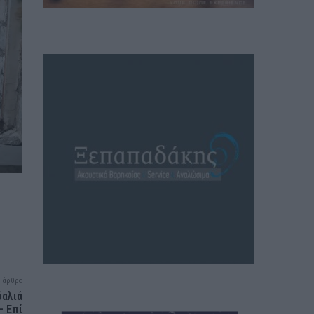
 άρθρο
δαλιά
– Επί