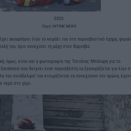
03
03
Πηγή: INTIME NEWS
έχει ακουμπήσει λίγο το κεφάλι του στο πυροσβεστικό όχημα, φορώ
τολή του, πριν συνεχίσει τη μάχη στον Βαρνάβα.
κή, όμως, είναι και η φωτογραφία της Τατιάνας Μπόλαρη για το
Eurokinissi που δείχνει έναν πυροσβέστη να ξεκουράζεται για λίγο σ
λα του συνάδελφοί του ετοιμάζονται να συνεχίσουν τον αγώνα, έχον
ε νερό στο χέρι.