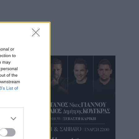
sonal or
ection to
ou may
 personal
out of the
 downstream
B’s List of