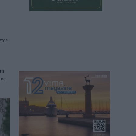
ντας
τα
τας