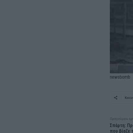
newsbomb
Κοιν
Προηγούμενο άρ
Σπάρτη: Π
που βίαζε 