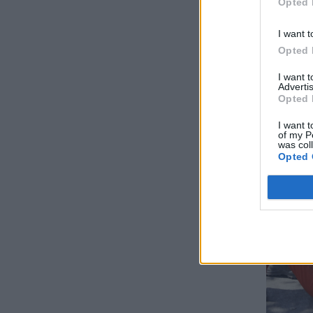
Opted 
I want t
Opted 
I want 
Advertis
Opted 
I want t
of my P
was col
Opted 