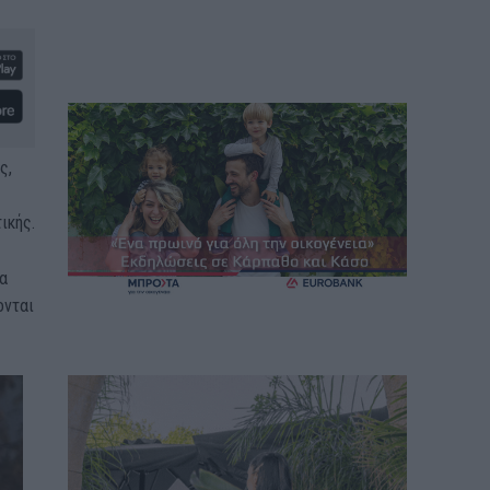
ς,
ικής.
α
ονται