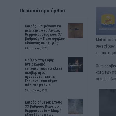
Περισσότερα άρθρα
Καιρός: Επιμένουν τα
μελτέμια στο Αιγαίο,
θερμοκρασίες έως 37
βαθμούς – Πολύ υψηλός
Μαίνεται αν
κίνδυνος πυρκαγιάς
συνεχίζουν 
4 Αυγούστου, 2026
τεράστια μά
Θρίλερ στη Σύμη:
Ιστιοπλοϊκό
Οι πυροσβέ
εντοπίστηκε να πλέει
κατά των πύ
ακυβέρνητο,
αγνοούνται πέντε
οι πυροσβέσ
Γερμανοί που είχαν
πάει για μπάνιο
3 Αυγούστου, 2026
Καιρός σήμερα: Στους
33 βαθμούς Κελσίου η
θερμοκρασία – Μικρή
εξασθένηση των