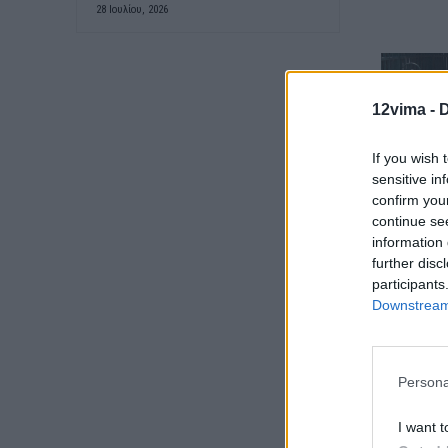
28 Ιουλίου, 2026
12vima -
D
If you wish 
sensitive in
confirm you
continue se
information 
further disc
participants
Downstream 
Persona
I want t