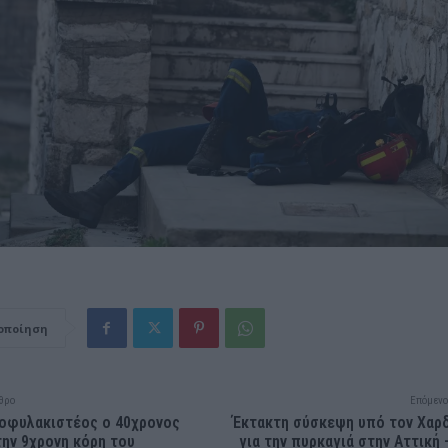
οποίηση
θρο
Επόμενο
ροφυλακιστέος ο 40χρονος
Έκτακτη σύσκεψη υπό τον Χαρ
την 9χρονη κόρη του
για την πυρκαγιά στην Αττική 