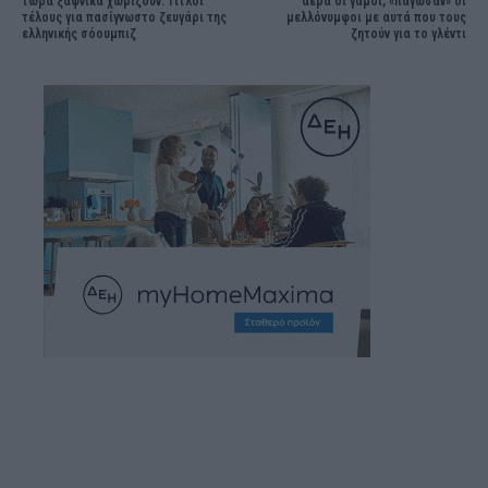
τώρα ξαφνικά χωρίζουν: Τίτλοι
αέρα οι γάμοι, «πάγωσαν» οι
τέλους για πασίγνωστο ζευγάρι της
μελλόνυμφοι με αυτά που τους
ελληνικής σόουμπιζ
ζητούν για το γλέντι