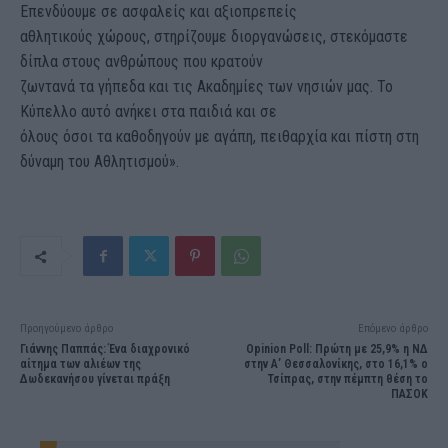
Επενδύουμε σε ασφαλείς και αξιοπρεπείς
αθλητικούς χώρους, στηρίζουμε διοργανώσεις, στεκόμαστε
δίπλα στους ανθρώπους που κρατούν
ζωντανά τα γήπεδα και τις Ακαδημίες των νησιών μας. Το
Κύπελλο αυτό ανήκει στα παιδιά και σε
όλους όσοι τα καθοδηγούν με αγάπη, πειθαρχία και πίστη στη
δύναμη του Αθλητισμού».
Προηγούμενο άρθρο
Επόμενο άρθρο
Γιάννης Παππάς: Ένα διαχρονικό
Opinion Poll: Πρώτη με 25,9% η ΝΔ
αίτημα των αλιέων της
στην Α’ Θεσσαλονίκης, στο 16,1% ο
Δωδεκανήσου γίνεται πράξη
Τσίπρας, στην πέμπτη θέση το
ΠΑΣΟΚ