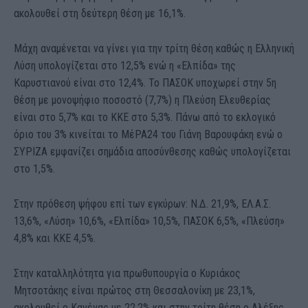
ακολουθεί στη δεύτερη θέση με 16,1%.
Μάχη αναμένεται να γίνει για την τρίτη θέση καθώς η Ελληνική
Λύση υπολογίζεται στο 12,5% ενώ η «Ελπίδα» της
Καρυστιανού είναι στο 12,4%. Το ΠΑΣΟΚ υποχωρεί στην 5η
θέση με μονοψήφιο ποσοστό (7,7%) η Πλεύση Ελευθερίας
είναι στο 5,7% και το ΚΚΕ στο 5,3%. Πάνω από το εκλογικό
όριο του 3% κινείται το ΜέΡΑ24 του Γιάνη Βαρουφάκη ενώ ο
ΣΥΡΙΖΑ εμφανίζει σημάδια αποσύνθεσης καθώς υπολογίζεται
στο 1,5%.
Στην πρόθεση ψήφου επί των εγκύρων: Ν.Δ. 21,9%, ΕΛ.Α.Σ.
13,6%, «Λύση» 10,6%, «Ελπίδα» 10,5%, ΠΑΣΟΚ 6,5%, «Πλεύση»
4,8% και ΚΚΕ 4,5%.
Στην καταλληλότητα για πρωθυπουργία ο Κυριάκος
Μητσοτάκης είναι πρώτος στη Θεσσαλονίκη με 23,1%,
ακολουθεί ο Κανένας με 22,2% και στην τρίτη θέση ο Αλέξης