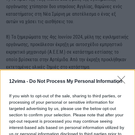
οργάνωσης χτύπησαν δυο υπηκόους Αγγλίας, θαμώνες ενός
καταστήματος στη Νέα Σμύρνη με αποτέλεσμα ο ένας εξ
αυτών να χάσει τις αισθήσεις του.
8) Τα ξημερώματα της 4ης Ιουνίου 2024, μέλη της εγκληματικής
οργάνωσης, προκάλεσαν έκρηξη με αυτοσχέδιο εμπρηστικό
εκρηκτικό μηχανισμό (Α.Ε.Ε.Μ.) σε κατάστημα εστίασης το
οποίο βρίσκεται στην Αρτέμιδα. Από την έκρηξη προκλήθηκαν
εκτεταμένες υλικές ζημιές στο κατάστημα.
12vima -
Do Not Process My Personal Information
Τα 14 συλληφθέντα μέλη της εγκληματικής οργάνωσης,
οδηγήθηκαν χθες στον Εισαγγελέα Πρωτοδικών Αθηνών με την
If you wish to opt-out of the sale, sharing to third parties, or
σε βάρος τους, σχηματισθείσα δικογραφία.
processing of your personal or sensitive information for
targeted advertising by us, please use the below opt-out
Η έρευνα συνεχίζεται προκειμένου να διερευνηθεί πλήρως το
section to confirm your selection. Please note that after your
εύρος της εγκληματικής δραστηριότητας των μελών της
opt-out request is processed you may continue seeing
interest-based ads based on personal information utilized by
οργάνωσης.
us or personal information disclosed to third parties prior to