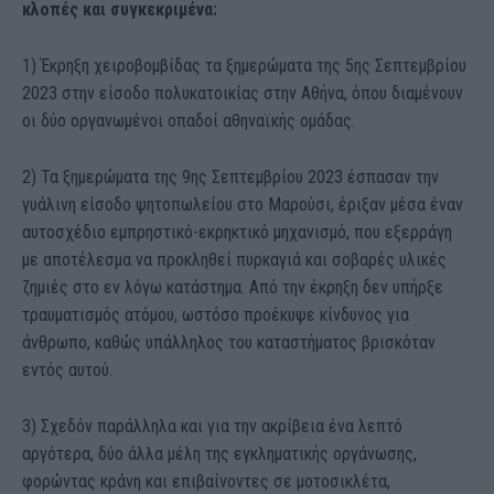
κλοπές και συγκεκριμένα:
1) Έκρηξη χειροβομβίδας τα ξημερώματα της 5ης Σεπτεμβρίου
2023 στην είσοδο πολυκατοικίας στην Αθήνα, όπου διαμένουν
οι δύο οργανωμένοι οπαδοί αθηναϊκής ομάδας.
2) Τα ξημερώματα της 9ης Σεπτεμβρίου 2023 έσπασαν την
γυάλινη είσοδο ψητοπωλείου στο Μαρούσι, έριξαν μέσα έναν
αυτοσχέδιο εμπρηστικό-εκρηκτικό μηχανισμό, που εξερράγη
με αποτέλεσμα να προκληθεί πυρκαγιά και σοβαρές υλικές
ζημιές στο εν λόγω κατάστημα. Από την έκρηξη δεν υπήρξε
τραυματισμός ατόμου, ωστόσο προέκυψε κίνδυνος για
άνθρωπο, καθώς υπάλληλος του καταστήματος βρισκόταν
εντός αυτού.
3) Σχεδόν παράλληλα και για την ακρίβεια ένα λεπτό
αργότερα, δύο άλλα μέλη της εγκληματικής οργάνωσης,
φορώντας κράνη και επιβαίνοντες σε μοτοσικλέτα,