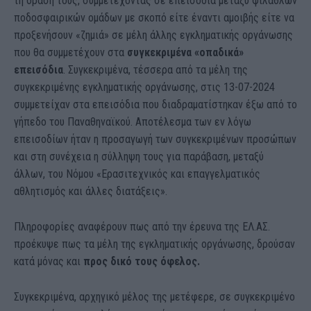
τη δράση τους, συμμετέχοντας σε επεισόδια μεταξύ φιλάθλων
ποδοσφαιρικών ομάδων με σκοπό είτε έναντι αμοιβής είτε να
προξενήσουν «ζημιά» σε μέλη άλλης εγκληματικής οργάνωσης
που θα συμμετέχουν στα
συγκεκριμένα «οπαδικά»
επεισόδια
. Συγκεκριμένα, τέσσερα από τα μέλη της
συγκεκριμένης εγκληματικής οργάνωσης, στις 13-07-2024
συμμετείχαν στα επεισόδια που διαδραματίστηκαν έξω από το
γήπεδο του Παναθηναϊκού. Αποτέλεσμα των εν λόγω
επεισοδίων ήταν η προσαγωγή των συγκεκριμένων προσώπων
και στη συνέχεια η σύλληψη τους για παράβαση, μεταξύ
άλλων, του Νόμου «Ερασιτεχνικός και επαγγελματικός
αθλητισμός και άλλες διατάξεις».
Πληροφορίες αναφέρουν πως από την έρευνα της ΕΛ.ΑΣ.
προέκυψε πως τα μέλη της εγκληματικής οργάνωσης, δρούσαν
κατά μόνας και
προς δικό τους όφελος.
Συγκεκριμένα, αρχηγικό μέλος της μετέφερε, σε συγκεκριμένο