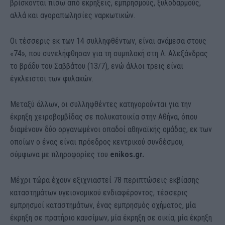
βρίσκονται πίσω από εκρήξεις, εμπρησμούς, ξυλοδαρμούς,
αλλά και αγοραπωλησίες ναρκωτικών.
Οι τέσσερις εκ των 14 συλληφθέντων, είναι ανάμεσα στους
«74», που συνελήφθησαν για τη συμπλοκή στη Λ. Αλεξάνδρας
το βράδυ του Σαββάτου (13/7), ενώ άλλοι τρεις είναι
έγκλειστοι των φυλακών.
Μεταξύ άλλων, οι συλληφθέντες κατηγορούνται για την
έκρηξη χειροβομβίδας σε πολυκατοικία στην Αθήνα, όπου
διαμένουν δύο οργανωμένοι οπαδοί αθηναϊκής ομάδας, εκ των
οποίων ο ένας είναι πρόεδρος κεντρικού συνδέσμου,
σύμφωνα με πληροφορίες του
enikos.gr.
Μέχρι τώρα έχουν εξιχνιαστεί 78 περιπτώσεις εκβίασης
καταστημάτων υγειονομικού ενδιαφέροντος, τέσσερις
εμπρησμοί καταστημάτων, ένας εμπρησμός οχήματος, μία
έκρηξη σε πρατήριο καυσίμων, μία έκρηξη σε οικία, μία έκρηξη