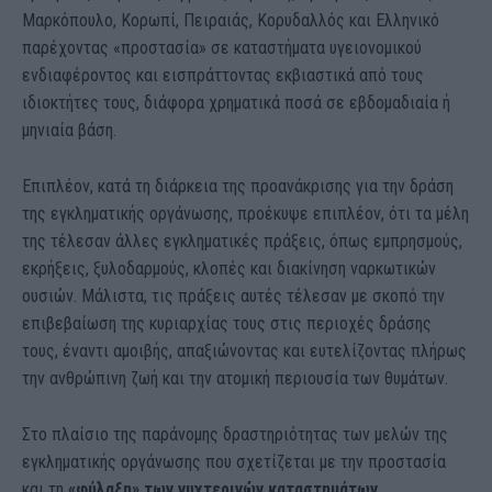
Μαρκόπουλο, Κορωπί, Πειραιάς, Κορυδαλλός και Ελληνικό
παρέχοντας «προστασία» σε καταστήματα υγειονομικού
ενδιαφέροντος και εισπράττοντας εκβιαστικά από τους
ιδιοκτήτες τους, διάφορα χρηματικά ποσά σε εβδομαδιαία ή
μηνιαία βάση.
Επιπλέον, κατά τη διάρκεια της προανάκρισης για την δράση
της εγκληματικής οργάνωσης, προέκυψε επιπλέον, ότι τα μέλη
της τέλεσαν άλλες εγκληματικές πράξεις, όπως εμπρησμούς,
εκρήξεις, ξυλοδαρμούς, κλοπές και διακίνηση ναρκωτικών
ουσιών. Μάλιστα, τις πράξεις αυτές τέλεσαν με σκοπό την
επιβεβαίωση της κυριαρχίας τους στις περιοχές δράσης
τους, έναντι αμοιβής, απαξιώνοντας και ευτελίζοντας πλήρως
την ανθρώπινη ζωή και την ατομική περιουσία των θυμάτων.
Στο πλαίσιο της παράνομης δραστηριότητας των μελών της
εγκληματικής οργάνωσης που σχετίζεται με την προστασία
και τη
«φύλαξη» των νυχτερινών καταστημάτων
,