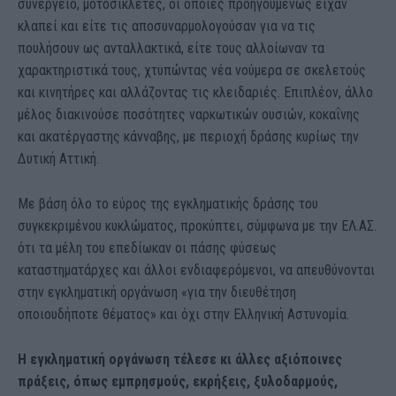
συνεργείο, μοτοσικλέτες, οι οποίες προηγουμένως είχαν
κλαπεί και είτε τις αποσυναρμολογούσαν για να τις
πουλήσουν ως ανταλλακτικά, είτε τους αλλοίωναν τα
χαρακτηριστικά τους, χτυπώντας νέα νούμερα σε σκελετούς
και κινητήρες και αλλάζοντας τις κλειδαριές. Επιπλέον, άλλο
μέλος διακινούσε ποσότητες ναρκωτικών ουσιών, κοκαΐνης
και ακατέργαστης κάνναβης, με περιοχή δράσης κυρίως την
Δυτική Αττική.
Με βάση όλο το εύρος της εγκληματικής δράσης του
συγκεκριμένου κυκλώματος, προκύπτει, σύμφωνα με την ΕΛ.ΑΣ.
ότι τα μέλη του επεδίωκαν οι πάσης φύσεως
καταστηματάρχες και άλλοι ενδιαφερόμενοι, να απευθύνονται
στην εγκληματική οργάνωση «για την διευθέτηση
οποιουδήποτε θέματος» και όχι στην Ελληνική Αστυνομία.
Η εγκληματική οργάνωση τέλεσε κι άλλες αξιόποινες
πράξεις, όπως εμπρησμούς, εκρήξεις, ξυλοδαρμούς,