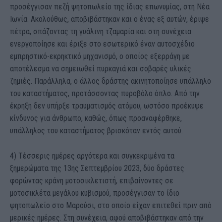
προσέγγισαν πεζή ψητοπωλείο της ίδιας επωνυμίας, στη Νέα
Ιωνία. Ακολούθως, αποβιβάστηκαν και ο ένας εξ αυτών, έριψε
πέτρα, σπάζοντας τη γυάλινη τζαμαρία και στη συνέχεια
ενεργοποίησε και έριξε στο εσωτερικό έναν αυτοσχέδιο
εμπρηστικό-εκρηκτικό μηχανισμό, ο οποίος εξερράγη με
αποτέλεσμα να σημειωθεί πυρκαγιά και σοβαρές υλικές
ζημιές. Παράλληλα, ο άλλος δράστης ακινητοποίησε υπάλληλο
του καταστήματος, προτάσσοντας πυροβόλο όπλο. Από την
έκρηξη δεν υπήρξε τραυματισμός ατόμου, ωστόσο προέκυψε
κίνδυνος για άνθρωπο, καθώς, όπως προαναφέρθηκε,
υπάλληλος του καταστήματος βρισκόταν εντός αυτού.
4) Τέσσερις ημέρες αργότερα και συγκεκριμένα τα
ξημερώματα της 13ης Σεπτεμβρίου 2023, δύο δράστες
φορώντας κράνη μοτοσικλετιστή, επιβαίνοντες σε
μοτοσικλέτα μεγάλου κυβισμού, προσέγγισαν το ίδιο
ψητοπωλείο στο Μαρούσι, στο οποίο είχαν επιτεθεί πριν από
μερικές ημέρες. Στη συνέχεια, αφού αποβιβάστηκαν από την