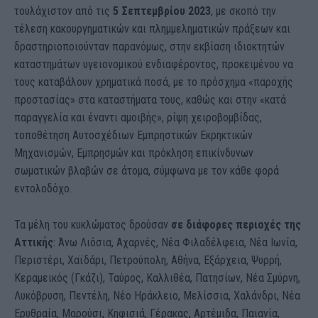
τουλάχιστον από τις
5 Σεπτεμβρίου 2023
, με σκοπό την
τέλεση κακουργηματικών και πλημμεληματικών πράξεων και
δραστηριοποιούνταν παρανόμως, στην εκβίαση ιδιοκτητών
καταστημάτων υγειονομικού ενδιαφέροντος, προκειμένου να
τους καταβάλουν χρηματικά ποσά, με το πρόσχημα «παροχής
προστασίας» στα καταστήματα τους, καθώς και στην «κατά
παραγγελία και έναντι αμοιβής», ρίψη χειροβομβίδας,
τοποθέτηση Αυτοσχέδιων Εμπρηστικών Εκρηκτικών
Μηχανισμών, Εμπρησμών και πρόκληση επικίνδυνων
σωματικών βλαβών σε άτομα, σύμφωνα με τον κάθε φορά
εντολοδόχο.
Τα μέλη του κυκλώματος δρούσαν
σε διάφορες περιοχές της
Αττικής
: Άνω Λιόσια, Αχαρνές, Νέα Φιλαδέλφεια, Νέα Ιωνία,
Περιστέρι, Χαϊδάρι, Πετρούπολη, Αθήνα, Εξάρχεια, Ψυρρή,
Κεραμεικός (Γκάζι), Ταύρος, Καλλιθέα, Πατησίων, Νέα Σμύρνη,
Λυκόβρυση, Πεντέλη, Νέο Ηράκλειο, Μελίσσια, Χαλάνδρι, Νέα
Ερυθραία, Μαρούσι, Κηφισιά, Γέρακας, Αρτέμιδα, Παιανία,