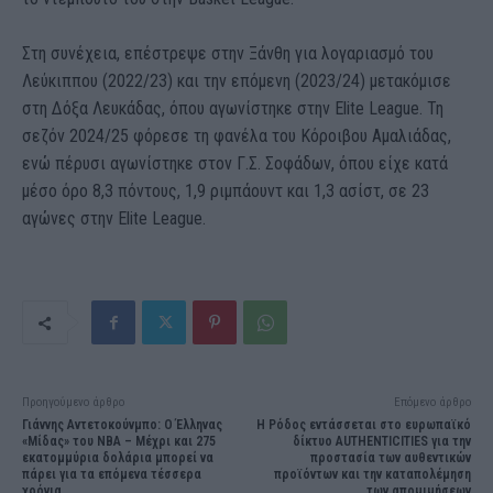
Στη συνέχεια, επέστρεψε στην Ξάνθη για λογαριασμό του
Λεύκιππου (2022/23) και την επόμενη (2023/24) μετακόμισε
στη Δόξα Λευκάδας, όπου αγωνίστηκε στην Elite League. Τη
σεζόν 2024/25 φόρεσε τη φανέλα του Κόροιβου Αμαλιάδας,
ενώ πέρυσι αγωνίστηκε στον Γ.Σ. Σοφάδων, όπου είχε κατά
μέσο όρο 8,3 πόντους, 1,9 ριμπάουντ και 1,3 ασίστ, σε 23
αγώνες στην Elite League.
Προηγούμενο άρθρο
Επόμενο άρθρο
Γιάννης Αντετοκούνμπο: Ο Έλληνας
Η Ρόδος εντάσσεται στο ευρωπαϊκό
«Μίδας» του NBA – Μέχρι και 275
δίκτυο AUTHENTICITIES για την
εκατομμύρια δολάρια μπορεί να
προστασία των αυθεντικών
πάρει για τα επόμενα τέσσερα
προϊόντων και την καταπολέμηση
χρόνια
των απομιμήσεων