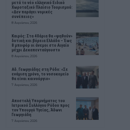
μετά το νέο ελληνικό Ειδικό
Χωροταξικό Πλαίσιο Τουρισμού:
«Δεν παράγει νομικές
συνέπειες»
8 Αυγούστου, 2026
Καιρός: Στα 40άρια θα «ψηθούν»
δυτική και βόρεια Ελλάδα – Έως
8 μποφόρ οι άνεμοι στο Αιγαίο
μέχρι Δεκαπενταύγουστο
8 Αυγούστου, 2026
Αδ. Γεωργιάδης στη Ρόδο: «Σε
ενάμιση χρόνο, το νοσοκομείο
θα είναι καινούργιο»
7 Αυγούστου, 2026
Αποστολή Υπομνήματος του
Ιατρικού Συλλόγου Ρόδου προς
τον Υπουργό Υγείας, Άδωνι
Γεωργιάδη
7 Αυγούστου, 2026