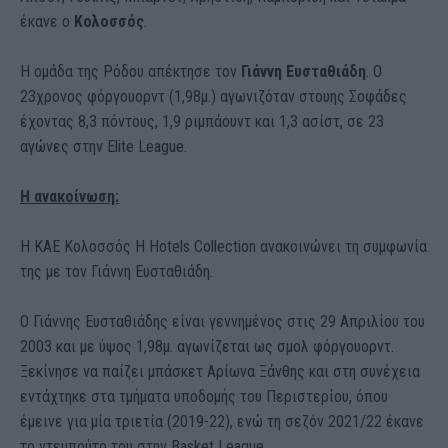
έκανε ο
Κολοσσός
.
Η ομάδα της Ρόδου απέκτησε τον
Γιάννη Ευσταθιάδη
. Ο
23χρονος φόργουορντ (1,98μ.) αγωνιζόταν στουης Σοφάδες
έχοντας 8,3 πόντους, 1,9 ριμπάουντ και 1,3 ασίστ, σε 23
αγώνες στην Elite League.
Η ανακοίνωση:
Η ΚΑΕ Κολοσσός H Hotels Collection ανακοινώνει τη συμφωνία
της με τον Γιάννη Ευσταθιάδη.
Ο Γιάννης Ευσταθιάδης είναι γεννημένος στις 29 Απριλίου του
2003 και με ύψος 1,98μ. αγωνίζεται ως σμολ φόργουορντ.
Ξεκίνησε να παίζει μπάσκετ Αρίωνα Ξάνθης και στη συνέχεια
εντάχτηκε στα τμήματα υποδομής του Περιστερίου, όπου
έμεινε για μία τριετία (2019-22), ενώ τη σεζόν 2021/22 έκανε
το ντεμπούτο του στην Basket League.