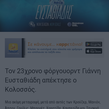
Τον 23χρονο φόργουορντ Γιάννη
Ευσταθιάδη απέκτησε ο
Κολοσσός.
Μια ακόμη μεταγραφή, μετά από αυτές των Κρούζερ, Μανιόν,
Άπσον, Γουίλις, Μπαρνέτ, Χρηστίδη, Καμπερίδη και Τσιακμά