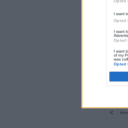
Opted 
I want t
Ο χάρτης ό
Opted 
Δείτε εδώ α
I want 
Advertis
Opted 
Δίπλα από κ
2006, 2012,
I want t
of my P
ξεκινώντας
was col
εντοπίστηκε
Opted 
Αυτή φτάνε
τις ελληνικ
Κοιν