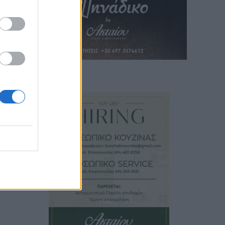
ίδος
κά