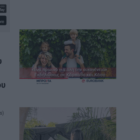
υ
ου
s)