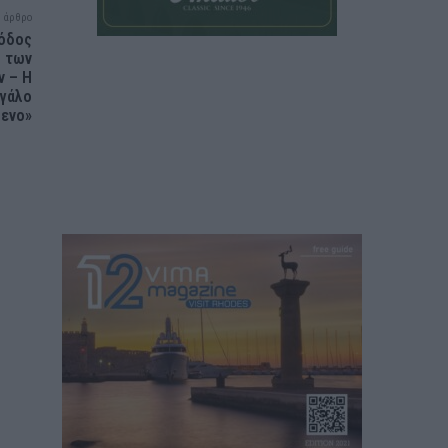
 άρθρο
Ρόδος
ο των
ν – Η
εγάλο
μενο»