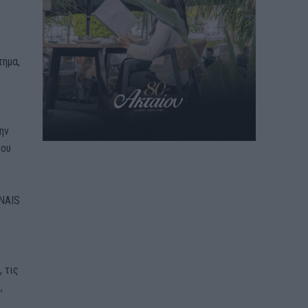
τημα,
ην
ίου
LNAIS
 τις
,