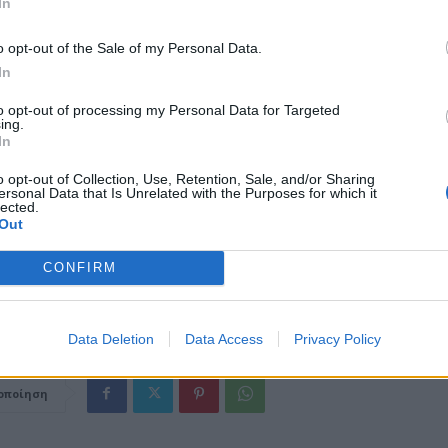
In
o opt-out of the Sale of my Personal Data.
που εντοπίστηκαν λαγοκέφαλοι
In
ναλυτικά και διαδραστικά τις εμφανίσεις του λαγοκέφαλου.
to opt-out of processing my Personal Data for Targeted
ing.
In
άθε σημείο ή στην αριστερή στήλη αναγράφονται χρονιές (π.χ. 2005,
 2020). Αυτό δείχνει τη χρονική εξέλιξη της εισβολής του είδους,
o opt-out of Collection, Use, Retention, Sale, and/or Sharing
ersonal Data that Is Unrelated with the Purposes for which it
 από τις πρώτες καταγραφές στα μέσα της δεκαετίας του 2000 (το ε
lected.
 για πρώτη φορά στην Ελλάδα το 2005).
Out
CONFIRM
ι μέχρι τα τελευταία έτη, αποτυπώνοντας το πώς «κατέλαβε» σταδια
ές θάλασσες.
Data Deletion
Data Access
Privacy Policy
οποίηση