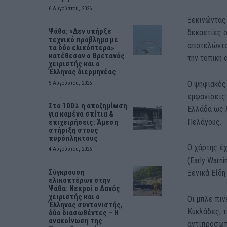
6 Αυγούστου, 2026
Ξεκινώντας 
Ψάθα: «Δεν υπήρξε
δεκαετίες 
τεχνικό πρόβλημα με
αποτελώντα
τα δύο ελικόπτερα»
κατέθεσαν ο Βρετανός
την τοπική 
χειριστής και ο
Έλληνας διερμηνέας
Ο ψηφιακός
5 Αυγούστου, 2026
εμφανίσεις 
Στο 100% η αποζημίωση
Ελλάδα ως 
για καμένα σπίτια &
Πελάγους.
επιχειρήσεις: Άμεση
στήριξη στους
πυρόπληκτους
Ο χάρτης έχ
4 Αυγούστου, 2026
(Early Warn
Σύγκρουση
Ξενικά Είδη
ελικοπτέρων στην
Ψάθα: Νεκροί ο Δανός
χειριστής και ο
Οι μπλε πιν
Έλληνας συντονιστής,
Κυκλάδες, τ
δύο διασωθέντες – Η
ανακοίνωση της
αντιπροσωπ