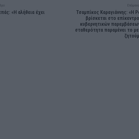
θρο
Επόμενο
ππάς: «Η αλήθεια έχει
Τσαμπίκος Καραγιάννης: «Η 
βρίσκεται στο επίκεντρ
κυβερνητικών παρεμβάσεω
σταθερότητα παραμένει το μ
ζητού