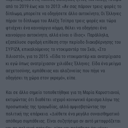
από το 2019 έως και το 2013: «Αν σας πάρουν τρεις φορές το
δίπλωµα, µπορείτε να οδηγήσετε άλλο αυτοκίνητο; Οι Έλληνες
πήραν το δίπλωµα του Αλέξη Τσίπρα τρεις φορές και τώρα
φτιάχνει ένα καινούργιο κόµµα, θέλει να οδηγήσει ένα
καινούργιο αυτοκίνητο, αλλά είναι ο ίδιος». Παράλληλα,
εξαπέλυσε σφοδρή επίθεση στην περίοδο διακυβέρνησης του
ΣΥΡΙΖΑ, επικαλούµενος το ντοκιµαντέρ του Σκάι, «Στο
Χιλιοστό», για το 2015. «Είδα το ντοκιµαντέρ και ανατρίχιασα
κι εγώ όπως ανατρίχιασαν χιλιάδες Έλληνες. Είδα ένα µείγµα
ασχετοσύνης, εµπάθειας και αλαζονείας που πήγε να
οδηγήσει τη χώρα στον γκρεµό», είπε.
Και σε άλλο σηµείο τοποθετήθηκε για τη Μαρία Καρυστιανού,
εκτιµώντας ότι διαθέτει ισχυρό κοινωνικό έρεισµα λόγω της
προσωπικής της τραγωδίας, αλλά αµφισβητώντας την
πολιτική της επάρκεια. «∆ιέθετε ένα µεγάλο συναισθηµατικό
απόθεµα συµπάθειας. Είναι συζητήσιµο αν αυτό µεταφράζεται