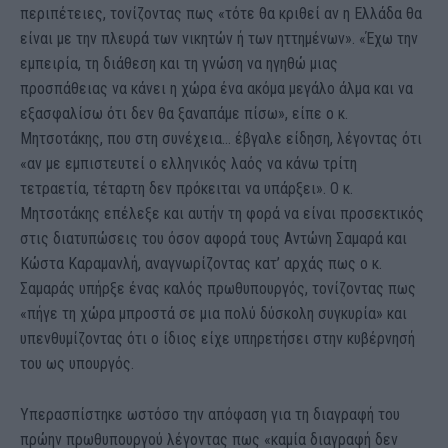
περιπέτειες, τονίζοντας πως «τότε θα κριθεί αν η Ελλάδα θα
είναι με την πλευρά των νικητών ή των ηττημένων». «Έχω την
εμπειρία, τη διάθεση και τη γνώση να ηγηθώ μιας
προσπάθειας να κάνει η χώρα ένα ακόμα μεγάλο άλμα και να
εξασφαλίσω ότι δεν θα ξαναπάμε πίσω», είπε ο κ.
Μητσοτάκης, που στη συνέχεια… έβγαλε είδηση, λέγοντας ότι
«αν με εμπιστευτεί ο ελληνικός λαός να κάνω τρίτη
τετραετία, τέταρτη δεν πρόκειται να υπάρξει». Ο κ.
Μητσοτάκης επέλεξε και αυτήν τη φορά να είναι προσεκτικός
στις διατυπώσεις του όσον αφορά τους Αντώνη Σαμαρά και
Κώστα Καραμανλή, αναγνωρίζοντας κατ’ αρχάς πως ο κ.
Σαμαράς υπήρξε ένας καλός πρωθυπουργός, τονίζοντας πως
«πήγε τη χώρα μπροστά σε μια πολύ δύσκολη συγκυρία» και
υπενθυμίζοντας ότι ο ίδιος είχε υπηρετήσει στην κυβέρνησή
του ως υπουργός.
Υπερασπίστηκε ωστόσο την απόφαση για τη διαγραφή του
πρώην πρωθυπουργού λέγοντας πως «καμία διαγραφή δεν