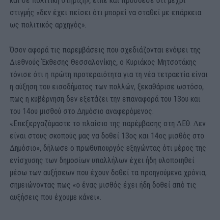
και σε πολιτική στήριξη», είπε και πρόσθεσε ότι µέχρι
στιγµής «δεν έχει πείσει ότι µπορεί να σταθεί µε επάρκεια
ως πολιτικός αρχηγός».
Όσον αφορά τις παρεµβάσεις που σχεδιάζονται ενόψει της
∆ιεθνούς Έκθεσης Θεσσαλονίκης, ο Κυριάκος Μητσοτάκης
τόνισε ότι η πρώτη προτεραιότητα για τη νέα τετραετία είναι
η αύξηση του εισοδήµατος των πολλών, ξεκαθάρισε ωστόσο,
πως η κυβέρνηση δεν εξετάζει την επαναφορά του 13ου και
του 14ου µισθού στο ∆ηµόσιο αναφερόµενος.
«Επεξεργαζόµαστε το πλαίσιο της παρέµβασης στη ∆ΕΘ. ∆εν
είναι στους σκοπούς µας να δοθεί 13ος και 14ος µισθός στο
∆ηµόσιο», δήλωσε ο πρωθυπουργός εξηγώντας ότι µέρος της
ενίσχυσης των δηµοσίων υπαλλήλων έχει ήδη υλοποιηθεί
µέσω των αυξήσεων που έχουν δοθεί τα προηγούµενα χρόνια,
σηµειώνοντας πως «ο ένας µισθός έχει ήδη δοθεί από τις
αυξήσεις που έχουµε κάνει».