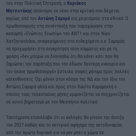
του στην Πολιτική Επιτροπή, ο
Κυριάκος
Μητσοτάκης
απάντησε εκ νέου στην κριτική που δέχεται
κυρίως από τον
Αντώνη Σαμαρά
για χειρισμούς στα εθνικά. Ο
πρωθυπουργός στη συνέντευξη που παραχώρησε στην
εκπομπή «Ενώπιος Ενωπίω» του ΑΝΤ1 και στον Νίκο
Χατζηνικολάου, αναφερόμενος στο ενδεχόμενο ο κ. Σαμαράς
να προχωρήσει στη συγκρότηση νέου κόμματος και με τη
φράση «δεν μπορώ να διανοηθώ ότι θα κάνει κάτι που θα
ζημιώσει την παράταξη που του έδωσε δεύτερη ευκαιρία και
τον έκανε πρωθυπουργό» έστειλε σαφές μήνυμα προς πολλές
κατευθύνσεις. Όχι μόνον στον κόσμο της ΝΔ και τον ίδιο τον
Αντώνη Σαμαρά αλλά και προς στον Κώστα Καραμανλή ο
οποίος τους τελευταίους μήνες εμφανίζεται να συγχρονίζεται
σε κοινό βηματισμό με τον Μεσσήνιο πολιτικό.
Ταυτόχρονα επανέλαβε ότι οι εκλογές θα γίνουν την άνοιξη
του 2027 καθώς και το κεντρικό αφήγημα της αυτοδυναμίας
από την πρώτη Κυριακή για να μην μπει η χώρα σε