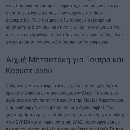
στην Πολιτική Επιτροπή του κόμματος, στον απέναντι τοίχο
είναι οι φωτογραφίες όλων των αρχηγών της Νέας
Δημοκρατίας. Τους αντιμετωπίζω όλους με σεβασμό και
αξιοπρέπεια, διότι θεωρώ ότι τους αξίζει. Δεν σημαίνει ότι
πρέπει να συμφωνούμε σε όλα, δεν συμφωνούμε σε όλα, αλλά
η σχέση πρέπει να είναι αξιοπρεπής και λειτουργική».
Αιχμή Μητσοτάκη για Τσίπρα και
Καρυστιανού
Ο Κυριάκος Μητσοτάκης ήταν όµως, ιδιαίτερα αιχµηρός και
αρκετά δηκτικός έως ειρωνικός για τον Αλέξη Τσίπρα, ενώ
σχολίασε και την πολιτική παρουσία της Μαρίας Καρυστιανού.
Ο πρωθυπουργός αφού µίλησε για όσα έχουν συµβεί στον
χώρο της Αριστεράς, τις διαδοχικές εσωτερικές αναταράξεις
στον ΣΥΡΙΖΑ και τη δηµιουργία της ΕΛΑΣ, παρέπεµψε κάπως
περιπαιχτικά στις πολλές εκλογικές ήττες του Αλέξη Τσίπρα