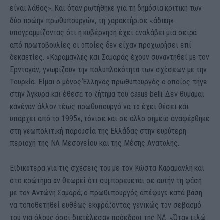
είναι λάθος». Και όταν ρωτήθηκε για τη δημόσια κριτική των
δύο πρώην πρωθυπουργών, τη χαρακτήρισε «άδικη»
υπογραμμίζοντας ότι η κυβέρνηση έχει αναλάβει μία σειρά
από πρωτοβουλίες οι οποίες δεν είχαν προχωρήσει επί
δεκαετίες. «Καραμανλής και Σαμαράς έχουν συναντηθεί με τον
Ερντογάν, γνωρίζουν την πολυπλοκότητα των σχέσεων με την
Τουρκία. Είμαι ο μόνος Έλληνας πρωθυπουργός ο οποίος πήγε
στην Άγκυρα και έθεσα το ζήτημα του casus belli. Δεν θυμάμαι
κανέναν άλλον τέως πρωθυπουργό να το έχει θέσει και
υπάρχει από το 1995», τόνισε και σε άλλο σημείο αναφέρθηκε
στη γεωπολιτική παρουσία της Ελλάδας στην ευρύτερη
περιοχή της ΝΑ Μεσογείου και της Μέσης Ανατολής.
Ειδικότερα για τις σχέσεις του με τον Κώστα Καραμανλή και
στο ερώτημα αν θεωρεί ότι συμπορεύεται σε αυτήν τη φάση
με τον Αντώνη Σαμαρά, ο πρωθυπουργός απέφυγε κατά βάση
να τοποθετηθεί ευθέως εκφράζοντας γενικώς τον σεβασμό
του για όλους όσοι διετέλεσαν πρόεδροι της ΝΔ. «Όταν μιλώ