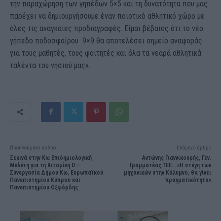
την παραχώρηση των γηπέδων 5×5 και τη δυνατότητα που μας
παρέχει να δημιουργήσουμε έναν ποιοτικό αθλητικό χώρο με
όλες τις αναγκαίες προδιαγραφές. Είμαι βέβαιος ότι το νέο
γήπεδο ποδοσφαίρου 9×9 θα αποτελέσει σημείο αναφοράς
για τους μαθητές, τους φοιτητές και όλα τα νεαρά αθλητικά
ταλέντα του νησιού μας».
Προηγούμενο άρθρο
Επόμενο άρθρο
Ξεκινά στην Κω Επιδημιολογική
Αντώνης Γιαννικουρής, Γεν.
Μελέτη για τη Βιταμίνη D –
Γραμματέας ΤΕΕ:…«Η στέγη των
Συνεργασία Δήμου Κω, Ευρωπαϊκού
μηχανικών στην Κάλυμνο, θα γίνει
Πανεπιστημίου Κύπρου και
πραγματικότητα»
Πανεπιστημίου Οξφόρδης