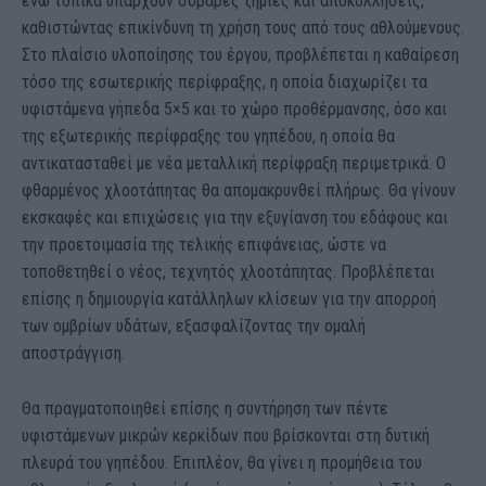
ενώ τοπικά υπάρχουν σοβαρές ζημιές και αποκολλήσεις,
καθιστώντας επικίνδυνη τη χρήση τους από τους αθλούμενους.
Στο πλαίσιο υλοποίησης του έργου, προβλέπεται η καθαίρεση
τόσο της εσωτερικής περίφραξης, η οποία διαχωρίζει τα
υφιστάμενα γήπεδα 5×5 και το χώρο προθέρμανσης, όσο και
της εξωτερικής περίφραξης του γηπέδου, η οποία θα
αντικατασταθεί με νέα μεταλλική περίφραξη περιμετρικά. Ο
φθαρμένος χλοοτάπητας θα απομακρυνθεί πλήρως. Θα γίνουν
εκσκαφές και επιχώσεις για την εξυγίανση του εδάφους και
την προετοιμασία της τελικής επιφάνειας, ώστε να
τοποθετηθεί ο νέος, τεχνητός χλοοτάπητας. Προβλέπεται
επίσης η δημιουργία κατάλληλων κλίσεων για την απορροή
των ομβρίων υδάτων, εξασφαλίζοντας την ομαλή
αποστράγγιση.
Θα πραγματοποιηθεί επίσης η συντήρηση των πέντε
υφιστάμενων μικρών κερκίδων που βρίσκονται στη δυτική
πλευρά του γηπέδου. Επιπλέον, θα γίνει η προμήθεια του