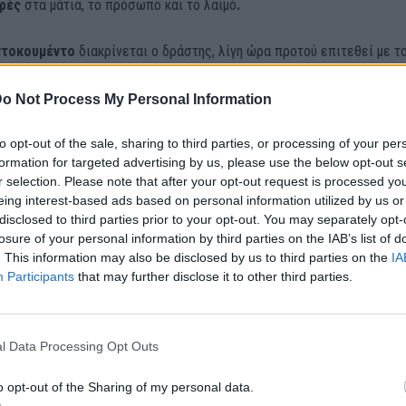
ρές
στα μάτια, το πρόσωπο και το λαιμό
.
ντοκουμέντο
διακρίνεται ο δράστης, λίγη ώρα προτού επιτεθεί με τ
 στέκεται μπροστά από μια πολυκατοικία, στην περιοχή του
Νέου
 κοντινή απόσταση από το σπίτι του θύματος, και να πίνει.
o Not Process My Personal Information
to opt-out of the sale, sharing to third parties, or processing of your per
formation for targeted advertising by us, please use the below opt-out s
r selection. Please note that after your opt-out request is processed y
eing interest-based ads based on personal information utilized by us or
disclosed to third parties prior to your opt-out. You may separately opt-
losure of your personal information by third parties on the IAB’s list of
. This information may also be disclosed by us to third parties on the
IA
Participants
that may further disclose it to other third parties.
l Data Processing Opt Outs
o opt-out of the Sharing of my personal data.