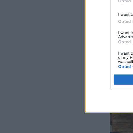
Opted 
I want t
Opted 
I want 
Advertis
Opted 
I want t
of my P
was col
Opted 