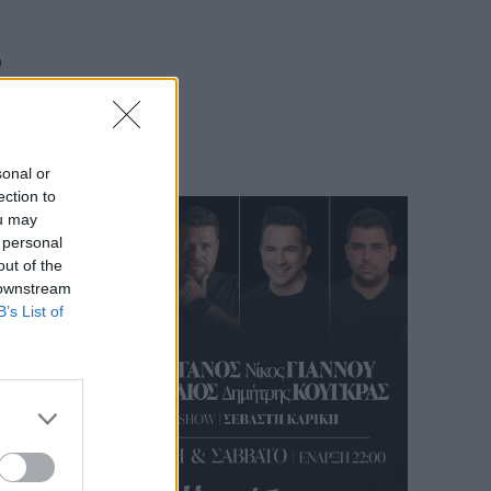
ο
sonal or
ection to
ou may
 personal
out of the
 downstream
B’s List of