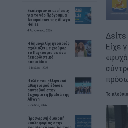
Ξεκίνησαν οι αιτήσεις
για το νέο Πρόγραμμα
Αποφοίτων της Allwyn
Hellas
4 Αυγούστου, 2026
Δείτε
Η δημοφιλής ηθοποιός
Είχε γ
σχολιάζει με χιούμορ
το Παγκόσμιο σε ένα
«ψυχά
ξεκαρδιστικό
επεισόδιο
σύντρ
10 Ιουλίου, 2026
πρόσω
Η ελίτ του ελληνικού
αθλητισμού έδωσε
ραντεβού στην
Το πλούσιο
ξεχωριστή βραδιά της
Allwyn
6 Ιουλίου, 2026
Προσωρινή διακοπή
κυκλοφορίας στην
παραλιακή λωρίδα προς