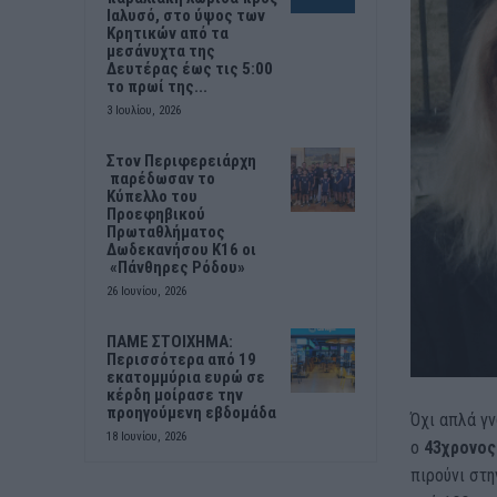
Ιαλυσό, στο ύψος των
Κρητικών από τα
μεσάνυχτα της
Δευτέρας έως τις 5:00
το πρωί της...
3 Ιουλίου, 2026
Στον Περιφερειάρχη
παρέδωσαν το
Κύπελλο του
Προεφηβικού
Πρωταθλήματος
Δωδεκανήσου Κ16 οι
«Πάνθηρες Ρόδου»
26 Ιουνίου, 2026
ΠΑΜΕ ΣΤΟΙΧΗΜΑ:
Περισσότερα από 19
εκατομμύρια ευρώ σε
κέρδη μοίρασε την
προηγούμενη εβδομάδα
Όχι απλά γ
18 Ιουνίου, 2026
ο
43χρονος
πιρούνι στη