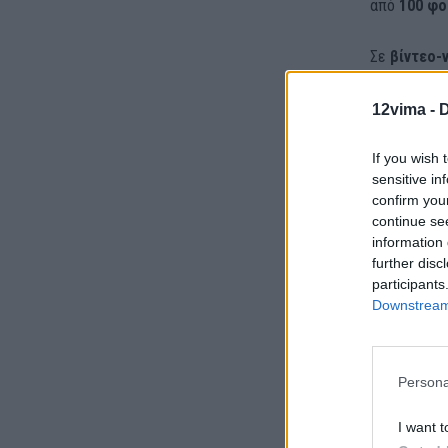
από
100 φο
Σε
βίντεο-
πιρούνι, να
Ψυχικού,
σε
12vima -
D
If you wish 
sensitive in
confirm you
continue se
information 
further disc
participants
Downstream 
Persona
I want t