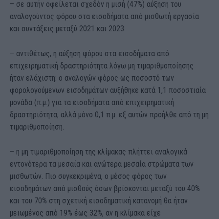
– σε αυτήν οφείλεται σχεδόν η μισή (47%) αύξηση του
αναλογούντος φόρου στα εισοδήματα από μισθωτή εργασία
και συντάξεις μεταξύ 2021 και 2023.
– αντιθέτως, η αύξηση φόρου στα εισοδήματα από
επιχειρηματική δραστηριότητα λόγω μη τιμαριθμοποίησης
ήταν ελάχιστη: ο αναλογών φόρος ως ποσοστό των
φορολογούμενων εισοδημάτων αυξήθηκε κατά 1,1 ποσοστιαία
μονάδα (π.μ.) για τα εισοδήματα από επιχειρηματική
δραστηριότητα, αλλά μόνο 0,1 π.μ. εξ αυτών προήλθε από τη μη
τιμαριθμοποίηση.
– η μη τιμαριθμοποίηση της κλίμακας πλήττει αναλογικά
εντονότερα τα μεσαία και ανώτερα μεσαία στρώματα των
μισθωτών. Πιο συγκεκριμένα, ο μέσος φόρος των
εισοδημάτων από μισθούς όσων βρίσκονται μεταξύ του 40%
και του 70% στη σχετική εισοδηματική κατανομή θα ήταν
μειωμένος από 19% έως 32%, αν η κλίμακα είχε