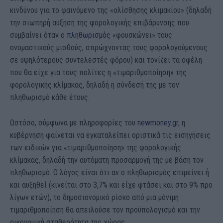
κινδύνου για το φαινόμενο της «ολίσθησης κλιμακίου» (δηλαδή
την σιωπηρή αύξηση της φορολογικής επιβάρυνσης που
συμβαίνει όταν ο
πληθωρισμός
«φουσκώνει» τους
ονομαστικούς μισθούς, σπρώχνοντας τους φορολογούμενους
σε υψηλότερους συντελεστές φόρου) και τονίζει τα οφέλη
που θα είχε για τους πολίτες η «τιμαριθμοποίηση» της
φορολογικής κλίμακας, δηλαδή η σύνδεσή της με τον
πληθωρισμό κάθε έτους.
Ωστόσο, σύμφωνα με πληροφορίες του
newmoney.gr
, η
κυβέρνηση φαίνεται να εγκαταλείπει οριστικά τις εισηγήσεις
των ειδικών για «τιμαριθμοποίηση» της φορολογικής
κλίμακας, δηλαδή την αυτόματη προσαρμογή της με βάση τον
πληθωρισμό. Ο λόγος είναι ότι αν ο πληθωρισμός επιμείνει ή
και αυξηθεί (κινείται στο 3,7% και είχε φτάσει και στο 9% προ
λίγων ετών), το δημοσιονομικό ρίσκο από μια μόνιμη
τιμαριθμοποίηση θα απειλούσε τον προϋπολογισμό και την
οικονομική σταθερότητα της χώρας.