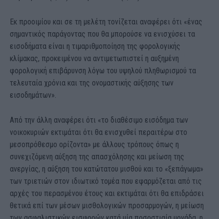
Εκ προοιμίου και σε τη μελέτη τονίζεται αναφέρει ότι «ένας
σημαντικός παράγοντας που θα μπορούσε να ενισχύσει τα
εισοδήματα είναι η τιμαριθμοποίηση της φορολογικής
κλίμακας, προκειμένου να αντιμετωπιστεί η αυξημένη
φορολογική επιβάρυνση λόγω του υψηλού πληθωρισμού τα
τελευταία χρόνια και της ονομαστικής αύξησης των
εισοδημάτων».
Από την άλλη αναφέρει ότι «το διαθέσιμο εισόδημα των
νοικοκυριών εκτιμάται ότι θα ενισχυθεί περαιτέρω στο
μεσοπρόθεσμο ορίζοντα» με άλλους τρόπους όπως η
συνεχιζόμενη αύξηση της απασχόλησης και μείωση της
ανεργίας, η αύξηση του κατώτατου μισθού και το «ξεπάγωμα»
των τριετιών στον ιδιωτικό τομέα που εφαρμόζεται από τις
αρχές του περασμένου έτους και εκτιμάται ότι θα επιδράσει
θετικά επί των μέσων μισθολογικών προσαρμογών, η μείωση
των ασφαλιστικών εισφορών κατά μία ποσοστιαία μονάδα, η