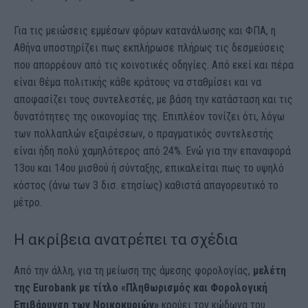
Για τις μειώσεις εμμέσων φόρων κατανάλωσης και ΦΠΑ, η
Αθήνα υποστηρίζει πως εκπλήρωσε πλήρως τις δεσμεύσεις
που απορρέουν από τις κοινοτικές οδηγίες. Από εκεί και πέρα
είναι θέμα πολιτικής κάθε κράτους να σταθμίσει και να
αποφασίζει τους συντελεστές, με βάση την κατάσταση και τις
δυνατότητες της οικονομίας της. Επιπλέον τονίζει ότι, λόγω
των πολλαπλών εξαιρέσεων, ο πραγματικός συντελεστής
είναι ήδη πολύ χαμηλότερος από 24%. Ενώ για την επαναφορά
13ου και 14ου μισθού ή σύνταξης, επικαλείται πως το υψηλό
κόστος (άνω των 3 δισ. ετησίως) καθιστά απαγορευτικό το
μέτρο.
Η ακρίβεια ανατρέπει τα σχέδια
Από την άλλη, για τη μείωση της άμεσης φορολογίας,
μελέτη
της Eurobank με τίτλο «Πληθωρισμός και Φορολογική
Επιβάρυνση των Νοικοκυριών»
κρούει τον κώδωνα του