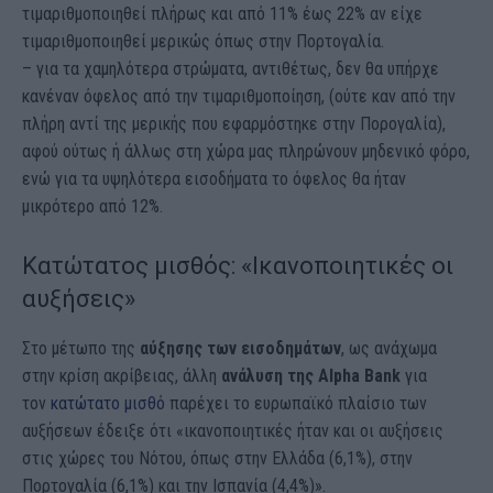
τιμαριθμοποιηθεί πλήρως και από 11% έως 22% αν είχε
τιμαριθμοποιηθεί μερικώς όπως στην Πορτογαλία.
– για τα χαμηλότερα στρώματα, αντιθέτως, δεν θα υπήρχε
κανέναν όφελος από την τιμαριθμοποίηση, (ούτε καν από την
πλήρη αντί της μερικής που εφαρμόστηκε στην Πορογαλία),
αφού ούτως ή άλλως στη χώρα μας πληρώνουν μηδενικό φόρο,
ενώ για τα υψηλότερα εισοδήματα το όφελος θα ήταν
μικρότερο από 12%.
Κατώτατος μισθός: «Ικανοποιητικές οι
αυξήσεις»
Στο μέτωπο της
αύξησης των εισοδημάτων
, ως ανάχωμα
στην κρίση ακρίβειας, άλλη
ανάλυση της Alpha Bank
για
τον
κατώτατο μισθό
παρέχει το ευρωπαϊκό πλαίσιο των
αυξήσεων έδειξε ότι «ικανοποιητικές ήταν και οι αυξήσεις
στις χώρες του Νότου, όπως στην Ελλάδα (6,1%), στην
Πορτογαλία (6,1%) και την Ισπανία (4,4%)».