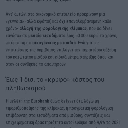
Αντ’ αυτών, στο οικονομικό επιτελείο προκρίνουν μια
«γενναία» -αλλά εφάπαξ και όχι επαναλαμβανόμενη κάθε
χρόνο-
αλλαγή της φορολογικής κλίμακας
, που θα δίνει
«ανάσα» σε
μεσαία εισοδήματα
έως 50.000 ευρώ το χρόνο,
με έμφαση σε
οικογένειες με παιδιά
. Ενώ για τις
επιπτώσεις της ακρίβειας επιλέγει την περαιτέρω αύξηση
του κατώτατου μισθού και ειδικά μέτρα στήριξης όπου και
όταν οι συνθήκες το απαιτήσουν.
Έως 1 δισ. το «κρυφό» κόστος του
πληθωρισμού
Η μελέτη της
Eurobank
όμως δείχνει ότι, λόγω μη
τιμαριθμοποίησης της κλίμακας, η πραγματική φορολογική
επιβάρυνση στα εισοδήματα από μισθούς, συντάξεις και
επιχειρηματική δραστηριότητα εκτοξεύθηκε από 9,9% το 2021