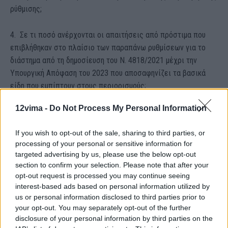
ρύθμισης;
4. Σε τι ποσό ανέρχονται οι απαιτήσεις από πρόστιμα που
επιβλήθηκαν στο πλαίσιο των παραπάνω ρυθμίσεων για το
διάστημα από τη δημοσίευση του Ν. 4818/2021 μέχρι την
Υπουργική Απόφαση του 2023 που αποσαφηνίζει τα βασικά
είδη που εμπίπτουν στους περιορισμούς;
12vima -
Do Not Process My Personal Information
5. Τι γίνεται με τα πρόστιμα που επιβλήθηκαν στο χρονικό
διάστημα που μεσολάβησε ανάμεσα στις δύο υπουργικές
If you wish to opt-out of the sale, sharing to third parties, or
αποφάσεις; Πόσα έχουν εισπραχθεί, πόσα είναι τα
processing of your personal or sensitive information for
ληξιπρόθεσμα και τι μέτρα έχετε λάβει για την είσπραξη
targeted advertising by us, please use the below opt-out
τους;
section to confirm your selection. Please note that after your
opt-out request is processed you may continue seeing
interest-based ads based on personal information utilized by
6. Γιατί δεν έχουν αποσαφηνιστεί ακόμη και σήμερα τα βασικά
us or personal information disclosed to third parties prior to
ή απαραίτητα είδη για την υγεία και την ασφάλεια του
your opt-out. You may separately opt-out of the further
καταναλωτή;
disclosure of your personal information by third parties on the