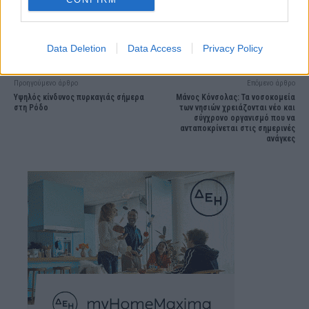
Data Deletion
Data Access
Privacy Policy
Προηγούμενο άρθρο
Επόμενο άρθρο
Υψηλός κίνδυνος πυρκαγιάς σήμερα
Μάνος Κόνσολας: Τα νοσοκομεία
στη Ρόδο
των νησιών χρειάζονται νέο και
σύγχρονο οργανισμό που να
ανταποκρίνεται στις σημερινές
ανάγκες