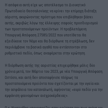
Η ασάφεια αυτή είχε ως αποτέλεσμα το Διοικητικό
Πρωτοδικείο Θεσσαλονίκης να κρίνει την επίμαχη διάταξη
αόριστη, ακυρώνοντας πρόστιμα που επιβλήθηκαν βάσει
αυτής, ακριβώς λόγω της έλλειψης σαφούς προσδιορισμού
των προστατευόμενων προϊόντων. Η προβλεπόμενη
Υπουργική Απόφαση 27585/2022 που υποτίθεται θα
εξειδίκευε τον Νόμο και θα διόρθωνε τη στρέβλωση, δεν
περιλάμβανε τα βασικά αγαθά που εντάσσονταν στο
ρυθμιστικό πεδίο, όπως αναφέρεται στην ερώτηση.
Η διόρθωση αυτής της αοριστίας επιχειρήθηκε μόλις δύο
χρόνια μετά, τον Μάρτιο του 2023, με νέα Υπουργική Απόφαση.
Ωστόσο, και αυτή δεν αποσαφήνισε πλήρως τα
προστατευόμενα προϊόντα που σχετίζονται με την υγεία και
την ασφάλεια του καταναλωτή, αφήνοντας «ευρύ πεδίο για την
εμφάνιση φαινομένων αισχροκέρδειας».
Ο κ. Νικητιάδης υπογραμμίζει στην ερώτηση του πως ακόμη και