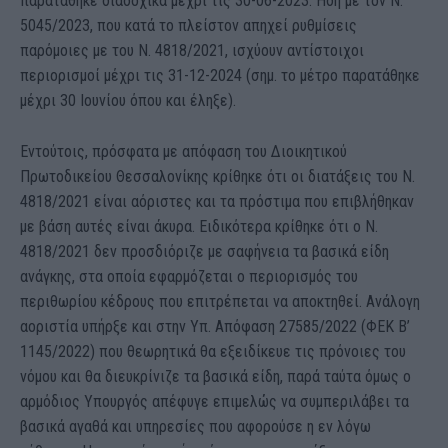
παρατάθηκε διαδοχικά μέχρι τις 30-06-2023. Ήδη με τον Ν.
5045/2023, που κατά το πλείστον απηχεί ρυθμίσεις
παρόμοιες με του Ν. 4818/2021, ισχύουν αντίστοιχοι
περιορισμοί μέχρι τις 31-12-2024 (σημ. το μέτρο παρατάθηκε
μέχρι 30 Ιουνίου όπου και έληξε).
Εντούτοις, πρόσφατα με απόφαση του Διοικητικού
Πρωτοδικείου Θεσσαλονίκης κρίθηκε ότι οι διατάξεις του Ν.
4818/2021 είναι αόριστες και τα πρόστιμα που επιβλήθηκαν
με βάση αυτές είναι άκυρα. Ειδικότερα κρίθηκε ότι ο Ν.
4818/2021 δεν προσδιόριζε με σαφήνεια τα βασικά είδη
ανάγκης, στα οποία εφαρμόζεται ο περιορισμός του
περιθωρίου κέδρους που επιτρέπεται να αποκτηθεί. Ανάλογη
αοριστία υπήρξε και στην Υπ. Απόφαση 27585/2022 (ΦΕΚ Β’
1145/2022) που θεωρητικά θα εξειδίκευε τις πρόνοιες του
νόμου και θα διευκρίνιζε τα βασικά είδη, παρά ταύτα όμως ο
αρμόδιος Υπουργός απέφυγε επιμελώς να συμπεριλάβει τα
βασικά αγαθά και υπηρεσίες που αφορούσε η εν λόγω