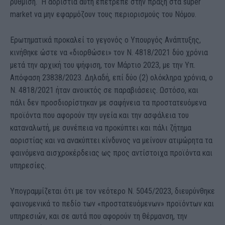
ρύθμιση. Η αοριστία αυτή επέτρεπε στην πράξη στα super
market να μην εφαρμόζουν τους περιορισμούς του Νόμου.
Ερωτηματικά προκαλεί το γεγονός ο Υπουργός Ανάπτυξης,
κινήθηκε ώστε να «διορθώσει» τον Ν. 4818/2021 δύο χρόνια
μετά την αρχική του ψήφιση, τον Μάρτιο 2023, με την Υπ.
Απόφαση 23838/2023. Δηλαδή, επί δύο (2) ολόκληρα χρόνια, ο
Ν. 4818/2021 ήταν ανοικτός σε παραβιάσεις. Ωστόσο, και
πάλι δεν προσδιορίστηκαν με σαφήνεια τα προστατευόμενα
προϊόντα που αφορούν την υγεία και την ασφάλεια του
καταναλωτή, με συνέπεια να προκύπτει και πάλι ζήτημα
αοριστίας και να ανακύπτει κίνδυνος να μείνουν ατιμώρητα τα
φαινόμενα αισχροκέρδειας ως προς αντίστοιχα προϊόντα και
υπηρεσίες.
Υπογραμμίζεται ότι με τον νεότερο Ν. 5045/2023, διευρύνθηκε
φαινομενικά το πεδίο των «προστατευόμενων» προϊόντων και
υπηρεσιών, και σε αυτά που αφορούν τη θέρμανση, την