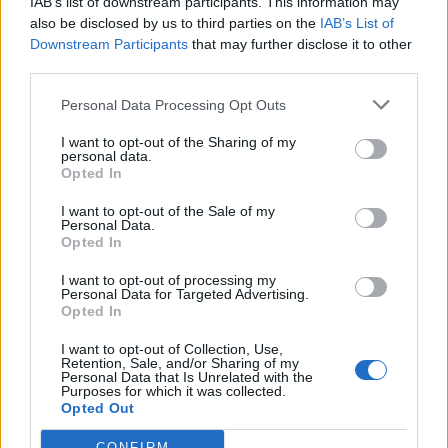
IAB’s list of downstream participants. This information may
7. Ποια είναι τα μέτρα που θα λάβετε για να διασφαλίσετε τη
also be disclosed by us to third parties on the
IAB’s List of
Downstream Participants
that may further disclose it to other
νομιμότητα και το κύρος των προστίμων που θα επιβάλλονται,
third parties.
τουλάχιστον από άποψη νομικής βάσης, ώστε να αποφευχθεί
η τυχόν δικαστική ακύρωση των πράξεων επιβολής
Personal Data Processing Opt Outs
προστίμων;
I want to opt-out of the Sharing of my
personal data.
8. Τι θα κάνετε με τις δικαστικές αποφάσεις και τα πρόστιμα
Opted In
που επιβλήθηκαν στο πλαίσιο της παραπάνω νομοθεσίας;
I want to opt-out of the Sale of my
Υπάρχει σχέδιο για την άσκηση των κατάλληλων δικονομικών
Personal Data.
Opted In
και δικαστικών ενεργειών από πλευράς του Ελληνικού
Δημοσίου, κατά των συγκεκριμένων και μελλοντικών ανάλογων
I want to opt-out of processing my
Personal Data for Targeted Advertising.
δικαστικών αποφάσεων;
Opted In
Ο ερωτών Βουλευτής
I want to opt-out of Collection, Use,
Retention, Sale, and/or Sharing of my
Personal Data that Is Unrelated with the
Purposes for which it was collected.
Γιώργος Νικητιάδης
Opted Out
CONFIRM