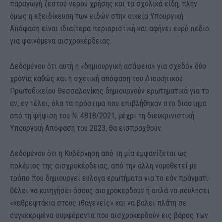
παραγωγή ζεστού νερού χρήσης και τα σχολικά είδη, πλην
όμως η εξειδίκευση των ειδών στην οικεία Υπουργική
Απόφαση είναι ιδιαίτερα περιοριστική και αφήνει ευρύ πεδίο
για φαινόμενα αισχροκέρδειας.
Δεδομένου ότι αυτή η «δημιουργική ασάφεια» για σχεδόν δύο
χρόνια καθώς και η σχετική απόφαση του Διοικητικού
Πρωτοδικείου Θεσσαλονίκης δημιουργούν ερωτηματικά για το
αν, εν τέλει, όλα τα πρόστιμα που επιβλήθηκαν στο διάστημα
από τη ψήφιση του Ν. 4818/2021, μέχρι τη διευκρινιστική
Υπουργική Απόφαση του 2023, θα εισπραχθούν.
Δεδομένου ότι η Κυβέρνηση από τη μία εμφανίζεται ως
πολέμιος της αισχροκέρδειας, από την άλλη νομοθετεί με
τρόπο που δημιουργεί εύλογα ερωτήματα για το εάν πράγματι
θέλει να κυνηγήσει όσους αισχροκερδούν ή απλά να πουλήσει
«καθρεφτάκια στους ιθαγενείς» και να βάλει πλάτη σε
συγκεκριμένα συμφέροντα που αισχροκερδούν εις βάρος των