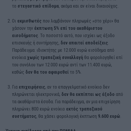
το
στεγαστικό επίδομα
, ακόμα και αν είναι δικαιούχος.
Οι
εκμισθωτές
που λαμβάνουν πληρωμές «στο χέρι» θα
χάσουν την
έκπτωση 5% επί του ακαθάριστου
εισοδήματος
. Το ποσοστό αυτό, που ισχύει ως έξοδο
επισκευής ή συντήρησης,
δεν απαιτεί αποδείξεις
.
Παράδειγμα: ιδιοκτήτης με 12.000 ευρώ εισόδημα από
ενοίκια
χωρίς τραπεζική συναλλαγή
θα φορολογηθεί επί
του συνόλου των 12.000 ευρώ αντί των 11.400 ευρώ,
καθώς
δεν θα του αφαιρεθεί
το 5%.
Για
επιχειρήσεις
, αν το επαγγελματικό ενοίκιο δεν
πληρώνεται ηλεκτρονικά,
δεν θα εκπίπτει ως έξοδο
από
τα ακαθάριστα έσοδα. Για παράδειγμα, αν μια επιχείρηση
πληρώνει 800 ευρώ ενοίκιο
εκτός τραπεζικού
συστήματος
, θα χάσει φορολογική έκπτωση
9.600 ευρώ
.