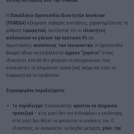
Έντονη αντίδραση από την ΠΟΜΙΔΑ
Η
Πανελλήνια Ομοσπονδία Ιδιοκτητών Ακινήτων
(ΠΟΜΙΔΑ)
εξέφρασε σοβαρές ενστάσεις, χαρακτηρίζοντας τη
ρύθμιση
τιμωρητική
, τονίζοντας ότι οι
ιδιοκτήτες
κινδυνεύουν να χάσουν την έκπτωση 5%
σε
περιπτώσεις
ασυνέπειας των ενοικιαστών
. Η Ομοσπονδία
θεωρεί άδικο να επιβάλλεται
έμμεσο “χαράτσι”
στους
ιδιοκτήτες επειδή δεν μπορούν να υποχρεώσουν τους
ενοικιαστές να πληρώνουν τραπεζικά, ακόμη και όταν το
συμφωνητικό το προβλέπει.
Συγκεκριμένα παραδείγματα:
1ο παράδειγμα
: Ο ενοικιαστής
αρνείται να πληρώσει
τραπεζικά
– είτε γιατί δεν τον ενδιαφέρει η επιδότηση,
είτε γιατί δεν θέλει να φαίνονται οι κινήσεις του. Ο
ιδιοκτήτης, αν αναγκαστεί να δεχθεί μετρητά,
χάνει την