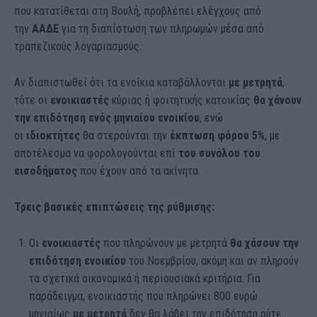
που κατατίθεται στη Βουλή, προβλέπει ελέγχους από
την
ΑΑΔΕ
για τη διαπίστωση των πληρωμών μέσα από
τραπεζικούς λογαριασμούς.
Αν διαπιστωθεί ότι τα ενοίκια καταβάλλονται
με μετρητά
,
τότε οι
ενοικιαστές
κύριας ή φοιτητικής κατοικίας
θα χάνουν
την επιδότηση ενός μηνιαίου ενοικίου
, ενώ
οι
ιδιοκτήτες
θα στερούνται την
έκπτωση φόρου 5%
, με
αποτέλεσμα να φορολογούνται επί
του συνόλου του
εισοδήματος
που έχουν από τα ακίνητα.
Τρεις βασικές επιπτώσεις της ρύθμισης:
Οι
ενοικιαστές
που πληρώνουν με μετρητά
θα χάσουν την
επιδότηση ενοικίου
του Νοεμβρίου, ακόμη και αν πληρούν
τα σχετικά οικονομικά ή περιουσιακά κριτήρια. Για
παράδειγμα, ενοικιαστής που πληρώνει 800 ευρώ
μηνιαίως
με μετρητά
δεν θα λάβει την επιδότηση ούτε