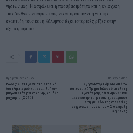
νησιών μας. Η ασφάλεια, η προσβασιμότητα και η ενίσχυση
των διεθνών επαφών τους είναι προϋπόθεση για την
ανάπτυξη τους και η Κάλυμνος έχει ιστορικές ρίζες στην
εξωστρέφεια
»
.
Προηγούμενο άρθρο
Επόμενο άρθρο
Ρόδος: Έμπλεξε σε περιστατικό
Εξιχνιάστηκε άμεσα από το
διαπληκτισμού και του… βρήκαν
Αστυνομικό Τμήμα Ιαλυσού υπόθεση
μικροποσότητα κοκαΐνης και δύο
εξαπάτησης ηλικιωμένου και
μαχαίρια (ΦΩΤΟ)
απόσπασης χρημάτων-χρυσαφικών
με τη μέθοδο της νοσηλείας
συγγενικού προσώπου – Συνελήφθη
52χρονος