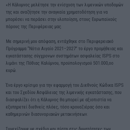
«
Η Κάλυμνος μελέτησε την ενίσχυση των λιμενικών υποδομών
της και αναζήτησε την αναγκαία χρηματοδότηση για να
μπορέσει να περάσει στην υλοποίηση, στους Ευρωπαϊκούς
πόρους της Περιφέρειας μας.
Με σημερινή μου απόφαση, εντάχθηκε στο Περιφερειακό
Πρόγραμμα “Νότιο Αιγαίο 2021–2027” το έργο προμήθειας και
εγκατάστασης σύγχρονων συστημάτων ασφαλείας ISPS στο
λιμάνι της Πόθιας Καλύμνου, προϋπολογισμού 501.000,οο
ευρώ.
Ένα έργο κρίσιμο για την εφαρμογή του Διεθνούς Κώδικα ISPS
και του Σχεδίου Ασφάλειας της λιμενικής
εγκατάστασης, που
διασφαλίζει ότι η Κάλυμνος θα μπορεί με αξιοπιστία να
εξυπηρετεί διεθνείς πλόες, τόσο κρουαζιέρας όσο και
καθημερινών διασυνοριακών μετακινήσεων.
Συνεχίζουμε με σχέδιο και πίστη στις δυνατότητες των