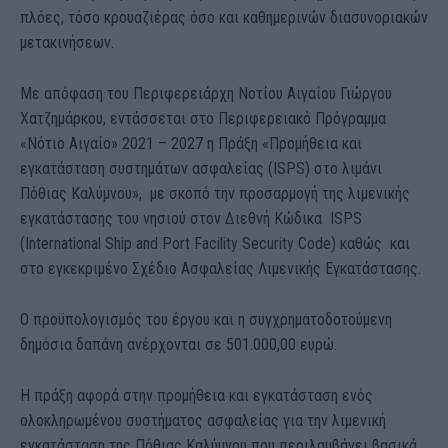
πλόες, τόσο κρουαζιέρας όσο και καθημερινών διασυνοριακών
μετακινήσεων.
Με απόφαση του Περιφερειάρχη Νοτίου Αιγαίου
Γιώργου
Χατζημάρκου,
εντάσσεται στο Περιφερειακό Πρόγραμμα
«Νότιο Αιγαίο» 2021 – 2027 η Πράξη «
Προμήθεια και
εγκατάσταση συστημάτων ασφαλείας (ISPS) στο λιμάνι
Πόθιας Καλύμνου»,
με σκοπό την προσαρμογή της λιμενικής
εγκατάστασης του νησιού στον Διεθνή Κώδικα
ISPS
(International Ship and Port Facility Security Code) καθώς και
στο εγκεκριμένο
Σχέδιο Ασφαλείας Λιμενικής Εγκατάστασης.
Ο προϋπολογισμός του έργου και η συγχρηματοδοτούμενη
δημόσια δαπάνη ανέρχονται σε
501.000,00 ευρώ.
Η πράξη αφορά στην προμήθεια και εγκατάσταση ενός
ολοκληρωμένου συστήματος ασφαλείας για την λιμενική
εγκατάσταση της Πόθιας Καλύμνου που περιλαμβάνει βασικά