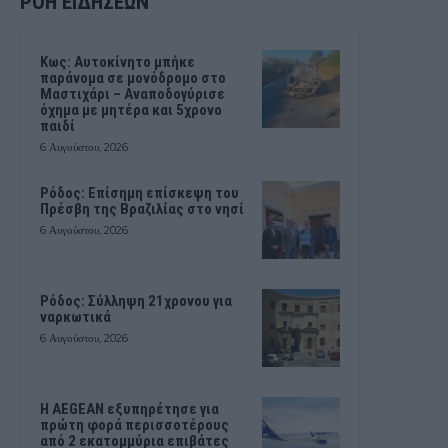
ΡΟΗ ΕΙΔΗΣΕΩΝ
Kως: Αυτοκίνητο μπήκε
παράνομα σε μονόδρομο στο
Μαστιχάρι – Αναποδογύρισε
όχημα με μητέρα και 5χρονο
παιδί
6 Αυγούστου, 2026
Ρόδος: Επίσημη επίσκεψη του
Πρέσβη της Βραζιλίας στο νησί
6 Αυγούστου, 2026
Ρόδος: Σύλληψη 21χρονου για
ναρκωτικά
6 Αυγούστου, 2026
Η AEGEAN εξυπηρέτησε για
πρώτη φορά περισσοτέρους
από 2 εκατομμύρια επιβάτες