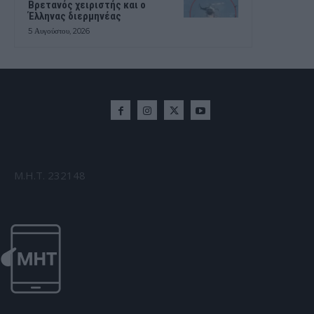
Βρετανός χειριστής και ο
Έλληνας διερμηνέας
5 Αυγούστου, 2026
Μ.Η.Τ. 232148