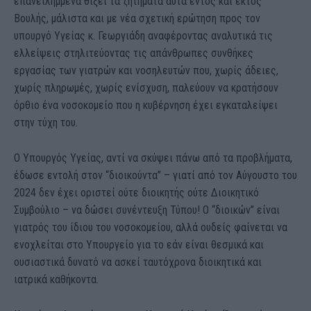
επανειλημμένα θίξει τα ζητήματα αυτά εντός και εκτός
Βουλής, μάλιστα και με νέα σχετική ερώτηση προς τον
υπουργό Υγείας κ. Γεωργιάδη αναφέροντας αναλυτικά τις
ελλείψεις στηλιτεύοντας τις απάνθρωπες συνθήκες
εργασίας των γιατρών και νοσηλευτών που, χωρίς άδειες,
χωρίς πληρωμές, χωρίς ενίσχυση, παλεύουν να κρατήσουν
όρθιο ένα νοσοκομείο που η κυβέρνηση έχει εγκαταλείψει
στην τύχη του.
Ο Υπουργός Υγείας, αντί να σκύψει πάνω από τα προβλήματα,
έδωσε εντολή στον “διοικούντα” – γιατί από τον Αύγουστο του
2024 δεν έχει οριστεί ούτε διοικητής ούτε Διοικητικό
Συμβούλιο – να δώσει συνέντευξη Τύπου! Ο “διοικών” είναι
γιατρός του ίδιου του νοσοκομείου, αλλά ουδείς φαίνεται να
ενοχλείται στο Υπουργείο για το εάν είναι θεσμικά και
ουσιαστικά δυνατό να ασκεί ταυτόχρονα διοικητικά και
ιατρικά καθήκοντα.