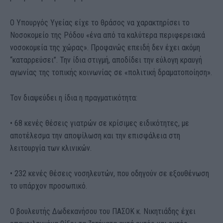
Ο Υπουργός Υγείας είχε το θράσος να χαρακτηρίσει το
Νοσοκομείο της Ρόδου «ένα από τα καλύτερα περιφερειακά
νοσοκομεία της χώρας». Προφανώς επειδή δεν έχει ακόμη
“καταρρεύσει”. Την ίδια στιγμή, αποδίδει την εύλογη κραυγή
αγωνίας της τοπικής κοινωνίας σε «πολιτική δραματοποίηση».
Τον διαψεύδει η ίδια η πραγματικότητα:
•⁠ ⁠68 κενές θέσεις γιατρών σε κρίσιμες ειδικότητες, με
αποτέλεσμα την αποψίλωση και την επισφάλεια στη
λειτουργία των κλινικών.
•⁠ ⁠232 κενές θέσεις νοσηλευτών, που οδηγούν σε εξουθένωση
το υπάρχον προσωπικό.
Ο βουλευτής Δωδεκανήσου του ΠΑΣΟΚ κ. Νικητιάδης έχει