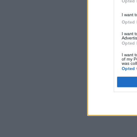
Opted 
I want t
Opted 
I want 
Advertis
Opted 
I want t
of my P
was col
Opted 