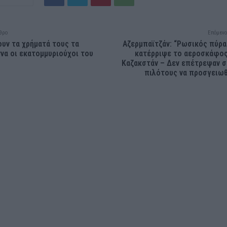
θρο
Επόμενο
υν τα χρήματά τους τα
Αζερμπαϊτζάν: “Ρωσικός πύρ
να οι εκατομμυριούχοι του
κατέρριψε το αεροσκάφο
Καζακστάν – Δεν επέτρεψαν 
πιλότους να προσγειω