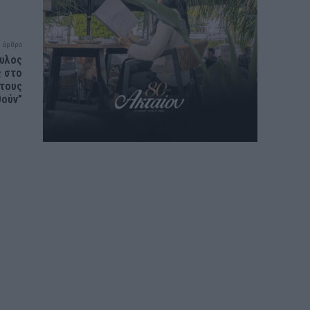
 άρθρο
αυλος
ς στο
στους
θούν”