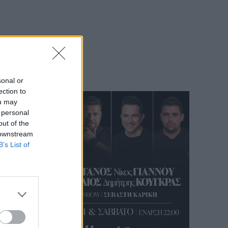
sonal or
ection to
ou may
 personal
out of the
 downstream
B’s List of