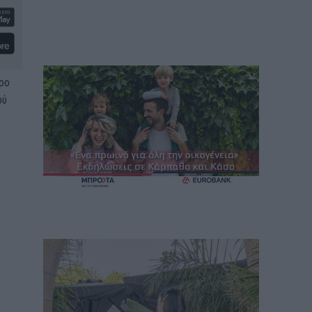
ρο
ού