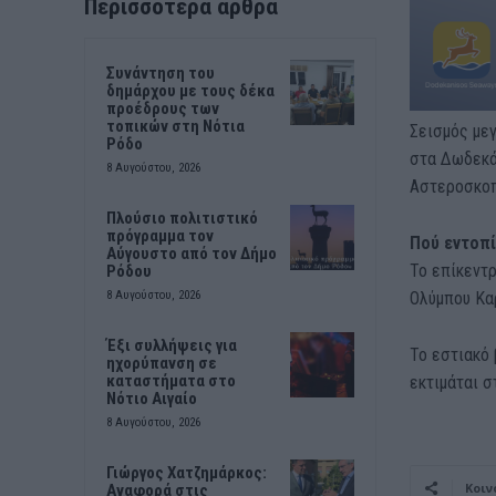
Περισσότερα άρθρα
Συνάντηση του
δημάρχου με τους δέκα
προέδρους των
τοπικών στη Νότια
Σεισμός με
Ρόδο
στα Δωδεκάν
8 Αυγούστου, 2026
Αστεροσκοπ
Πλούσιο πολιτιστικό
πρόγραμμα τον
Πού εντοπί
Αύγουστο από τον Δήμο
Το επίκεντρ
Ρόδου
Ολύμπου Καρ
8 Αυγούστου, 2026
Έξι συλλήψεις για
Το εστιακό 
ηχορύπανση σε
καταστήματα στο
εκτιμάται σ
Νότιο Αιγαίο
8 Αυγούστου, 2026
Γιώργος Χατζημάρκος:
Κοιν
Αναφορά στις