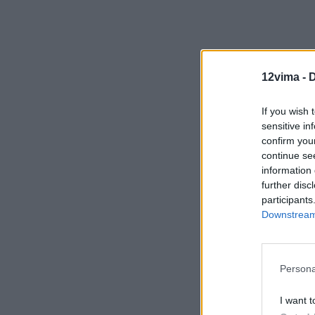
12vima -
D
If you wish 
sensitive in
confirm you
continue se
information 
further disc
participants
Downstream 
Persona
I want t