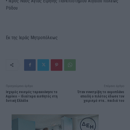
• Ιερός Ναός Αγίας Ειρήνης Πανεπιστημίου Αιγαίου πόλεως
Ρόδου
Εκ της Ιεράς Μητροπόλεως
Προηγούμενο άρθρο
Επόμενο άρθρο
Ισχυρός σεισμός ταρακούνησε το
Όταν συνετρίβη το αεροπλάνο
Αγρίνιο – Ιδιαίτερα αισθητός στη
επειδή ο πιλότος έδωσε τον
δυτική Ελλάδα
χειρισμό στα… παιδιά του