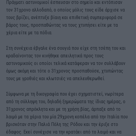
Πράγματι αστυνομικοί έσπευσαν στο σημείο και εντόπισαν
τον 31χρονο αλλοδαπό, ο οποίος μόλις τους είδε άρχισε να
τους βρίζει, ανέπτυξε βίαιη και επιθετική συμπεριφορά σε
βάρος τους, προσπαθώντας να τους χτυπήσει είτε με τα
χέρια είτε με τα πόδια.
Στη συνέχεια έβγαλε ένα σουγιά που είχε στη τσέπη του και
κραδαίνοντας τον κινήθηκε απειλητικά προς τους
αστυνομικούς οι οποίοι τελικά κατάφεραν να τον συλλάβουν
όμως ακόμη και τότε ο 31χρονος προσπαθούσε, χτυπώντας
τους με γροθιές και κλωτσιές να απελευθερωθεί.
Σύμφωνα με τη δικογραφία που έχει σχηματιστεί, νωρίτερα
από τη σύλληψη του, δηλαδή ξημερώματα της ίδιας ημέρας, ο
31χρονος απρόκλητα και με τη χρήση βίας, άρπαξε από το
λαιμό με τα χέρια του μία 29χρονη κοπέλα από την Ιταλία που
βρισκόταν στην Παλιά Πόλη της Ρόδου και την έριξε στο
έδαφος. Εκεί συνέχισε να την κρατάει από το λαιμό και να