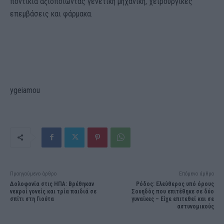
ποντίκια αξιοποιώντας γενετική μηχανική, χειρουργικές
επεμβάσεις και φάρμακα.
ygeiamou
Προηγούμενο άρθρο
Επόμενο άρθρο
Δολοφονία στις ΗΠΑ: Βρέθηκαν
Ρόδος: Ελεύθερος υπό όρους
νεκροί γονείς και τρία παιδιά σε
Σουηδός που επιτέθηκε σε δύο
σπίτι στη Γιούτα
γυναίκες – Είχε επιτεθεί και σε
αστυνομικούς