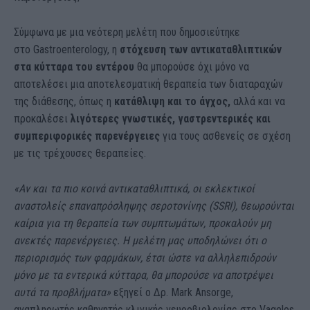
Σύμφωνα με μια νεότερη μελέτη που δημοσιεύτηκε
στο Gastroenterology, η
στόχευση των αντικαταθλιπτικών
στα κύτταρα του εντέρου
θα μπορούσε όχι μόνο να
αποτελέσει μια αποτελεσματική θεραπεία των διαταραχών
της διάθεσης, όπως η
κατάθλιψη και το άγχος,
αλλά και να
προκαλέσει
λιγότερες γνωστικές, γαστρεντερικές και
συμπεριφορικές παρενέργειες
για τους ασθενείς σε σχέση
με τις τρέχουσες θεραπείες.
«Αν και τα πιο κοινά αντικαταθλιπτικά, οι εκλεκτικοί
αναστολείς επαναπρόσληψης σεροτονίνης (SSRI), θεωρούνται
καίρια για τη θεραπεία των συμπτωμάτων, προκαλούν μη
ανεκτές παρενέργειες. Η μελέτη μας υποδηλώνει ότι ο
περιορισμός των φαρμάκων, έτσι ώστε να αλληλεπιδρούν
μόνο με τα εντερικά κύτταρα, θα μπορούσε να αποτρέψει
αυτά τα προβλήματα»
εξηγεί ο Δρ. Mark Ansorge,
αναπληρωτής καθηγητής κλινικής νευροβιολογίας στο Vagelos