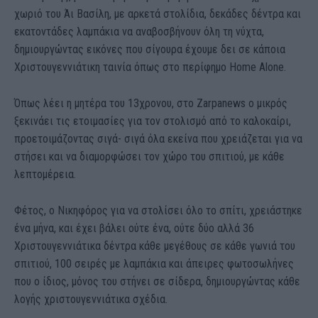
χωριό του Άι Βασίλη, με αρκετά στολίδια, δεκάδες δέντρα και
εκατοντάδες λαμπάκια να αναβοσβήνουν όλη τη νύχτα,
δημιουργώντας εικόνες που σίγουρα έχουμε δει σε κάποια
Χριστουγεννιάτικη ταινία όπως στο περίφημο Home Alone.
Όπως λέει η μητέρα του 13χρονου, στο Zarpanews ο μικρός
ξεκινάει τις ετοιμασίες για τον στολισμό από το καλοκαίρι,
προετοιμάζοντας σιγά- σιγά όλα εκείνα που χρειάζεται για να
στήσει και να διαμορφώσει τον χώρο του σπιτιού, με κάθε
λεπτομέρεια.
Φέτος, ο Νικηφόρος για να στολίσει όλο το σπίτι, χρειάστηκε
ένα μήνα, και έχει βάλει ούτε ένα, ούτε δύο αλλά 36
Χριστουγεννιάτικα δέντρα κάθε μεγέθους σε κάθε γωνιά του
σπιτιού, 100 σειρές με λαμπάκια και άπειρες φωτοσωλήνες
που ο ίδιος, μόνος του στήνει σε σίδερα, δημιουργώντας κάθε
λογής χριστουγεννιάτικα σχέδια.