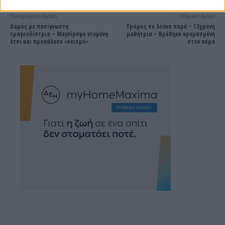
Προηγούμενο άρθρο
Επόμενο άρθρο
Χαμός με πασίγνωστη
Τpόμος σε λούνα παρκ – 13χρονη
τραγουδίστρια – Μαγείρεψε ντυμένη
μαθήτρια – Βρέθηκε κρεμασμένη
έτσι και προκάλεσε «σεισμό»
στον αέρα