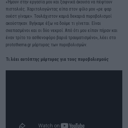
«Ήμουν στην εργασία μου και ξαφνικά άκουσα να πέφτουν
πιστολιές. Χαριτολογώντας είπα στον φίλο μου «ρε φαρ
ουέστ γίναμε». Τουλάχιστον καμιά δεκαριά πυροβολισμοί
ακούστηκαν. Βγήκαμε έξω να δούμε τι γίνεται. Είναι
σκεπασμένοι και οι δύο νεκροί. Από ότι μου είπαν πήραν και
έναν τρίτο το ασθενοφόρο βαριά τραυματισμένο», λέει στο
protothema.gr μάρτυρας των πυροβολισμών.
Τι λέει αυτόπτης μάρτυρας για τους πυροβολισμούς