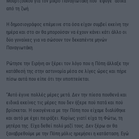
Μουρτζούκου για τον μικρό Παναγιωτάκη που “έφυγε” άδικα
από τη ζωή.
Η δημοσιογράφος επέμεινε στα όσα είχαν συμβεί εκείνη την
ημέρα και στο αν θα μπορούσαν να έχουν κάνει κάτι άλλο οι
δύο γυναίκες για να σώσουν τον δεκαπέντε μηνών
Παναγιωτάκη.
Ρώτησε την Ειρήνη αν ξέρει τον λόγο που η Πόπη άλλαξε την
κατάθεσή της στην αστυνομία μέσα σε λίγες ώρες και πήρε
πίσω αυτά που είπε ότι την υποπτεύεται.
“Αυτό έγινε πολλές μέρες μετά. Δεν την πίεσα πουθενά και
ειδικά εκείνες τις μέρες που δεν ήξερε πού πατά και πού
βρίσκεται. Η οικογένεια με την Πόπη που είχαμε διαλύθηκε
και αυτό με έχει πειράξει. Κυρίως γιατί είχα τη Φώτω, τη
μητέρα της. Είχα δεθεί πολύ μαζί τους. Δεν ξέρω αν θα
ξαναβρεθούμε με την Πόπη μόλις ηρεμήσει η κατάσταση. Εγώ