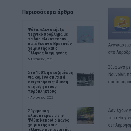
Περισσότερα άρθρα
Ψάθα: «Δεν υπήρξε
τεχνικό πρόβλημα με
τα δύο ελικόπτερα»
κατέθεσαν ο Βρετανός
Αναγκαστική
χειριστής και ο
στο Αεροδρ
Έλληνας διερμηνέας
5 Αυγούστου, 2026
Σύμφωνα με
Στο 100% η αποζημίωση
Nouvelair, 
για καμένα σπίτια &
οποίο παρου
επιχειρήσεις: Άμεση
στήριξη στους
πυρόπληκτους
4 Αυγούστου, 2026
Δεν έχουν γ
Σύγκρουση
ελικοπτέρων στην
το τι θα γί
Ψάθα: Νεκροί ο Δανός
οι πληροφορ
χειριστής και ο
Έλληνας συντονιστής,