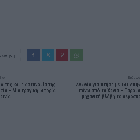
οποίηση
θρο
Επόμενο
ιο της και η αστυνομία της
Αγωνία για πτήση με 141 επι
σία – Mια τραγική ιστορία
πάνω από τα Χανιά – Παρου
αινία
μηχανική βλάβη το αεροσ