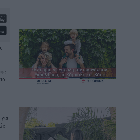
μα
της
 το
 για
θώς