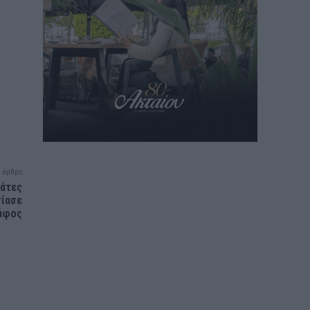
 άρθρο
βάτες
σίασε
κάφος