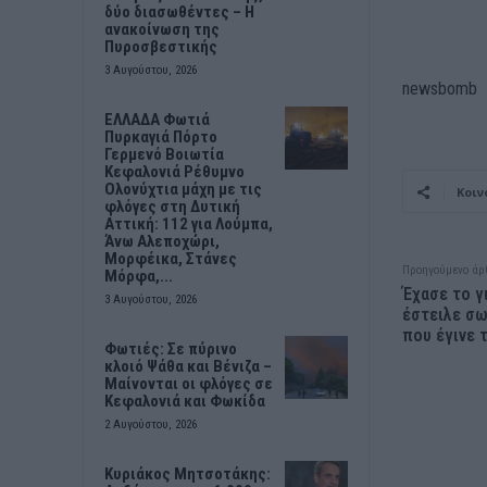
δύο διασωθέντες – Η
ανακοίνωση της
Πυροσβεστικής
3 Αυγούστου, 2026
newsbomb
ΕΛΛΑΔΑ Φωτιά
Πυρκαγιά Πόρτο
Γερμενό Βοιωτία
Κεφαλονιά Ρέθυμνο
Ολονύχτια μάχη με τις
Κοιν
φλόγες στη Δυτική
Αττική: 112 για Λούμπα,
Άνω Αλεποχώρι,
Μορφέικα, Στάνες
Προηγούμενο άρ
Μόρφα,...
Έχασε το γ
3 Αυγούστου, 2026
έστειλε σω
που έγινε τ
Φωτιές: Σε πύρινο
κλοιό Ψάθα και Βένιζα –
Μαίνονται οι φλόγες σε
Κεφαλονιά και Φωκίδα
2 Αυγούστου, 2026
Κυριάκος Μητσοτάκης: