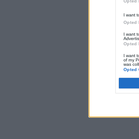
Opted 
I want t
Opted 
I want 
Advertis
Opted 
I want t
of my P
was col
Opted 