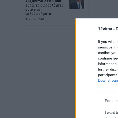
Αυξάνεται στα 6.000
ευρώ το αφορολόγητο
όριο στα
φιλοδωρήματα
31 Ιουλίου, 2026
12vima -
D
If you wish 
sensitive in
confirm you
continue se
information 
further disc
participants
Downstream 
Persona
I want t