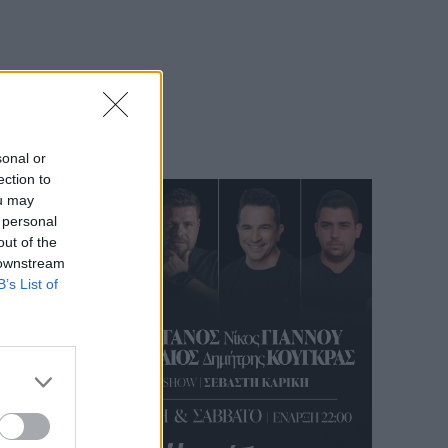
sonal or
ection to
ou may
 personal
out of the
 downstream
B’s List of