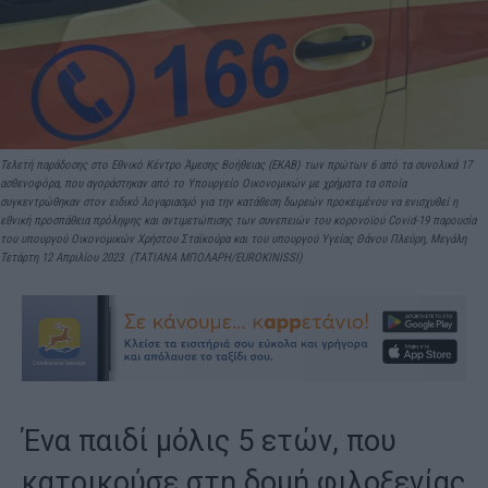
Τελετή παράδοσης στο Εθνικό Κέντρο Άμεσης Βοήθειας (ΕΚΑΒ) των πρώτων 6 από τα συνολικά 17
ασθενοφόρα, που αγοράστηκαν από το Υπουργείο Οικονομικών με χρήματα τα οποία
συγκεντρώθηκαν στον ειδικό λογαριασμό για την κατάθεση δωρεών προκειμένου να ενισχυθεί η
εθνική προσπάθεια πρόληψης και αντιμετώπισης των συνεπειών του κορονοϊού Covid-19 παρουσία
του υπουργού Οικονομικών Χρήστου Σταϊκούρα και του υπουργού Υγείας Θάνου Πλεύρη, Μεγάλη
Τετάρτη 12 Απριλίου 2023. (ΤΑΤΙΑΝΑ ΜΠΟΛΑΡΗ/EUROKINISSI)
Ένα παιδί μόλις 5 ετών, που
κατοικούσε στη δομή φιλοξενίας