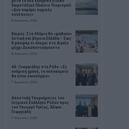
μετά το νέο ελληνικό Ειδικό
Χωροταξικό Πλαίσιο Τουρισμού:
«Δεν παράγει νομικές
συνέπειες»
8 Αυγούστου, 2026
Καιρός: Στα 40άρια θα «ψηθούν»
δυτική και βόρεια Ελλάδα – Έως
8 μποφόρ οι άνεμοι στο Αιγαίο
μέχρι Δεκαπενταύγουστο
8 Αυγούστου, 2026
Αδ. Γεωργιάδης στη Ρόδο: «Σε
ενάμιση χρόνο, το νοσοκομείο
θα είναι καινούργιο»
7 Αυγούστου, 2026
Αποστολή Υπομνήματος του
Ιατρικού Συλλόγου Ρόδου προς
τον Υπουργό Υγείας, Άδωνι
Γεωργιάδη
7 Αυγούστου, 2026