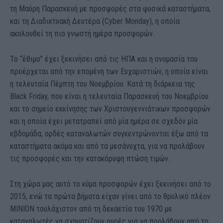
τη Μαύρη Παρασκευή με προσφορές στα φυσικά καταστήματα,
και τη Διαδικτυακή Δευτέρα (Cyber Monday), η οποία
ακολουθεί τη πιο γνωστή ημέρα προσφορών.
Το “έθιμο” έχει ξεκινήσει από τις ΗΠΑ και η ονομασία του
προέρχεται από την επομένη των Ευχαριστιών, η οποία είναι
η τελευταία Πέμπτη του Νοεμβρίου. Κατά τη διάρκεια της
Black Friday, που είναι η τελευταία Παρασκευή του Νοεμβρίου
και το σημείο εκκίνησης των Χριστουγεννιάτικων προσφορών
και η οποία έχει μετατραπεί από μία ημέρα σε σχεδόν μία
εβδομάδα, ορδές καταναλωτών συγκεντρώνονται έξω από τα
καταστήματα ακόμα και από τα μεσάνυχτα, για να προλάβουν
τις προσφορές και την κατακόρυφη πτώση τιμών.
Στη χώρα μας αυτό το κύμα προσφορών έχει ξεκινήσει από το
2015, ενώ τα πρώτα βήματα είχαν γίνει από το θρυλικό πλέον
ΜΙΝΙΟΝ τουλάχιστον από τη δεκαετία του 1970 με
καταναλωτές να σχηματίζουν ουρές για να προλάβουν από το