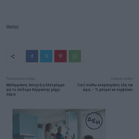
thetoc
Προηγούμενο άρθρο
Επόμενο άρθρο
MyΘέρμανση: Aνοιχτή η πλατφόρμα
Γιατί νιώθω κουρασμένος όλη την
για το επίδομα θέρμανσης μέχρι
ώρα; – Τι μπορεί να συμβαίνει
αύριο