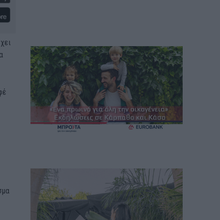
έχει
α
φέ
σμα