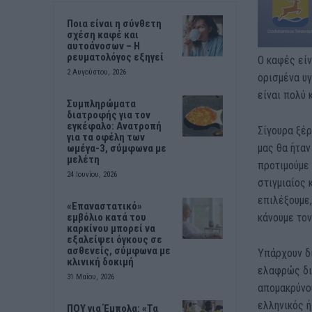
Ποια είναι η σύνθετη
σχέση καφέ και
αυτοάνοσων – Η
ρευματολόγος εξηγεί
Ο καφές είν
2 Αυγούστου, 2026
ορισμένα υγ
είναι πολύ 
Συμπληρώματα
διατροφής για τον
εγκέφαλο: Ανατροπή
Σίγουρα ξέρ
για τα οφέλη των
μας θα ήταν
ωμέγα-3, σύμφωνα με
μελέτη
προτιμούμε 
24 Ιουνίου, 2026
στιγμιαίος 
επιλέξουμε,
«Επαναστατικό»
κάνουμε τον
εμβόλιο κατά του
καρκίνου μπορεί να
εξαλείψει όγκους σε
ασθενείς, σύμφωνα με
Υπάρχουν δι
κλινική δοκιμή
ελαφρώς δι
31 Μαΐου, 2026
απομακρύνου
ελληνικός ή
ΠΟΥ για Έμπολα: «Τα