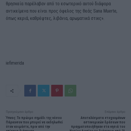
θρησκεία παρέλαβαν από το εσωτερικό αυτού διάφορα
αντικείμενα που είναι προς όφελος της θεάς Sana Muerte,
όπως κεριά, καθρέφτες, λιβάνια, αρωματικά στικς».
iefimerida
Προηγούμενο άρθρο
Επόμενο άρθρο
Ύπνος: Το πρώιμο σημάδι της νόσου
Αποτελέσματα στοχευμένων
Πάρκινσον που μπορεί να εκδηλωθεί
αστυνομικών δράσεων που
όταν κοιμάστε, πριν από την
πραγματοποιήθηκαν στα νησιά του