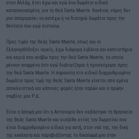
στον Αλλάχ, έτσι έχω και εγώ ένα δωμάτιο ειδικά
κατασκευασμένο, για τη Θεά Santa Muerte. Κανένας νόμος δεν
μου απαγορεύει να κατέχω ή να διατηρώ δωμάτιο προς την
θεότητα που εγώ πιστεύω.
Προς τιμήν της Θεάς Santa Muerte, όπως και οι
Ελληνορθόδοξοι ιερείς, έχω διάφορα λιβάνια και καπνιστήρια
και κεριά που ανάβω προς την Θεά Santa Muerte, τα οποία
μένουν αναμμένα όσο εγώ διαλογίζομαι ή προσεύχομαι προς
την Θεά Santa Muerte. Η παρουσία στο ειδικό διαρρυθμισμένο
δωμάτιο προς τιμή της θεάς Santa Muerte γίνεται από εμένα
αποκλειστικά και κάποιες φορές ήταν παρών και ο πρώην
συμβίος μου Ρ.Δ.
Είναι η άποψή μου ότι η Αστυνομία δεν σεβάστηκε τη θρησκεία
της θεάς Santa Muerte και εισήλθε εντός του δωματίου που
είναι διαρρυθμισμένο ειδικά για αυτή, στον ναό της, την δική
της εκκλησία και παραβιάζοντας το δικαίωμά μου στην