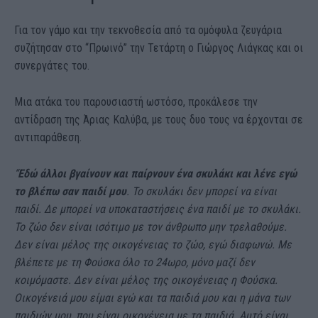
Για τον γάμο και την τεκνοθεσία από τα ομόφυλα ζευγάρια
συζήτησαν στο “Πρωινό” την Τετάρτη ο Γιώργος Λιάγκας και οι
συνεργάτες του.
Μια ατάκα του παρουσιαστή ωστόσο, προκάλεσε την
αντίδραση της Άριας Καλύβα, με τους δυο τους να έρχονται σε
αντιπαράθεση.
“
Εδώ άλλοι βγαίνουν και παίρνουν ένα σκυλάκι και λένε εγώ
το βλέπω σαν παιδί μου
. Το σκυλάκι δεν μπορεί να είναι
παιδί. Δε μπορεί να υποκαταστήσεις ένα παιδί με το σκυλάκι.
Το ζώο δεν είναι ισότιμο με τον άνθρωπο μην τρελαθούμε.
Δεν είναι μέλος της οικογένειας το ζώο, εγώ διαφωνώ. Με
βλέπετε με τη Φούσκα όλο το 24ωρο, μόνο μαζί δεν
κοιμόμαστε. Δεν είναι μέλος της οικογένειας η Φούσκα.
Οικογένειά μου είμαι εγώ και τα παιδιά μου και η μάνα των
παιδιών μου, που είναι οικογένεια με τα παιδιά. Αυτό είναι