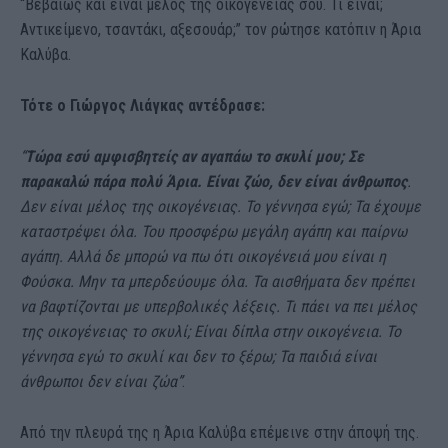
“Βεβαίως και είναι μέλος της οικογένειάς σου. Τι είναι;
Αντικείμενο, τσαντάκι, αξεσουάρ;” τον ρώτησε κατόπιν η Άρια
Καλύβα.
Τότε ο Γιώργος Λιάγκας αντέδρασε:
“
Τώρα εσύ αμφισβητείς αν αγαπάω το σκυλί μου; Σε
παρακαλώ πάρα πολύ Άρια. Είναι ζώο, δεν είναι άνθρωπος
.
Δεν είναι μέλος της οικογένειας. Το γέννησα εγώ; Τα έχουμε
καταστρέψει όλα. Του προσφέρω μεγάλη αγάπη και παίρνω
αγάπη. Αλλά δε μπορώ να πω ότι οικογένειά μου είναι η
Φούσκα. Μην τα μπερδεύουμε όλα. Τα αισθήματα δεν πρέπει
να βαφτίζονται με υπερβολικές λέξεις. Τι πάει να πει μέλος
της οικογένειας το σκυλί; Είναι δίπλα στην οικογένεια. Το
γέννησα εγώ το σκυλί και δεν το ξέρω; Τα παιδιά είναι
άνθρωποι δεν είναι ζώα”
.
Από την πλευρά της η Άρια Καλύβα επέμεινε στην άποψή της.