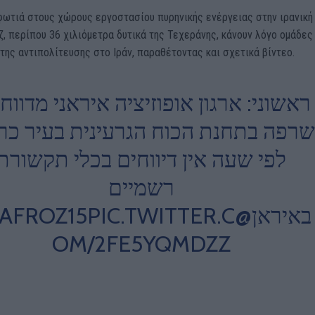
φωτιά στους χώρους εργοστασίου πυρηνικής ενέργειας στην ιρανική
, περίπου 36 χιλιόμετρα δυτικά της Τεχεράνης, κάνουν λόγο ομάδες
της αντιπολίτευσης στο Ιράν, παραθέτοντας και σχετικά βίντεο.
ראשוני: ארגון אופוזיציה איראני מדווח
שרפה בתחנת הכוח הגרעינית בעיר כ’
לפי שעה אין דיווחים בכלי תקשורת
רשמיים
PIC.TWITTER.C
@ASAFROZ15
באיראן
OM/2FE5YQMDZZ