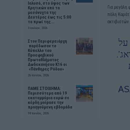
Ιαλυσό, στο ύψος των
Για μεγάλη 
Κρητικών από τα
μεσάνυχτα της
πόλη Καράτζ
Δευτέρας έως τις 5:00
ακτιβιστών 
το πρωί της...
3 Ιουλίου, 2026
 על
Στον Περιφερειάρχη
παρέδωσαν το
Κύπελλο του
ראג
Προεφηβικού
Πρωταθλήματος
Δωδεκανήσου Κ16 οι
«Πάνθηρες Ρόδου»
26 Ιουνίου, 2026
ΠΑΜΕ ΣΤΟΙΧΗΜΑ:
Περισσότερα από 19
εκατομμύρια ευρώ σε
κέρδη μοίρασε την
προηγούμενη εβδομάδα
18 Ιουνίου, 2026