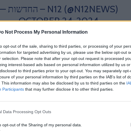
— החדשות – N12 (@N12NEWS)
OCTOBER 24, 2024
o Not Process My Personal Information
to opt-out of the sale, sharing to third parties, or processing of your per
formation for targeted advertising by us, please use the below opt-out s
r selection. Please note that after your opt-out request is processed y
eing interest-based ads based on personal information utilized by us or
disclosed to third parties prior to your opt-out. You may separately opt-
losure of your personal information by third parties on the IAB’s list of
. This information may also be disclosed by us to third parties on the
IA
μέρωσης στο Ιράν δεν έχουν – για την ώρα – καμία αναφορά για το
Participants
that may further disclose it to other third parties.
. Την είδηση αναπαράγει η
Jerusalem Post,
κάνοντας λόγο
ητη φωτιά».
l Data Processing Opt Outs
o opt-out of the Sharing of my personal data.
οποίηση