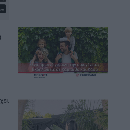
ο
χει