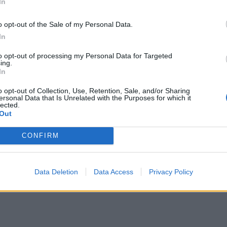
In
o opt-out of the Sale of my Personal Data.
θρο
Επόμενο
In
τον Βασιλιά Κάρολο
Μόλις μαθεύτηκε: Χωρίς τον Λιά
Ελληνική τηλε
to opt-out of processing my Personal Data for Targeted
ing.
In
o opt-out of Collection, Use, Retention, Sale, and/or Sharing
ersonal Data that Is Unrelated with the Purposes for which it
lected.
Out
CONFIRM
Data Deletion
Data Access
Privacy Policy