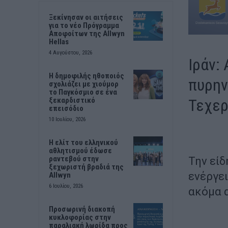
Ξεκίνησαν οι αιτήσεις
για το νέο Πρόγραμμα
Αποφοίτων της Allwyn
Hellas
4 Αυγούστου, 2026
Ιράν:
Η δημοφιλής ηθοποιός
πυρην
σχολιάζει με χιούμορ
το Παγκόσμιο σε ένα
Τεχε
ξεκαρδιστικό
επεισόδιο
10 Ιουλίου, 2026
Η ελίτ του ελληνικού
αθλητισμού έδωσε
ραντεβού στην
Την είδ
ξεχωριστή βραδιά της
ενέργει
Allwyn
6 Ιουλίου, 2026
ακόμα 
Προσωρινή διακοπή
κυκλοφορίας στην
παραλιακή λωρίδα προς