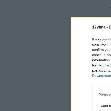
12vima -
D
If you wish 
sensitive in
confirm you
continue se
information 
further disc
participants
Τα μέσα ενη
Downstream 
περιστατικό
για
«ανεξήγ
Persona
I want t
Κοιν