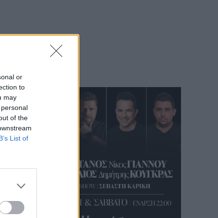
sonal or
ection to
ou may
 personal
out of the
 downstream
B’s List of