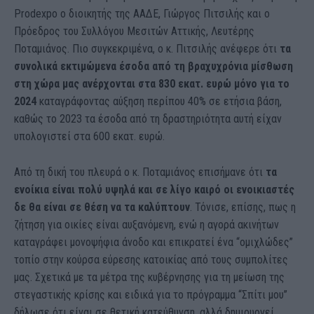
Prodexpo o διοικητής της ΑΑΔΕ, Γιώργος Πιτσιλής και ο
Πρόεδρος του Συλλόγου Μεσιτών Αττικής, Λευτέρης
Ποταμιάνος. Πιο συγκεκριμένα, ο κ. Πιτσιλής ανέφερε ότι
τα
συνολικά εκτιμώμενα έσοδα από τη βραχυχρόνια μίσθωση
στη χώρα μας ανέρχονται στα 830 εκατ. ευρώ μόνο για το
2024
καταγράφοντας αύξηση περίπου 40% σε ετήσια βάση,
καθώς το 2023 τα έσοδα από τη δραστηριότητα αυτή είχαν
υπολογιστεί στα 600 εκατ. ευρώ.
Από τη δική του πλευρά ο κ. Ποταμιάνος επισήμανε ότι
τα
ενοίκια είναι πολύ υψηλά και σε λίγο καιρό οι ενοικιαστές
δε θα είναι σε θέση να τα καλύπτουν
. Τόνισε, επίσης, πως η
ζήτηση για οικίες είναι αυξανόμενη, ενώ η αγορά ακινήτων
καταγράφει μονοψήφια άνοδο και επικρατεί ένα “ομιχλώδες”
τοπίο στην κούρσα εύρεσης κατοικίας από τους συμπολίτες
μας. Σχετικά με τα μέτρα της κυβέρνησης για τη μείωση της
στεγαστικής κρίσης και ειδικά για το πρόγραμμα “Σπίτι μου”
δήλωσε ότι είναι σε θετική κατεύθυνση, αλλά δημιουργεί