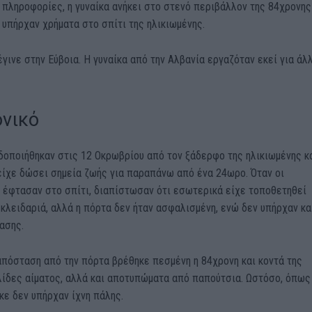
πληροφορίες, η γυναίκα ανήκει στο στενό περιβάλλον της 84χρονης
 υπήρχαν χρήματα στο σπίτι της ηλικιωμένης.
γινε στην Εύβοια. Η γυναίκα από την Αλβανία εργαζόταν εκεί για άλ
ονικό
ιδοποιήθηκαν στις 12 Οκρωβρίου από τον ξάδερφο της ηλικιωμένης 
είχε δώσει σημεία ζωής για παραπάνω από ένα 24ωρο. Όταν οι
ί έφτασαν στο σπίτι, διαπίστωσαν ότι εσωτερικά είχε τοποθετηθεί
 κλειδαριά, αλλά η πόρτα δεν ήταν ασφαλισμένη, ενώ δεν υπήρχαν κα
ασης.
απόσταση από την πόρτα βρέθηκε πεσμένη η 84χρονη και κοντά της
λίδες αίματος, αλλά και αποτυπώματα από παπούτσια. Ωστόσο, όπως
ε δεν υπήρχαν ίχνη πάλης.