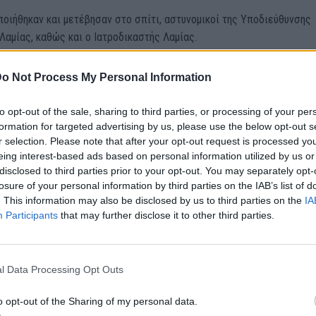
οιήθηκαν και μετέβησαν στο σπίτι, αστυνομικοί της Υποδιεύθυνσης
αμίας, καθώς και ο Ιατροδικαστής Λαμίας.
τον ιατροδικαστή, η 84χρονη έφερε ένα τραύμα στην πλάτη από αιχ
o Not Process My Personal Information
.
to opt-out of the sale, sharing to third parties, or processing of your per
formation for targeted advertising by us, please use the below opt-out s
r selection. Please note that after your opt-out request is processed y
eing interest-based ads based on personal information utilized by us or
οποίηση
disclosed to third parties prior to your opt-out. You may separately opt-
losure of your personal information by third parties on the IAB’s list of
. This information may also be disclosed by us to third parties on the
IA
θρο
Επόμενο
Participants
that may further disclose it to other third parties.
στρέφει στην Ελλάδα ο
«Κόλαση» ο Κηφισός – Συναγ
– Δυσάρεστα νέα από τη
στην Πυροσβε
l Data Processing Opt Outs
o opt-out of the Sharing of my personal data.