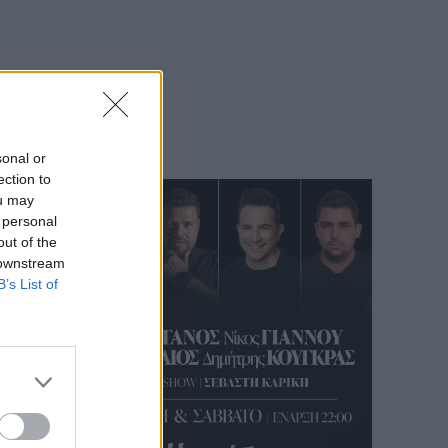
μηρό
sonal or
ection to
ou may
 personal
out of the
 downstream
B’s List of
 άρθρο
ερμός
στική