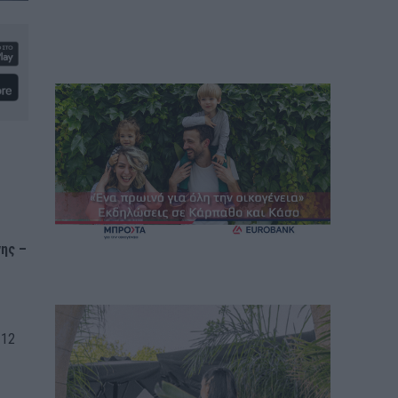
νης –
 12