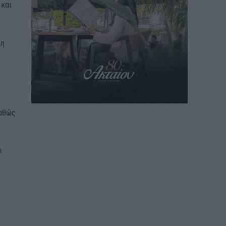
 και
λη
καθώς
ι