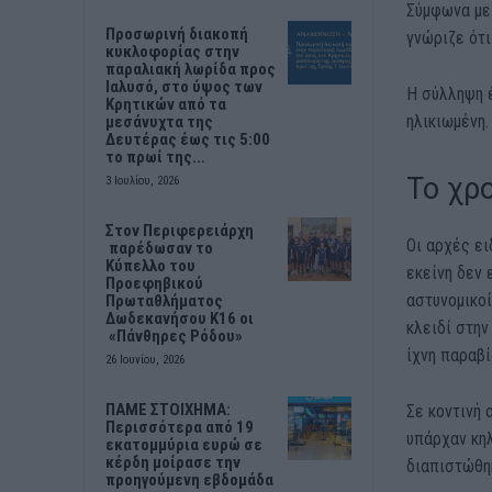
Σύμφωνα με 
Προσωρινή διακοπή
γνώριζε ότι
κυκλοφορίας στην
παραλιακή λωρίδα προς
Ιαλυσό, στο ύψος των
Η σύλληψη έ
Κρητικών από τα
ηλικιωμένη.
μεσάνυχτα της
Δευτέρας έως τις 5:00
το πρωί της...
Το χρ
3 Ιουλίου, 2026
Στον Περιφερειάρχη
Οι αρχές ε
παρέδωσαν το
Κύπελλο του
εκείνη δεν 
Προεφηβικού
αστυνομικο
Πρωταθλήματος
Δωδεκανήσου Κ16 οι
κλειδί στην
«Πάνθηρες Ρόδου»
ίχνη παραβί
26 Ιουνίου, 2026
ΠΑΜΕ ΣΤΟΙΧΗΜΑ:
Σε κοντινή 
Περισσότερα από 19
υπάρχαν κη
εκατομμύρια ευρώ σε
κέρδη μοίρασε την
διαπιστώθηκ
προηγούμενη εβδομάδα