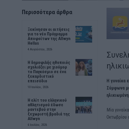
Περισσότερα άρθρα
Ξεκίνησαν οι αιτήσεις
για το νέο Πρόγραμμα
Αποφοίτων της Allwyn
Hellas
4 Αυγούστου, 2026
Συνελ
Η δημοφιλής ηθοποιός
ηλικι
σχολιάζει με χιούμορ
το Παγκόσμιο σε ένα
ξεκαρδιστικό
Η γυναίκα 
επεισόδιο
Σύμφωνα με
10 Ιουλίου, 2026
ηλικιωμένη
Η ελίτ του ελληνικού
αθλητισμού έδωσε
ραντεβού στην
Μία γυναίκα
ξεχωριστή βραδιά της
Οκτωβρίου 
Allwyn
6 Ιουλίου, 2026