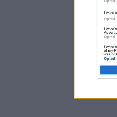
Opted 
I want t
Opted 
I want 
Advertis
Opted 
I want t
of my P
was col
Opted 