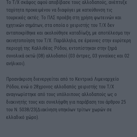
Το Τ/Χ σκάφος αφού αποβίβασε τους αλλοδαπούς, ανέπτυξε
ταχύτητα προκειμένου να διαφύγει με κατεύθυνση τις
τουρκικές ακτές. Το ΠΛΣ προέβη στη χρήση φωτεινών και
ηχητικών σημάτων, στα οποία ο χειριστής του Τ/Χ δεν
ανταποκρίθηκε και ακολούθησε καταδίωξη, με αποτέλεσμα την
ακινητοποίηση του Τ/Χ. Παράλληλα, σε έρευνες στην ευρύτερη
περιοχή της Καλλιθέας Ρόδου, εντοπίστηκαν στην ξηρά
συνολικά οκτώ (08) αλλοδαποί (03 άντρες, 03 γυναίκες και 02
ανήλικοι).
Προανάκριση διενεργείται από το Κεντρικό Λιμεναρχείο
Ρόδου, ενώ ο 28χρονος αλλοδαπός χειριστής του Τ/Χ
αναγνωρίστηκε από τους υπόλοιπους αλλοδαπούς ως ο
διακινητής τους και συνελήφθη για παράβαση του άρθρου 25
του Ν. 5038/23(Διακίνηση υπηκόων τρίτων χωρών σε
ελλαδικό χώρο).