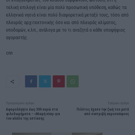
τελική επιλογή είναι μία πολύ προσωπική υπόθεση, καθώς τα
ελληνικά νησιά είναι πολύ διαφορετικά μεταξύ τους, τόσο από
πλευράς αρχιτεκτονικής όσο και από πλευράς κλίματος,
υποδομών, κ.λπ., ανάλογα με το τι αναζητά ο κάθε υποψήφιος
αγοραστής.
cnn
Προηγούμενο άρθρο
Επόμενο άρθρο
Αφορολόγητο έως 300 ευρώ στα
Πιλότος έχασε την ζωή του μετά
φιλοδωρήματα – «Μικρή νίκη» για
από συντριβή αεροσκάφους
τον κλάδο της εστίασης