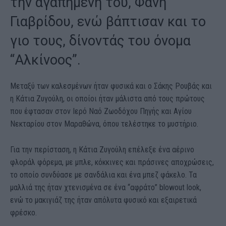
την αγαπημένη του, Φανή
Γιαβρίδου, ενώ βάπτισαν και το
γιο τους, δίνοντάς του όνομα
“Αλκίνοος”.
Μεταξύ των καλεσμένων ήταν φυσικά και ο Σάκης Ρουβάς και
η Κάτια Ζυγούλη, οι οποίοι ήταν μάλιστα από τους πρώτους
που έφτασαν στον Ιερό Ναό Ζωοδόχου Πηγής και Αγίου
Νεκταρίου στον Μαραθώνα, όπου τελέστηκε το μυστήριο.
Για την περίσταση, η Κάτια Ζυγούλη επέλεξε ένα αέρινο
φλοράλ φόρεμα, με μπλε, κόκκινες και πράσινες αποχρώσεις,
το οποίο συνδύασε με σανδάλια και ένα μπεζ φάκελο. Τα
μαλλιά της ήταν χτενισμένα σε ένα “αφράτο” blowout look,
ενώ το μακιγιάζ της ήταν απόλυτα φυσικό και εξαιρετικά
φρέσκο.