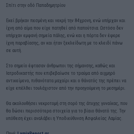
Σπίτι στην οδό Παπαδημητρίου
Εκεί βρήκαν πεσμένη και νεκρή την 84χρονη, ενώ υπήρχαν και
ίχνη από αίμα που είχε πατηθεί από παπούτσια. Ωστόσο δεν
υπήρχαν εμφανή σημεία πάλης, ενώ και η πόρτα δεν έφερε
ίχνη παραβίασης, αν και ήταν ξεκλείδωτη με το κλειδί πάνω
σε αυτή.
Στο σημείο έφτασαν άνθρωποι της σήμανσης, καθώς και
Ιατροδικαστής που επιβεβαίωσε το τραύμα από αιχμηρό
αντικείμενο, πιθανότατα μαχαίρι και ο θάνατός της πρέπει να
είχε επέλθει τουλάχιστον από την προηγούμενη το μεσημέρι.
Θα ακολουθήσει νεκροτομή στη σορό της άτυχης γυναίκας, που
θα δώσει περισσότερα στοιχεία για το βίαιο θάνατό της. Την
υπόθεση έχει αναλάβει η Υποδιεύθυνση Ασφαλείας Λαμίας.
Πηγή:
LamiaReport.gr