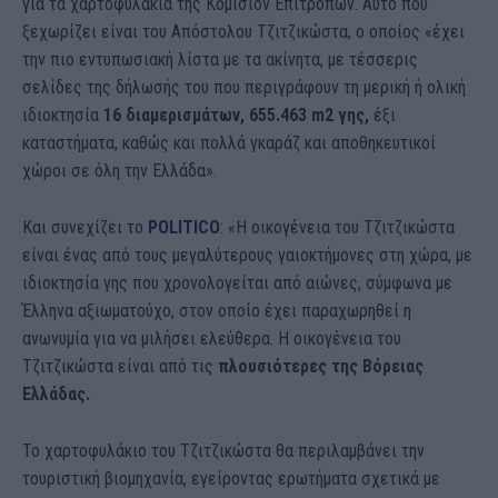
για τα χαρτοφυλάκια της Κομισιόν Επιτρόπων. Αυτό που
ξεχωρίζει είναι του Απόστολου Τζιτζικώστα, ο οποίος «έχει
την πιο εντυπωσιακή λίστα με τα ακίνητα, με τέσσερις
σελίδες της δήλωσής του που περιγράφουν τη μερική ή ολική
ιδιοκτησία
16 διαμερισμάτων, 655.463 m2 γης,
έξι
καταστήματα, καθώς και πολλά γκαράζ και αποθηκευτικοί
χώροι σε όλη την Ελλάδα».
Και συνεχίζει το
POLITICO
: «Η οικογένεια του Τζιτζικώστα
είναι ένας από τους μεγαλύτερους γαιοκτήμονες στη χώρα, με
ιδιοκτησία γης που χρονολογείται από αιώνες, σύμφωνα με
Έλληνα αξιωματούχο, στον οποίο έχει παραχωρηθεί η
ανωνυμία για να μιλήσει ελεύθερα. Η οικογένεια του
Τζιτζικώστα είναι από τις
πλουσιότερες της Βόρειας
Ελλάδας.
Το χαρτοφυλάκιο του Τζιτζικώστα θα περιλαμβάνει την
τουριστική βιομηχανία, εγείροντας ερωτήματα σχετικά με