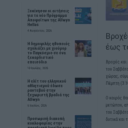
Ξεκίνησαν οι αιτήσεις
για το νέο Πρόγραμμα
Αποφοίτων της Allwyn
Hellas
4 Αυγούστου, 2026
Βροχέ
Η δημοφιλής ηθοποιός
έως τ
σχολιάζει με χιούμορ
το Παγκόσμιο σε ένα
ξεκαρδιστικό
Βροχές και 
επεισόδιο
του Σαββάτ
10 Ιουλίου, 2026
χώρας, σύμ
Η ελίτ του ελληνικού
Πέμπτη (3.1
αθλητισμού έδωσε
ραντεβού στην
ξεχωριστή βραδιά της
Ο καιρός θ
Allwyn
μετώπου, απ
6 Ιουλίου, 2026
του Σαββάτο
Προσωρινή διακοπή
δυτικά και 
κυκλοφορίας στην
παραλιακή λωρίδα προς