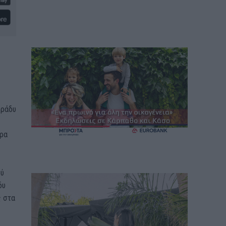
ή
βράδυ
ερα
ού
δυ
ς στα