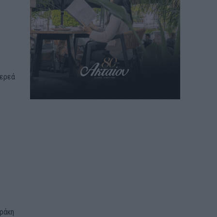
τερεά
Θράκη