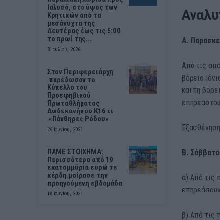
Ιαλυσό, στο ύψος των
Αναλυ
Κρητικών από τα
μεσάνυχτα της
Δευτέρας έως τις 5:00
το πρωί της...
Α. Παρασκε
3 Ιουλίου, 2026
Από τις απ
Στον Περιφερειάρχη
βόρειο Ιόνι
παρέδωσαν το
Κύπελλο του
και τη βορε
Προεφηβικού
επηρεαστούν
Πρωταθλήματος
Δωδεκανήσου Κ16 οι
«Πάνθηρες Ρόδου»
Εξασθένηση
26 Ιουνίου, 2026
ΠΑΜΕ ΣΤΟΙΧΗΜΑ:
Β. Σάββατο
Περισσότερα από 19
εκατομμύρια ευρώ σε
κέρδη μοίρασε την
α) Από τις 
προηγούμενη εβδομάδα
επηρεάσουν 
18 Ιουνίου, 2026
β) Από τις 