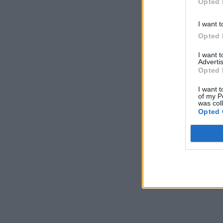
Opted 
I want t
Opted 
I want 
Advertis
Opted 
I want t
of my P
was col
Opted 