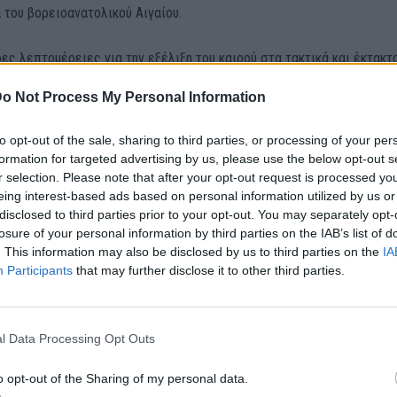
ά του βορειοανατολικού Αιγαίου.
ς λεπτομέρειες για την εξέλιξη του καιρού στα τακτικά και έκτακτ
ού, στην ιστοσελίδα της ΕΜΥ (www.emy.gr). Η επικαιροποίηση των
o Not Process My Personal Information
 θα γίνεται ανά δωδεκάωρο.
to opt-out of the sale, sharing to third parties, or processing of your per
formation for targeted advertising by us, please use the below opt-out s
r selection. Please note that after your opt-out request is processed y
οποίηση
eing interest-based ads based on personal information utilized by us or
disclosed to third parties prior to your opt-out. You may separately opt-
losure of your personal information by third parties on the IAB’s list of
θρο
. This information may also be disclosed by us to third parties on the
Επόμενο
IA
ήμερα στην Κάρπαθο οι
Αuτός 36 κι εκείνη…: Μαθεύτ
Participants
that may further disclose it to other third parties.
 εκδηλώσεις, για τα 80
διαφορά ηλικίας του Κωνσταν
 Επαναστατικού
Αργυρού με την καλλονή Αλεξ
ωτικού Κινήματος
l Data Processing Opt Outs
o opt-out of the Sharing of my personal data.