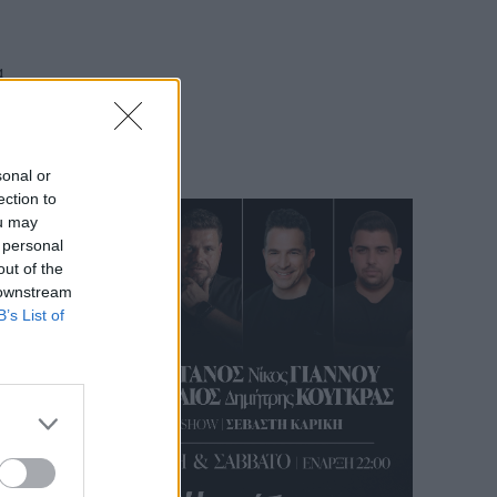
α
sonal or
ection to
ou may
 personal
out of the
 downstream
 άρθρο
B’s List of
ηκε η
τίνου
άνδρα
Νίκα