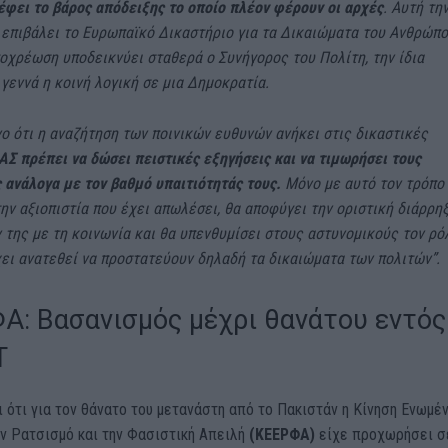
έφει το βάρος απόδειξης το οποίο πλέον φέρουν οι αρχές
. Αυτή τη
επιβάλει το Ευρωπαϊκό Δικαστήριο για τα Δικαιώματα του Ανθρώπο
οχρέωση υποδεικνύει σταθερά ο Συνήγορος του Πολίτη, την ίδια
εννά η κοινή λογική σε μια Δημοκρατία.
ο ότι η αναζήτηση των ποινικών ευθυνών ανήκει στις δικαστικές
ΑΣ πρέπει να δώσει πειστικές εξηγήσεις και να τιμωρήσει τους
 ανάλογα με τον βαθμό υπαιτιότητάς τους.
Μόνο με αυτό τον τρόπο
ην αξιοπιστία που έχει απωλέσει, θα αποφύγει την οριστική διάρρη
της με τη κοινωνία και θα υπενθυμίσει στους αστυνομικούς τον ρό
χει ανατεθεί να προστατεύουν δηλαδή τα δικαιώματα των πολιτών”.
Α: Βασανισμός μέχρι θανάτου εντός
Τ
 ότι για τον θάνατο του μετανάστη από το Πακιστάν η Κίνηση Ενωμέ
ον Ρατσισμό και την Φασιστική Απειλή
(ΚΕΕΡΦΑ)
είχε προχωρήσει σ