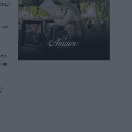
ατική
υργό
ίσιο
α μη
ς