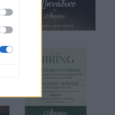
ά
η
ια