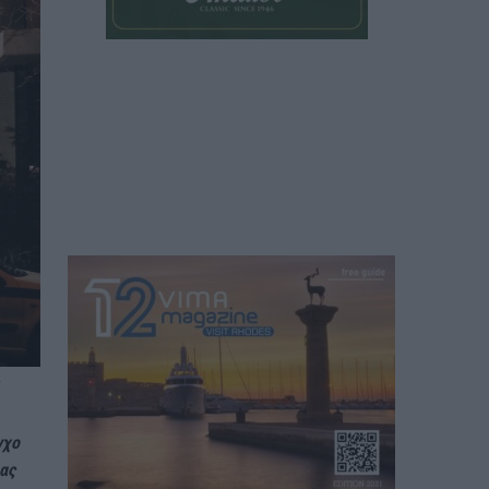
/
γχο
ας