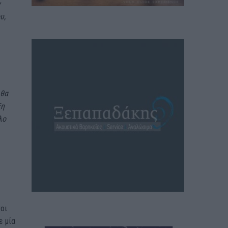
ν
υ,
 θα
ξη
λο
νοι
ε μία