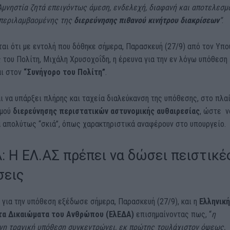
Αμνηστία ζητά επειγόντως άμεση, ενδελεχή, διαφανή και αποτελεσμ
περιλαμβαομένης της
διερεύνησης πιθανού κινήτρου διακρίσεων
“
.
αι ότι με εντολή που δόθηκε σήμερα, Παρασκευή (27/9) από τον Υπο
του Πολίτη, Μιχάλη Χρυσοχοΐδη, η έρευνα για την εν λόγω υπόθεση
αι στον
“Συνήγορο του Πολίτη”
.
ι να υπάρξει πλήρης και ταχεία διαλεύκανση της υπόθεσης, στο πλα
σμού
διερεύνησης περιστατικών αστυνομικής αυθαιρεσίας
, ώστε ν
α απολύτως “σκιά”, όπως χαρακτηριστικά αναφέρουν στο υπουργείο.
: Η ΕΛ.ΑΣ πρέπει να δώσει πειστικέ
σεις
για την υπόθεση εξέδωσε σήμερα, Παρασκευή (27/9), και η
Ελληνική
τα Δικαιώματα του Ανθρώπου (ΕλΕΔΑ)
επισημαίνοντας πως, “
η
νη τραγική υπόθεση συγκεντρώνει, εκ πρώτης τουλάχιστον όψεως,