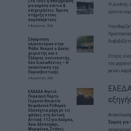
Στο 100% η αποζημίωση
Η Διεθνής 
για καμένα σπίτια &
επιχειρήσεις: Άμεση
έρευνα συμ
στήριξη στους
πυρόπληκτους
Υπενθυμίζετ
4 Αυγούστου, 2026
Προστασίας 
Σύγκρουση
διαβιβάζετ
ελικοπτέρων στην
Ψάθα: Νεκροί ο Δανός
χειριστής και ο
Στόχος είνα
Έλληνας συντονιστής,
δύο διασωθέντες – Η
του μηχανι
ανακοίνωση της
μείνει καμί
Πυροσβεστικής
3 Αυγούστου, 2026
ΕλΕΔΑ
ΕΛΛΑΔΑ Φωτιά
Πυρκαγιά Πόρτο
εξηγή
Γερμενό Βοιωτία
Κεφαλονιά Ρέθυμνο
Ολονύχτια μάχη με τις
Ανακοίνωση 
φλόγες στη Δυτική
Αττική: 112 για Λούμπα,
Ένωση για 
Άνω Αλεποχώρι,
Μορφέικα, Στάνες
συγκεκριμέ