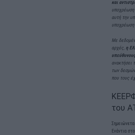
και αντιστρ
υποχρέωση 
αυτή την υπ
υποχρέωση γ
Με δεδομέν
αρχές,
η ΕΛ
υπεύθυνους
ανακτήσει τ
των δεσμών 
που τους έ
ΚΕΕΡΦ
του Α
Σημειώνεται
Ενάντια στ