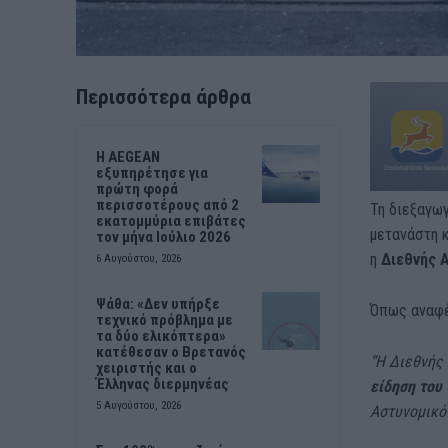
Περισσότερα άρθρα
Η AEGEAN
εξυπηρέτησε για
πρώτη φορά
περισσοτέρους από 2
Τη διεξαγω
εκατομμύρια επιβάτες
μετανάστη κ
τον μήνα Ιούλιο 2026
η
Διεθνής Α
6 Αυγούστου, 2026
Ψάθα: «Δεν υπήρξε
Όπως αναφέ
τεχνικό πρόβλημα με
τα δύο ελικόπτερα»
κατέθεσαν ο Βρετανός
“Η Διεθνής
χειριστής και ο
Έλληνας διερμηνέας
είδηση του
5 Αυγούστου, 2026
Αστυνομικό