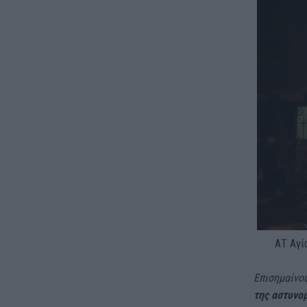
ΑΤ Αγί
Επισημαίνου
της αστυνο