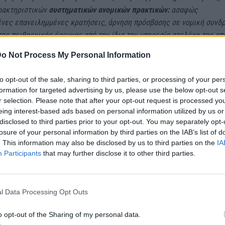
ρακτηριστικών
συστηματικών ανομικών πρακτικών:
ασαφώς
ένες επανειλημμένες κρατήσεις, άρνηση πρόσβασης σε νομική συνδρ
ης πειθαρχικής έρευνας από την ίδια την υπηρεσία στελέχη της οπ
νδεχομένως στην υπόθεση, κ.λπ”.
o Not Process My Personal Information
ωής προσώπου που βρίσκεται υπό τον έλεγχο της αστυνομίας δημιο
to opt-out of the sale, sharing to third parties, or processing of your per
ποχρέωση για την αναζήτηση της αλήθειας και αντιστρέφει το βάρο
formation for targeted advertising by us, please use the below opt-out s
ο οποίο πλέον φέρουν οι αρχές”
προσθέτει, τονίζοντας πως
“η ΕΛΑ
r selection. Please note that after your opt-out request is processed y
δώσει πειστικές εξηγήσεις και να τιμωρήσει τους υπεύθυνους ανάλ
eing interest-based ads based on personal information utilized by us or
disclosed to third parties prior to your opt-out. You may separately opt-
ό υπαιτιότητάς τους”
.
losure of your personal information by third parties on the IAB’s list of
. This information may also be disclosed by us to third parties on the
IA
ρη η ανακοίνωση της ΕλΕΔΑ:
Participants
that may further disclose it to other third parties.
ες ώρες μετά από τη δημόσια συζήτηση της Ελληνικής Ένωσης για τ
 του Ανθρώπου (ΕλΕΔΑ) με αφορμή τη μελέτη για την Αστυνομική Βί
l Data Processing Opt Outs
, τα μέσα ενημέρωσης και κοινωνικής δικτύωσης γέμισαν με την
τική εικόνα του Μοχάμεντ Καμράν από το Πακιστάν, νεκρού ήδη από 
o opt-out of the Sharing of my personal data.
 στο αστυνομικό τμήμα του Αγίου Παντελεήμονα με
εμφανέστατα σημ