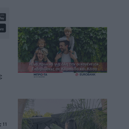
ε
ς 11