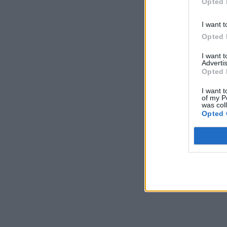
Opted 
I want t
Opted 
I want 
Advertis
Opted 
I want t
of my P
was col
Opted 