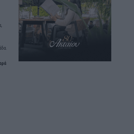
,
άδα.
αρά