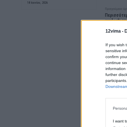
18 Ιουνίου, 2026
Προηγούμενο άρ
Περισσότερ
εγκλωβιστε
μεγαλύτερη
12vima -
D
If you wish 
sensitive in
confirm you
continue se
information 
further disc
participants
Downstream 
Persona
I want t