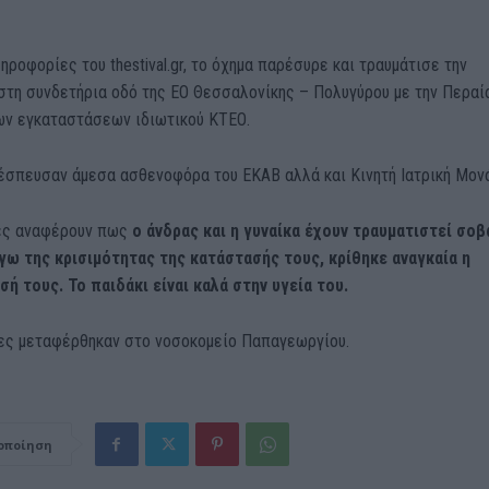
ροφορίες του thestival.gr, το όχημα παρέσυρε και τραυμάτισε την
στη συνδετήρια οδό της ΕΟ Θεσσαλονίκης – Πολυγύρου με την Περαία
ων εγκαταστάσεων ιδιωτικού ΚΤΕΟ.
 έσπευσαν άμεσα ασθενοφόρα του ΕΚΑΒ αλλά και Κινητή Ιατρική Μον
ες αναφέρουν πως
ο άνδρας και η γυναίκα έχουν τραυματιστεί σοβ
γω της κρισιμότητας της κατάστασής τους, κρίθηκε αναγκαία η
ή τους. Το παιδάκι είναι καλά στην υγεία του.
ίες μεταφέρθηκαν στο νοσοκομείο Παπαγεωργίου.
οποίηση