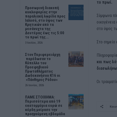
το πρωί.
Προσωρινή διακοπή
κυκλοφορίας στην
Σύμφωνα πλη
παραλιακή λωρίδα προς
Ιαλυσό, στο ύψος των
οικογένεια 
Κρητικών από τα
στο ύψος τ
μεσάνυχτα της
Δευτέρας έως τις 5:00
το πρωί της...
Στο σημείο
3 Ιουλίου, 2026
Στον Περιφερειάρχη
Πληροφορί
παρέδωσαν το
και πως λό
Κύπελλο του
Προεφηβικού
διασωλήνωσ
Πρωταθλήματος
Δωδεκανήσου Κ16 οι
«Πάνθηρες Ρόδου»
Οι τραυματ
26 Ιουνίου, 2026
ΠΑΜΕ ΣΤΟΙΧΗΜΑ:
Περισσότερα από 19
εκατομμύρια ευρώ σε
Κοιν
κέρδη μοίρασε την
προηγούμενη εβδομάδα