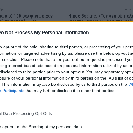
θρο
Επόμενο
α από 100 δελφίνια είχαν
Νίκος Βέρτης: «Τον αγαπώ πολ
ί σε ποταμό – «Η
Χριστό, τον έχω μέσα στη ζωή
 επιχείρηση διάσωσης»
(Βί
o Not Process My Personal Information
to opt-out of the sale, sharing to third parties, or processing of your per
formation for targeted advertising by us, please use the below opt-out s
r selection. Please note that after your opt-out request is processed y
eing interest-based ads based on personal information utilized by us or
disclosed to third parties prior to your opt-out. You may separately opt-
losure of your personal information by third parties on the IAB’s list of
. This information may also be disclosed by us to third parties on the
IA
Participants
that may further disclose it to other third parties.
l Data Processing Opt Outs
o opt-out of the Sharing of my personal data.