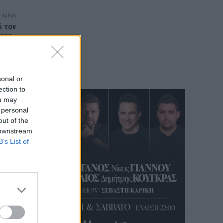
 άρθρο
ύ τον
 μου»
ντεο)
sonal or
ection to
ou may
 personal
out of the
 downstream
B’s List of