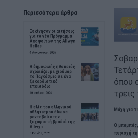
Περισσότερα άρθρα
Ξεκίνησαν οι αιτήσεις
για το νέο Πρόγραμμα
Αποφοίτων της Allwyn
Hellas
4 Αυγούστου, 2026
Σοβαρ
Η δημοφιλής ηθοποιός
Τετάρ
σχολιάζει με χιούμορ
το Παγκόσμιο σε ένα
όπου 
ξεκαρδιστικό
επεισόδιο
τρεις 
10 Ιουλίου, 2026
Η ελίτ του ελληνικού
Μάχη για τ
αθλητισμού έδωσε
ραντεβού στην
ξεχωριστή βραδιά της
Ο μπαμπάς,
Allwyn
περιοχή τη
6 Ιουλίου, 2026