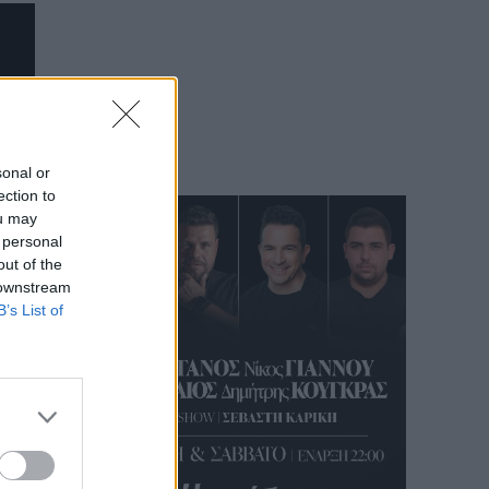
sonal or
ection to
ou may
 personal
out of the
 downstream
B’s List of