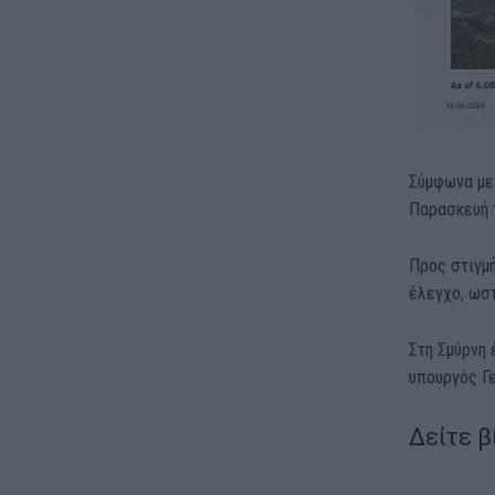
Σύμφωνα με 
Παρασκευή τ
Προς στιγμή
έλεγχο, ωσ
Στη Σμύρνη
υπουργός Γε
Δείτε β