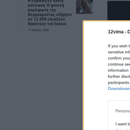
H Ευρώπη σε κλοιό
καύσωνα: Η φονική
κορύφωση της
θερμοκρασίας οδήγησε
σε 12.000 επιπλέον
θανάτους τον Ιούνιο
17 Ιουλίου, 2026
12vima -
D
If you wish 
sensitive in
confirm you
continue se
information 
further disc
participants
Downstream 
Persona
I want t