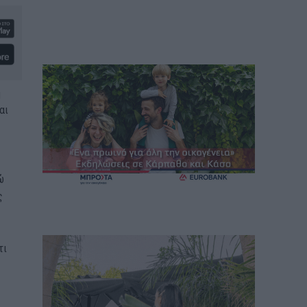
η
αι
ώ
ς
τι