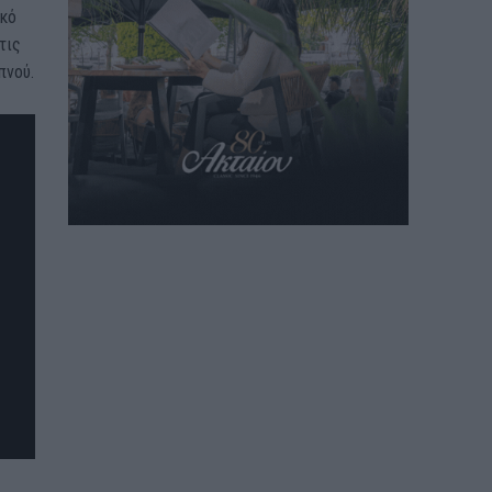
ικό
τις
πνού.