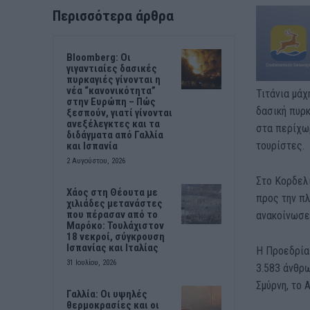
Περισσότερα άρθρα
Bloomberg: Οι
γιγαντιαίες δασικές
πυρκαγιές γίνονται η
νέα “κανονικότητα”
Τιτάνια μάχ
στην Ευρώπη – Πώς
δασική πυρκ
ξεσπούν, γιατί γίνονται
ανεξέλεγκτες και τα
στα περίχωρ
διδάγματα από Γαλλία
τουρίστες.
και Ισπανία
2 Αυγούστου, 2026
Στο Κορδελι
Χάος στη Θέουτα με
προς την πλ
χιλιάδες μετανάστες
που πέρασαν από το
ανακοίνωσε 
Μαρόκο: Τουλάχιστον
18 νεκροί, σύγκρουση
Ισπανίας και Ιταλίας
Η Προεδρία
31 Ιουλίου, 2026
3.583 άνθρ
Σμύρνη, το 
Γαλλία: Οι υψηλές
θερμοκρασίες και οι