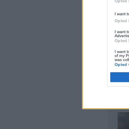
Opted 
I want t
Opted 
I want 
Advertis
Opted 
I want t
of my P
was col
Opted 