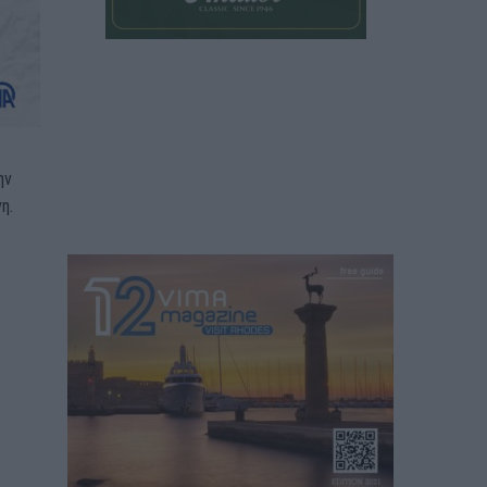
ην
η.