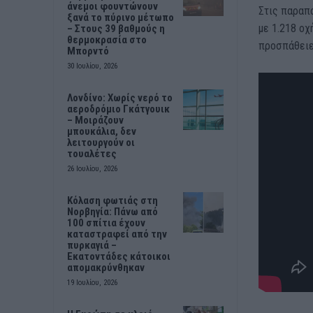
άνεμοι φουντώνουν
Στις παραπ
ξανά το πύρινο μέτωπο
με 1.218 οχ
– Στους 39 βαθμούς η
θερμοκρασία στο
προσπάθειες
Μπορντό
30 Ιουλίου, 2026
Λονδίνο: Χωρίς νερό το
αεροδρόμιο Γκάτγουικ
– Μοιράζουν
μπουκάλια, δεν
λειτουργούν οι
τουαλέτες
26 Ιουλίου, 2026
Κόλαση φωτιάς στη
Νορβηγία: Πάνω από
100 σπίτια έχουν
καταστραφεί από την
πυρκαγιά –
Εκατοντάδες κάτοικοι
απομακρύνθηκαν
19 Ιουλίου, 2026