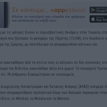
η με τις φλόγες δίνουν οι πυροσβεστικές δυνάμεις στην Τουρκία, στ
αγιά που ξέσπασε το μεσημέρι της Πέμπτης (15/08), στο Κορδελιό κ
α της Σμύρνης, με αποτέλεσμα να απομακρυνθούν κάτοικοι και
ό εκκενώθηκαν από τα σπίτια τους οι κάτοικοι σε δύο συνοικίες, εν
ευρά του Αϊδινίου, εκκενώθηκε άλλο ένα χωριό. Το υπουργείο Υγεία
ότι 78 άνθρωποι διακομίστηκαν σε νοσοκομεία.
 Διαχείρισης Καταστροφών και Έκτακτης Ανάγκης (AFAD) ανέφερε ό
ωποι απομακρύνθηκαν προληπτικά λόγω των δασικών πυρκαγιών στην
Αϊδίνιο, το Μπολού, τη Μούγλα και τη Μανίσα.