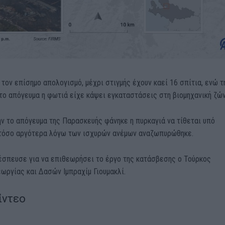
τον επίσημο απολογισμό, μέχρι στιγμής έχουν καεί 16 σπίτια, ενώ τ
ο απόγευμα η φωτιά είχε κάψει εγκαταστάσεις στη βιομηχανική ζών
ν το απόγευμα της Παρασκευής φάνηκε η πυρκαγιά να τίθεται υπό
τόσο αργότερα λόγω των ισχυρών ανέμων αναζωπυρώθηκε.
 έσπευσε για να επιθεωρήσει το έργο της κατάσβεσης ο Τούρκος
ωργίας και Δασών Ιμπραχίμ Γιουμακλί.
ίντεο